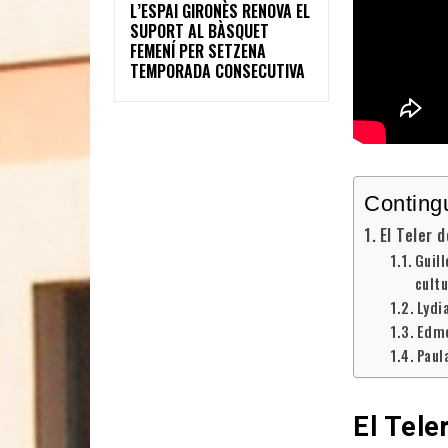
L’ESPAI GIRONÈS RENOVA EL
SUPORT AL BÀSQUET
FEMENÍ PER SETZENA
TEMPORADA CONSECUTIVA
Conting
El Teler 
Guil
cult
Lydi
Edmo
Paul
El Tele