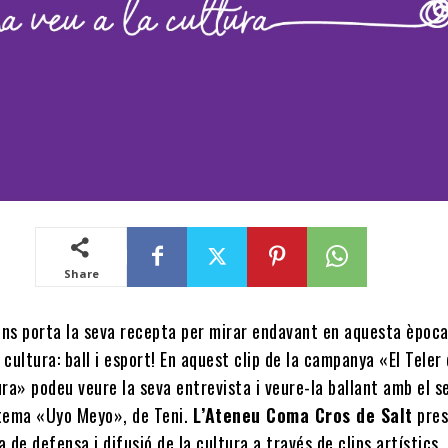
Share
ns porta la seva recepta per mirar endavant en aquesta època 
 cultura: ball i esport! En aquest clip de la campanya «El Teler
ura» podeu veure la seva entrevista i veure-la ballant amb el se
 tema «Uyo Meyo», de Teni.
L’Ateneu Coma Cros de Salt
pres
de defensa i difusió de la cultura a través de clips artístics.