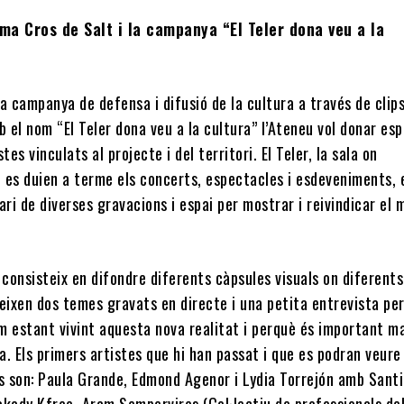
ma Cros de Salt i la campanya “El Teler dona veu a la
 campanya de defensa i difusió de la cultura a través de clip
b el nom “El Teler dona veu a la cultura” l’Ateneu vol donar esp
tes vinculats al projecte i del territori. El Teler, la sala on
 es duien a terme els concerts, espectacles i esdeveniments, 
ari de diverses gravacions i espai per mostrar i reivindicar el 
consisteix en difondre diferents càpsules visuals on diferents
eixen dos temes gravats en directe i una petita entrevista pe
m estant vivint aquesta nova realitat i perquè és important m
ra. Els primers artistes que hi han passat i que es podran veure
ls son: Paula Grande, Edmond Agenor i Lydia Torrejón amb Santi
akady Kfree, Aram Sempervires (Col·lectiu de professionals del