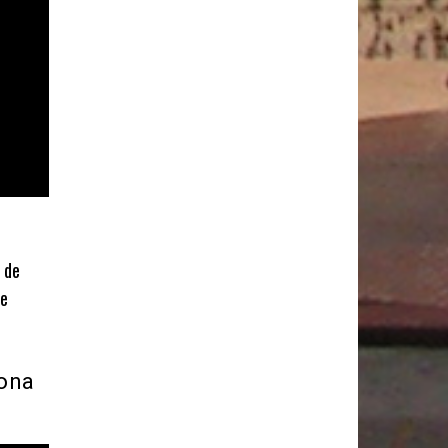
 de
de
dona