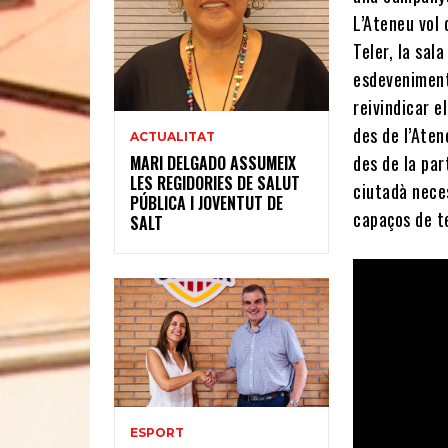
L’Ateneu vol 
Teler, la sal
esdeveniments
reivindicar e
des de l’Aten
ACTUALITAT
des de la par
MARI DELGADO ASSUMEIX
LES REGIDORIES DE SALUT
ciutadà nece
PÚBLICA I JOVENTUT DE
capaços de te
SALT
ESPORT