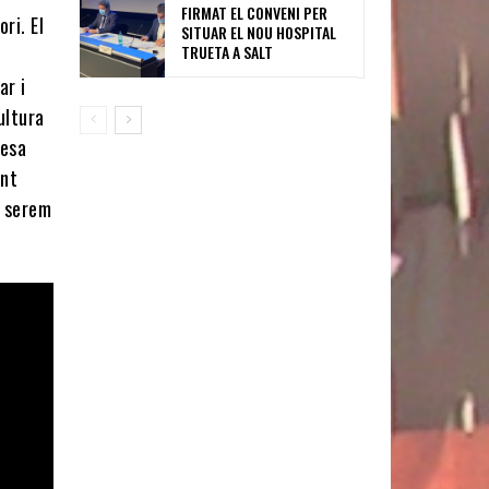
FIRMAT EL CONVENI PER
ri. El
SITUAR EL NOU HOSPITAL
TRUETA A SALT
ar i
ultura
tesa
ent
t serem