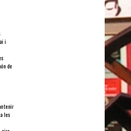
s
ai i
es
món de
r
antenir
 a les
 circ