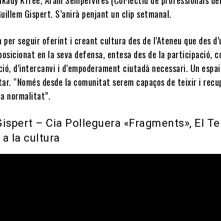
Guillem Gispert. S’anirà penjant un clip setmanal.
 per seguir oferint i creant cultura des de l’Ateneu que des d’
 posicionat en la seva defensa, entesa des de la participació, 
ció, d’intercanvi i d’empoderament ciutadà necessari. Un espai
star. “Només desde la comunitat serem capaços de teixir i recu
 la normalitat”.
Gispert – Cia Polleguera «Fragments», El Te
a la cultura