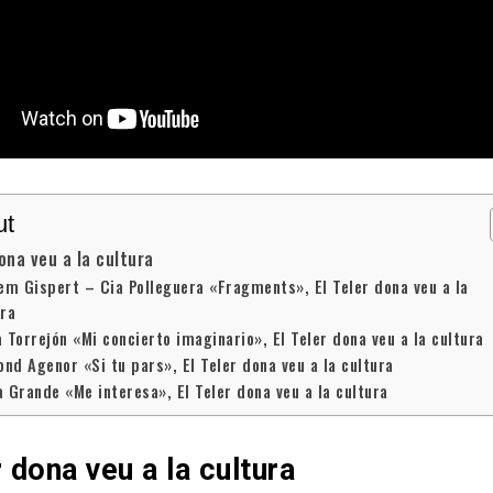
ut
dona veu a la cultura
lem Gispert – Cia Polleguera «Fragments», El Teler dona veu a la
ura
a Torrejón «Mi concierto imaginario», El Teler dona veu a la cultura
nd Agenor «Si tu pars», El Teler dona veu a la cultura
a Grande «Me interesa», El Teler dona veu a la cultura
r dona veu a la cultura