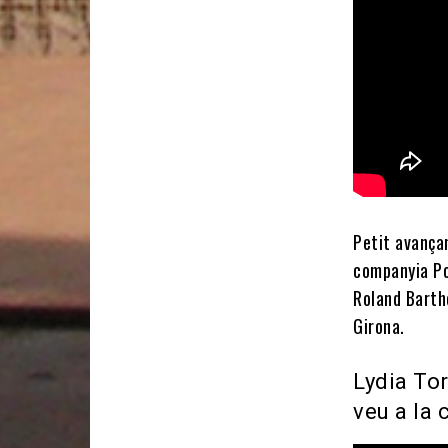
Petit avança
companyia Po
Roland Barthe
Girona.
Lydia Tor
veu a la 