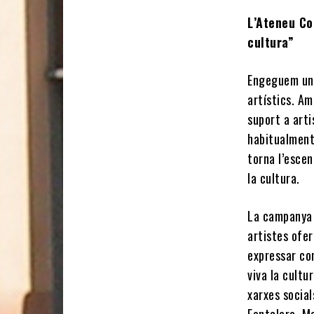
L’Ateneu Co
cultura”
Engeguem una
artístics. Am
suport a artis
habitualment
torna l’escen
la cultura.
La campanya 
artistes ofer
expressar co
viva la cultu
xarxes socia
Fontclara, M