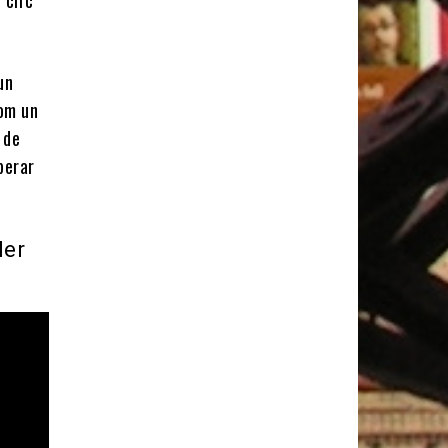
un
com un
 de
perar
ler