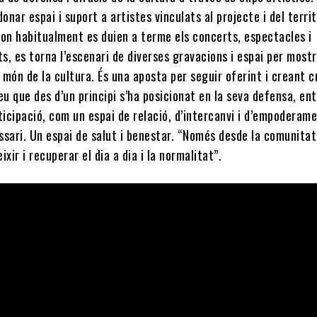
donar espai i suport a artistes vinculats al projecte i del territo
a on habitualment es duien a terme els concerts, espectacles i
, es torna l’escenari de diverses gravacions i espai per mostr
l món de la cultura. És una aposta per seguir oferint i creant c
eu que des d’un principi s’ha posicionat en la seva defensa, en
ticipació, com un espai de relació, d’intercanvi i d’empoderam
ssari. Un espai de salut i benestar. “Només desde la comunita
ixir i recuperar el dia a dia i la normalitat”.