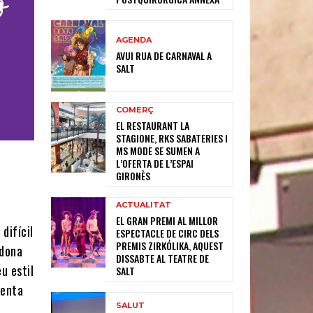
AGENDA
AVUI RUA DE CARNAVAL A
SALT
COMERÇ
EL RESTAURANT LA
STAGIONE, RKS SABATERIES I
MS MODE SE SUMEN A
L’OFERTA DE L’ESPAI
GIRONÈS
ACTUALITAT
EL GRAN PREMI AL MILLOR
difícil
ESPECTACLE DE CIRC DELS
PREMIS ZIRKÓLIKA, AQUEST
 dona
DISSABTE AL TEATRE DE
u estil
SALT
enta
SALUT