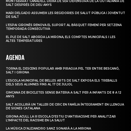
MONTSERRAT CANADELL DEIXA DE SER DEFENSORA DE LA CIUTADANIA DE
SALT DESPRÉS DE DEU ANYS
MARI DELGADO ASSUMEIX LES REGIDORIES DE SALUT PÚBLICA I JOVENTUT
DE SALT
L’ESPAI GIRONÈS RENOVA EL SUPORT AL BÀSQUET FEMENÍ PER SETZENA
TEMPORADA CONSECUTIVA
EL PLE DE SALT ABORDA LA MIRONA, ELS COMPTES MUNICIPALS I LES
ALTES TEMPERATURES
AGENDA
TORNA EL DESCENS POPULAR AMB PIRAGUA PEL TER ENTRE BESCANÓ,
SALT I GIRONA
L’ESCOLA MUNICIPAL DE BELLES ARTS DE SALT EXPOSA ELS TREBALLS
DELS SEUS ALUMNES FINS AL 17 DE JULIOL
GIMCANA DE BICICLETES SENSE BATERIA A SALT PER A INFANTS DE 8 A 12
ANYS
SALT ACOLLIRÀ UN TALLER DE CIRC EN FAMÍLIA ÍNTEGRAMENT EN LLENGUA
DE SIGNES CATALANA
GIRONA ACULL LA III ESCOLA D’ESTIU D’ANTIRACISME PER ANALITZAR
L’IMPACTE DEL RACISME EN LA SALUT
LA MÚSICA D’ALEJANDRO SANZ SONARÀ A LA MIRONA