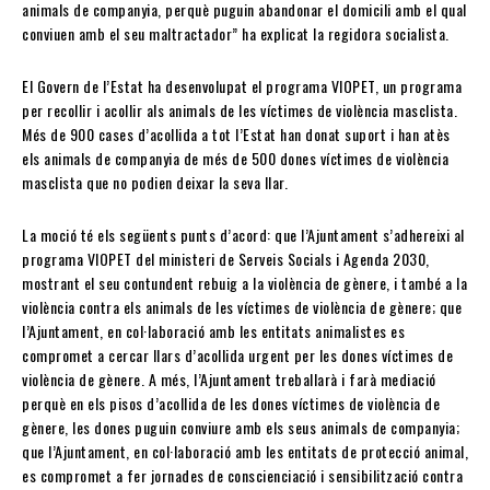
animals de companyia, perquè puguin abandonar el domicili amb el qual
conviuen amb el seu maltractador” ha explicat la regidora socialista.
El Govern de l’Estat ha desenvolupat el programa VIOPET, un programa
per recollir i acollir als animals de les víctimes de violència masclista.
Més de 900 cases d’acollida a tot l’Estat han donat suport i han atès
els animals de companyia de més de 500 dones víctimes de violència
masclista que no podien deixar la seva llar.
La moció té els següents punts d’acord: que l’Ajuntament s’adhereixi al
programa VIOPET del ministeri de Serveis Socials i Agenda 2030,
mostrant el seu contundent rebuig a la violència de gènere, i també a la
violència contra els animals de les víctimes de violència de gènere; que
l’Ajuntament, en col·laboració amb les entitats animalistes es
compromet a cercar llars d’acollida urgent per les dones víctimes de
violència de gènere. A més, l’Ajuntament treballarà i farà mediació
perquè en els pisos d’acollida de les dones víctimes de violència de
gènere, les dones puguin conviure amb els seus animals de companyia;
que l’Ajuntament, en col·laboració amb les entitats de protecció animal,
es compromet a fer jornades de conscienciació i sensibilització contra