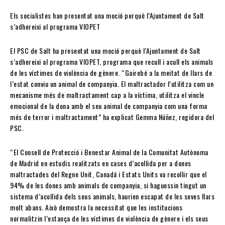
Els socialistes han presentat una moció perquè l’Ajuntament de Salt
s’adhereixi al programa VIOPET
El PSC de Salt ha presentat una moció perquè l’Ajuntament de Salt
s’adhereixi al programa VIOPET, programa que recull i acull els animals
de les víctimes de violència de gènere. “Gairebé a la meitat de llars de
l’estat conviu un animal de companyia. El maltractador l’utilitza com un
mecanisme més de maltractament cap a la víctima, utilitza el vincle
emocional de la dona amb el seu animal de companyia com una forma
més de terror i maltractament” ha explicat Gemma Núñez, regidora del
PSC.
“El Consell de Protecció i Benestar Animal de la Comunitat Autònoma
de Madrid en estudis realitzats en cases d’acollida per a dones
maltractades del Regne Unit, Canadá i Estats Units va recollir que el
94% de les dones amb animals de companyia, si haguessin tingut un
sistema d’acollida dels seus animals, haurien escapat de les seves llars
molt abans. Això demostra la necessitat que les institucions
normalitzin l’estança de les víctimes de violència de gènere i els seus