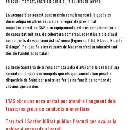
en aquell moment, entre els quals el Palau Firal de Girona.
La vacunació en aquest punt massiu complementarà la que ja es
desenvolupa en altres espais de la regió: de proximitat,
majoritàriament en CAP o en equipaments externs complementaris; i
de capacitat mitjana, de cobertura comarcal, operatius a dia d’avui
com a punts de vacunació AstraZeneca (Figueres, Olot, Blanes, Ripoll i
Calonge). Pel que fa a les vacunes de Moderna s’estan administrant
des de l’àmbit hospitalari.
La Regió Sanitària de Girona compta a dia d’avui amb la cessió d’una
seixantena d’espais municipals que els ajuntaments han posat a
disposició de Salut per poder-ne fer ús en funció de nombre de
vacunes que arribin.
L’IAS obre una nova unitat per atendre l’augment dels
trastorns greus de conducta alimentària
Territori i Sostenibilitat publica l’estudi que avalua la
població exposada al soroll