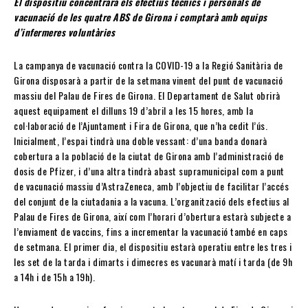
El dispositiu concentrarà els efectius tècnics i personals de
vacunació de les quatre ABS de Girona i comptarà amb equips
d’infermeres voluntàries
La campanya de vacunació contra la COVID-19 a la Regió Sanitària de
Girona disposarà a partir de la setmana vinent del punt de vacunació
massiu del Palau de Fires de Girona. El Departament de Salut obrirà
aquest equipament el dilluns 19 d’abril a les 15 hores, amb la
col·laboració de l’Ajuntament i Fira de Girona, que n’ha cedit l’ús.
Inicialment, l’espai tindrà una doble vessant: d’una banda donarà
cobertura a la població de la ciutat de Girona amb l’administració de
dosis de Pfizer, i d’una altra tindrà abast supramunicipal com a punt
de vacunació massiu d’AstraZeneca, amb l’objectiu de facilitar l’accés
del conjunt de la ciutadania a la vacuna. L’organització dels efectius al
Palau de Fires de Girona, així com l’horari d’obertura estarà subjecte a
l’enviament de vaccins, fins a incrementar la vacunació també en caps
de setmana. El primer dia, el dispositiu estarà operatiu entre les tres i
les set de la tarda i dimarts i dimecres es vacunarà matí i tarda (de 9h
a 14h i de 15h a 19h).