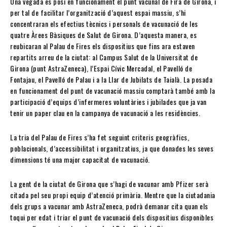
Una vegada es posi en funcionament el punt vacunal de Fira de Girona, i
per tal de facilitar l’organització d’aquest espai massiu, s’hi
concentraran els efectius tècnics i personals de vacunació de les
quatre Àrees Bàsiques de Salut de Girona. D’aquesta manera, es
reubicaran al Palau de Fires els dispositius que fins ara estaven
repartits arreu de la ciutat: al Campus Salut de la Universitat de
Girona (punt AstraZeneca), l’Espai Cívic Mercadal, el Pavelló de
Fontajau, el Pavelló de Palau i a la Llar de Jubilats de Taialà. La posada
en funcionament del punt de vacunació massiu comptarà també amb la
participació d’equips d’infermeres voluntàries i jubilades que ja van
tenir un paper clau en la campanya de vacunació a les residències.
La tria del Palau de Fires s’ha fet seguint criteris geogràfics,
poblacionals, d’accessibilitat i organitzatius, ja que donades les seves
dimensions té una major capacitat de vacunació.
La gent de la ciutat de Girona que s’hagi de vacunar amb Pfizer serà
citada pel seu propi equip d’atenció primària. Mentre que la ciutadania
dels grups a vacunar amb AstraZeneca, podrà demanar cita quan els
toqui per edat i triar el punt de vacunació dels dispositius disponibles