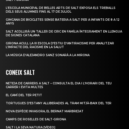
L’ESCOLA MUNICIPAL DE BELLES ARTS DE SALT EXPOSA ELS TREBALLS
DELS SEUS ALUMNES FINS AL 17 DE JULIOL
GIMCANA DE BICICLETES SENSE BATERIA A SALT PER A INFANTS DE 8 A 12
ANYS
SALT ACOLLIRÀ UN TALLER DE CIRC EN FAMÍLIA ÍNTEGRAMENT EN LLENGUA
DE SIGNES CATALANA
GIRONA ACULL LA III ESCOLA D’ESTIU D’ANTIRACISME PER ANALITZAR
L’IMPACTE DEL RACISME EN LA SALUT
LA MÚSICA D’ALEJANDRO SANZ SONARÀ A LA MIRONA
CONEIX SALT
NETEJA DE CARRERS A SALT – CONSULTA EL DIA I L’HORARI DEL TEU
CARRER I EVITA MULTES
EL CAMÍ DEL TER PETIT
TORTUGUES D’ESTANY ALLIBERADES AL TRAM MITJÀ-BAIX DEL TER
NOVA ESPÈCIE INVASORA, EL BERNAT MARBREJAT
CAMPS DE ROSELLES DE SALT-GIRONA
SALT I LA SEVA NATURA [VÍDEO]