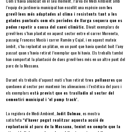
Com s’havia anunciat en el seu moment, l’àrea de Medi Ambient amb
l’equip de jardineria municipal han escollit una espècie com
les
grevíl·lees més adaptades al clima i resistents tant a les
gelades puntuals com els períodes de llarga sequera que es
poden repetir a causa del canvi climàtic.
Divuit exemplars de
grevíl·lees s’han plantat en aquest sector entre el carrer Moreneta,
passeig Francesc Macià i carrer Ramón y Cajal, i en aquest mateix
àmbit, s’ha replantat un plàtan, en un punt que havia quedat buit l’any
passat quan s’havia retirat l’exemplar que hi havia. Els treballs també
han comportat la plantació de dues grevíl·lees més en un altre punt del
parc de la Massana.
Durant els treballs d’aquest matí s’han retirat
tres pollancres
que
quedaven al sector per mantenir les alineacions i l’estètica del parc i
els exemplars
està previst que es traslladin al sector del
cementiri municipal i ‘el pump track’.
La regidora de Medi Ambient,
Judit Dalmau
, es mostra
satisfeta
“d’haver pogut realitzar aquesta acció de
replantació al parc de la Massana, tenint en compte que la