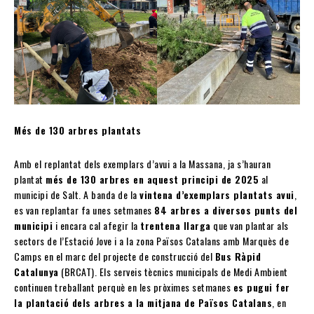
Més de 130 arbres plantats
Amb el replantat dels exemplars d’avui a la Massana, ja s’hauran
plantat
més de 130 arbres en aquest principi de 2025
al
municipi de Salt. A banda de la
vintena d’exemplars plantats avui
,
es van replantar fa unes setmanes
84 arbres a diversos punts del
municipi
i encara cal afegir la
trentena llarga
que van plantar als
sectors de l’Estació Jove i a la zona Països Catalans amb Marquès de
Camps en el marc del projecte de construcció del
Bus Ràpid
Catalunya
(BRCAT). Els serveis tècnics municipals de Medi Ambient
continuen treballant perquè en les pròximes setmanes
es pugui fer
la plantació dels arbres
a la mitjana de Països Catalans
, en