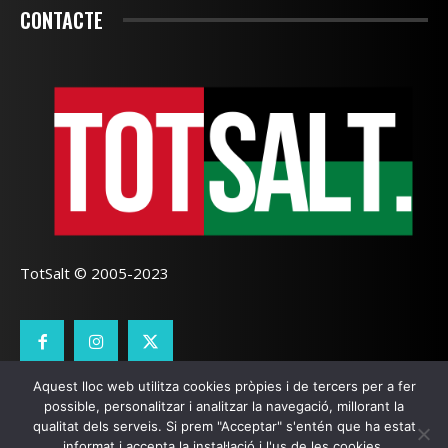
CONTACTE
TotSalt © 2005-2023
Aquest lloc web utilitza cookies pròpies i de tercers per a fer
CONTACTE
TOTSALT
AVÍS LEGAL
GALETES
possible, personalitzar i analitzar la navegació, millorant la
qualitat dels serveis. Si prem "Acceptar" s'entén que ha estat
SEO LOCAL
I
PÀGINES WEB GIRONA
ZOOOMWEB
informat i accepta la instal·lació i l'us de les cookies.