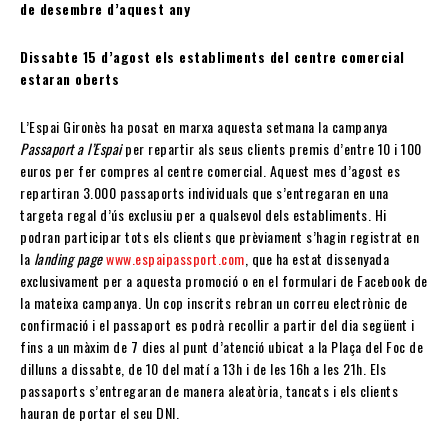
de desembre d’aquest any
Dissabte 15 d’agost els establiments del centre comercial
estaran oberts
L’Espai Gironès ha posat en marxa aquesta setmana la campanya
Passaport a l’Espai
per repartir als seus clients premis d’entre 10 i 100
euros per fer compres al centre comercial. Aquest mes d’agost es
repartiran 3.000 passaports individuals que s’entregaran en una
targeta regal d’ús exclusiu per a qualsevol dels establiments. Hi
podran participar tots els clients que prèviament s’hagin registrat en
la
landing page
www.espaipassport.com
, que ha estat dissenyada
exclusivament per a aquesta promoció o en el formulari de Facebook de
la mateixa campanya. Un cop inscrits rebran un correu electrònic de
confirmació i el passaport es podrà recollir a partir del dia següent i
fins a un màxim de 7 dies al punt d’atenció ubicat a la Plaça del Foc de
dilluns a dissabte, de 10 del matí a 13h i de les 16h a les 21h. Els
passaports s’entregaran de manera aleatòria, tancats i els clients
hauran de portar el seu DNI.