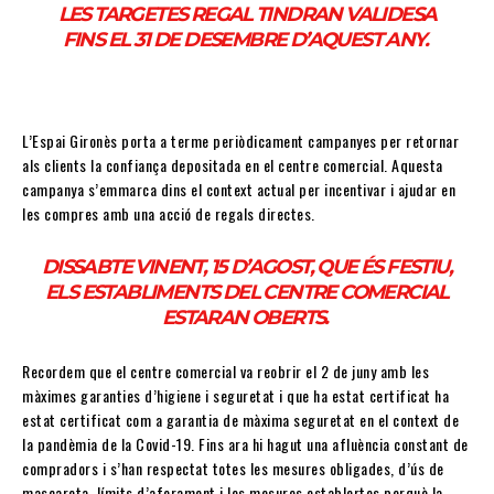
LES TARGETES REGAL TINDRAN VALIDESA
FINS EL 31 DE DESEMBRE D’AQUEST ANY.
L’Espai Gironès porta a terme periòdicament campanyes per retornar
als clients la confiança depositada en el centre comercial. Aquesta
campanya s’emmarca dins el context actual per incentivar i ajudar en
les compres amb una acció de regals directes.
DISSABTE VINENT, 15 D’AGOST, QUE ÉS FESTIU,
ELS ESTABLIMENTS DEL CENTRE COMERCIAL
ESTARAN OBERTS.
Recordem que el centre comercial va reobrir el 2 de juny amb les
màximes garanties d’higiene i seguretat i que ha estat certificat ha
estat certificat com a garantia de màxima seguretat en el context de
la pandèmia de la Covid-19. Fins ara hi hagut una afluència constant de
compradors i s’han respectat totes les mesures obligades, d’ús de
mascareta, límits d’aforament i les mesures establertes perquè la