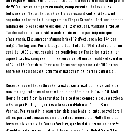
de l’Espai Gironès. Per a la desfilada del 8 d’octubre hi haurà un premi
de 500 euros en compres en moda, complements i bellesa a les
botigues de l’Espai. Es podrà participar visualitzant el vídeo, sent
seguidor del compte d’Instagram de l’Espai Gironès i fent una compra
mínima de 15 euros entre els dies 7 i 12 d’octubre, validant el tiquet.
També cal comentar el vídeo amb el número de participació que
s’assignarà. El guanyador s’anunciarà el 12 d’octubre a les 14h per
mitjà d’Instagram. Per a la segona desfilada del 14 d’octubre el premi
serà de 1.000 euros, seguint les condicions de l’anterior sorteig i en
aquest cas les compres mínimes seran de 50 euros, realitzades entre
el 12 i el 17 d’octubre. També es faran sortejos diaris de 100 euros
entre els seguidors del compte d’Instagram del centre comercial.
Recordem que l’Espai Gironès ha estat certificat com a garantia de
màxima seguretat en el context de la pandèmia de la Covid-19. Multi
Iberia ha certificat la seguretat dels centres comercials que gestiona
a Espanya i Portugal, gràcies a la seva col·laboració amb Bureau
Veritas. Per garantir la seguretat dels empleats, clients, proveïdors i
altres parts interessades en els centres comercials, Multi Iberia es
basa en els serveis de Bureau Veritas, que ha dut a terme un procés
d’auditoria de conformitat amb la certificació de Global Safe Site.