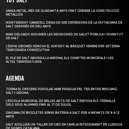
JANSA METAL, MÉS DE QUARANTA ANYS FENT CRÉIXER LA CONSTRUCCIÓ
METÀL·LICA
MONTSERRAT CANADELL DEIXA DE SER DEFENSORA DE LA CIUTADANIA DE
SALT DESPRÉS DE DEU ANYS
MARI DELGADO ASSUMEIX LES REGIDORIES DE SALUT PÚBLICA I JOVENTUT
DE SALT
L’ESPAI GIRONÈS RENOVA EL SUPORT AL BÀSQUET FEMENÍ PER SETZENA
TEMPORADA CONSECUTIVA
EL PLE DE SALT ABORDA LA MIRONA, ELS COMPTES MUNICIPALS I LES
ALTES TEMPERATURES
AGENDA
TORNA EL DESCENS POPULAR AMB PIRAGUA PEL TER ENTRE BESCANÓ,
SALT I GIRONA
L’ESCOLA MUNICIPAL DE BELLES ARTS DE SALT EXPOSA ELS TREBALLS
DELS SEUS ALUMNES FINS AL 17 DE JULIOL
GIMCANA DE BICICLETES SENSE BATERIA A SALT PER A INFANTS DE 8 A 12
ANYS
SALT ACOLLIRÀ UN TALLER DE CIRC EN FAMÍLIA ÍNTEGRAMENT EN LLENGUA
DE SIGNES CATALANA