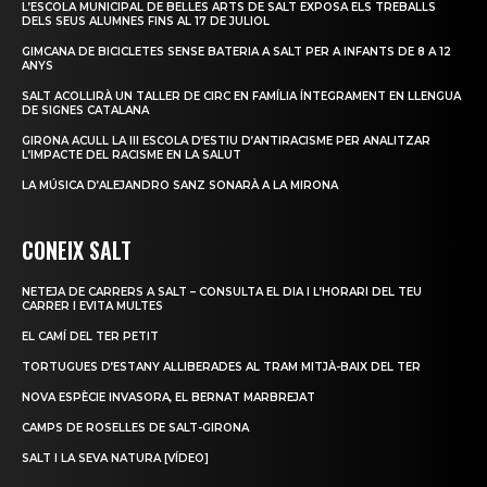
L’ESCOLA MUNICIPAL DE BELLES ARTS DE SALT EXPOSA ELS TREBALLS
DELS SEUS ALUMNES FINS AL 17 DE JULIOL
GIMCANA DE BICICLETES SENSE BATERIA A SALT PER A INFANTS DE 8 A 12
ANYS
SALT ACOLLIRÀ UN TALLER DE CIRC EN FAMÍLIA ÍNTEGRAMENT EN LLENGUA
DE SIGNES CATALANA
GIRONA ACULL LA III ESCOLA D’ESTIU D’ANTIRACISME PER ANALITZAR
L’IMPACTE DEL RACISME EN LA SALUT
LA MÚSICA D’ALEJANDRO SANZ SONARÀ A LA MIRONA
CONEIX SALT
NETEJA DE CARRERS A SALT – CONSULTA EL DIA I L’HORARI DEL TEU
CARRER I EVITA MULTES
EL CAMÍ DEL TER PETIT
TORTUGUES D’ESTANY ALLIBERADES AL TRAM MITJÀ-BAIX DEL TER
NOVA ESPÈCIE INVASORA, EL BERNAT MARBREJAT
CAMPS DE ROSELLES DE SALT-GIRONA
SALT I LA SEVA NATURA [VÍDEO]