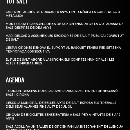
TOT SALT
JANSA METAL, MÉS DE QUARANTA ANYS FENT CRÉIXER LA CONSTRUCCIÓ
METÀL·LICA
MONTSERRAT CANADELL DEIXA DE SER DEFENSORA DE LA CIUTADANIA DE
SALT DESPRÉS DE DEU ANYS
MARI DELGADO ASSUMEIX LES REGIDORIES DE SALUT PÚBLICA I JOVENTUT
DE SALT
L’ESPAI GIRONÈS RENOVA EL SUPORT AL BÀSQUET FEMENÍ PER SETZENA
TEMPORADA CONSECUTIVA
EL PLE DE SALT ABORDA LA MIRONA, ELS COMPTES MUNICIPALS I LES
ALTES TEMPERATURES
AGENDA
TORNA EL DESCENS POPULAR AMB PIRAGUA PEL TER ENTRE BESCANÓ,
SALT I GIRONA
L’ESCOLA MUNICIPAL DE BELLES ARTS DE SALT EXPOSA ELS TREBALLS
DELS SEUS ALUMNES FINS AL 17 DE JULIOL
GIMCANA DE BICICLETES SENSE BATERIA A SALT PER A INFANTS DE 8 A 12
ANYS
SALT ACOLLIRÀ UN TALLER DE CIRC EN FAMÍLIA ÍNTEGRAMENT EN LLENGUA