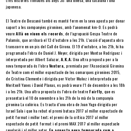
tres històries filmades als anys 30: una xinesa, una catalana i una
japonesa.
El Teatre de Bescanó també es manté ferm en la seva aposta per donar
suport a les companyies gironines, amb l’anomenat km-0. Es podrà
veure
Allà on viuen els records
, de l’agrupació Gespa Teatre de
Palamós, que arribarà el 13 d’octubre a les 21h. L’acció d’aquesta obra
transcorre en un pis del Call de Girona. El 19 d’octubre, a les 21h, hi ha
programada l’obra de Daniel J. Meyer, dirigida per Montse Rodríguez i
interpretada per Albert Salazar,
A.K.A
; Una altra proposta per a la
nova temporada és l’obra
Ventura,
premiada per l’Associació Gironina
de Teatre com el millor espectacle de les comarques gironines 2015,
de Cristina Clemente i dirigida per Victor Muñoz i interpretada per
Meritxell Yanes i David Planas, es podrà veure l’1 de desembre a les 18h
i a les 21h. Una altra proposta és l’obra de teatre
Fairfly,
que es
presentarà el 10 de novembre a les 21h de la mà de la companyia
gironina La calòrica. Es tracta d’una obra de Joan Yago dirigida per
Israel Sala i que ha rebut el premi butaca 2017 al millor espectacle de
petit format i millor text; el premi de la crítica 2017 al millor
espectacle de petit format i el premi MAX 2017 al millor espectacle
revelació i al millor autor.
En aquesta nova temporada com a