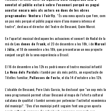
novetat el públic estarà sobre l’escenari perquè es pugui
acostar encara més als actors en dues de les obres
programades: Ventura i Fairfly.
“És una nova aposta que fem, com
un pas més perquè el públic pugui viure d’una manera intensa el
teatre”, destaca el director del Teatre de Bescanó, Quim Marcé.
En l’apartat musical destaquen les actuacions el concert de Nadal de la
mà de
Les dones de Frank,
el 23 de desembre a les 18h, i de
Marcel
i Júlia,
el 18 de novembre a les 18h, que presentaran un nou projecte
conjunt sorgit de la seva experiència a Brasil.
El 16 de desembre a les 12h es podrà veure el teatre musical infantil
La Nena dels Pardals
i també per als més petits, un espectacle de
Titelles familiar,
Pallassos de Fusta
, el dia 14 d’octubre a les 12h.
L’alcalde de Bescanó, Pere Lluís Garcia, ha destacat que “un cop més la
nova programació permet situar Bescanó al mapa de l’oferta cultural
catalana de qualitat i també serveix per potenciar l’activitat econòmica
del municipi”. “Des d’un municipi petit seguim fent una gran aposta