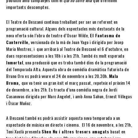
població amb campanyes com el
Qui no corre vola
que ofereixen
importants descomptes.
El Teatre de Bescanó continua treballant per ser un referent en
programació cultural. Alguns dels espectacles més destacats de la
nova oferta són l’obra de teatre d’Oscar Wilde,
El Fantasma de
Canterville,
versionada de la mà de Joan Yago i dirigida per Josep
Maria Mestres, i que arribarà al Teatre de Bescanó el 6 d’octubre, en
dues representacions a les 18h i a les 21h. També és molt esperada
Inmortal
, una producció que es troba també dins de la programació
del Temporada Alta. Aquesta obra de comèdia dramàtica futurista de
Bruno Oro es podrà veure el 24 de novembre a les 20.30h.
Mala
Broma,
que va tenir un gran èxit el març passat, repeteix el pròxim 14
de desembre, a les 21h. Es tracta d’una comèdia negra de Jordi
Casanovas dirigida per Marc Angelet, i amb Anna Sahun, Ernest Villegas
i Òscar Muñoz.
A Bescanó també es podrà assistir aquesta nova temporada a un
espectacle de música en directe i cinema. El 16 de novembre, a les 21h,
Toni Xuclà presenta
Shen Nu i altres tresors amagats
basat en