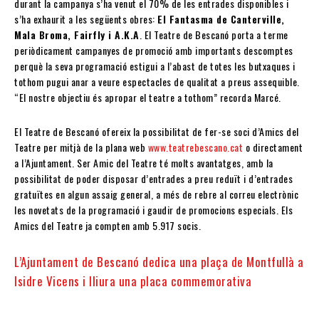
durant la campanya s’ha venut el 70% de les entrades disponibles i
s’ha exhaurit a les següents obres:
El Fantasma de Canterville,
Mala Broma, Fairfly i A.K.A
. El Teatre de Bescanó porta a terme
periòdicament campanyes de promoció amb importants descomptes
perquè la seva programació estigui a l’abast de totes les butxaques i
tothom pugui anar a veure espectacles de qualitat a preus assequible.
“El nostre objectiu és apropar el teatre a tothom” recorda Marcé.
El Teatre de Bescanó ofereix la possibilitat de fer-se soci d’Amics del
Teatre per mitjà de la plana web
www.teatrebescano.cat
o directament
a l’Ajuntament. Ser Amic del Teatre té molts avantatges, amb la
possibilitat de poder disposar d’entrades a preu reduït i d’entrades
gratuïtes en algun assaig general, a més de rebre al correu electrònic
les novetats de la programació i gaudir de promocions especials. Els
Amics del Teatre ja compten amb 5.917 socis.
L’Ajuntament de Bescanó dedica una plaça de Montfullà a
Isidre Vicens i lliura una placa commemorativa