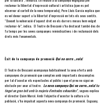
per la cultura”, remarca. En relació a la campanya engegada per
reclamar la llibertat d’expressió cultural i artística (que es pot
observar al cartell de la nova temporada), Pere Lluís Garcia explica que
es vol donar suport a la llibertat d’expressió en tots els seus sentits.
“Davant la vulneració d’aquest dret en els darrers mesos hem volgut
reclamar-lo”, indica. El Teatre de Bescanó s’ha destacat també des de
fa temps per les seves campanyes reivindicatives i de reclamació dels
drets més fonamentals.
Èxit de la campanya de promoció
Qui no corre …vola!
El Teatre de Bescanó acompanya habitualment la seva oferta amb
campanyes de promoció que compten amb importants descomptes
per tal d’acostar els espectacles al públic i que el preu no sigui un
obstacle per anar al teatre.
La nova campanya Qui no corre…vola!
ha
tingut un gran èxit amb la majoria d’entrades exhaurides”,
segons explica
el director Quim Marcé. Amb l’objectiu d’acostar la cultura a la
població, s’ha impulsat aquesta nova campanya de promoció. Enguany,