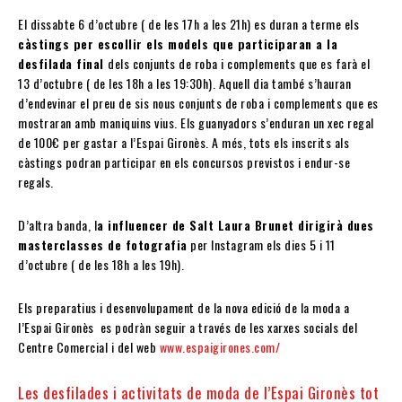
El dissabte 6 d’octubre ( de les 17h a les 21h) es duran a terme els
càstings per escollir els models que participaran a la
desfilada final
dels conjunts de roba i complements que es farà el
13 d’octubre ( de les 18h a les 19:30h). Aquell dia també s’hauran
d’endevinar el preu de sis nous conjunts de roba i complements que es
mostraran amb maniquins vius. Els guanyadors s’enduran un xec regal
de 100€ per gastar a l’Espai Gironès. A més, tots els inscrits als
càstings podran participar en els concursos previstos i endur-se
regals.
D’altra banda, l
a influencer de Salt Laura Brunet dirigirà dues
masterclasses de fotografia
per Instagram els dies 5 i 11
d’octubre ( de les 18h a les 19h).
Els preparatius i desenvolupament de la nova edició de la moda a
l’Espai Gironès es podràn seguir a través de les xarxes socials del
Centre Comercial i del web
www.espaigirones.com/
Les desfilades i activitats de moda de l’Espai Gironès tot