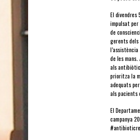
El divendres 
impulsat per 
de conscienci
gerents dels 
l’assistència
de les mans. 
als antibiòti
prioritza la 
adequats per 
als pacients 
El Departame
campanya 201
#antibioticr