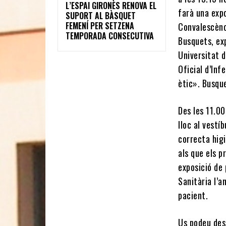
L’ESPAI GIRONÈS RENOVA EL
farà una expo
SUPORT AL BÀSQUET
FEMENÍ PER SETZENA
Convalescènc
TEMPORADA CONSECUTIVA
Busquets, exp
Universitat 
Oficial d’In
ètic». Busqu
Des les 11.00
lloc al vestí
correcta hig
als que els p
exposició de 
Sanitària l’a
pacient.
Us podeu de