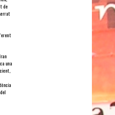
at de
serrat
i
ferent
dran
ica una
cient,
stència
 del