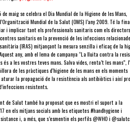
5 de maig se celebra el Dia Mundial de la Higiene de les Mans,
l’Organització Mundial de la Salut (OMS) l’any 2009. Té la fina
ar i implicar tant els professionals sanitaris com els directors
centres sanitaris en la prevenció de les infeccions relaciona
 sanitària (IRAS) mitjançant la mesura senzilla i eficaç de la hi
Aquest any, amb el lema de campanya “La lluita contra la resi
cs és a les vostres teves mans. Salva vides, renta’t les mans”, 
millora de les pràctiques d’higiene de les mans en els moments
aturar la propagació de la resistència als antibiòtics i així pr
d’infeccions resistents.
nt de Salut també ha proposat que es mostri el suport a la
7 en els mitjans socials amb les etiquetes #handhygiene i
esistance i, a més, que s’esmentin els perfils @WHO i @salutc