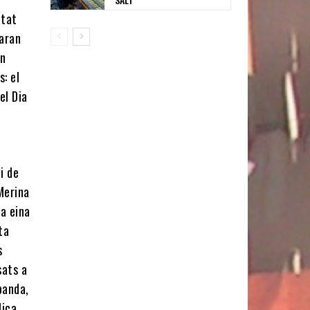
itat
zaran
un
: el
el Dia
i de
Merina
 a eina
ta
s
sats a
banda,
lica,