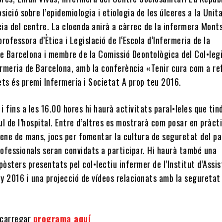
sició sobre l’epidemiologia i etiologia de les úlceres a la Unit
ia del centre. La cloenda anirà a càrrec de la infermera Mont
rofessora d’Ètica i Legislació de l‘Escola d‘Infermeria de la
de Barcelona i membre de la Comissió Deontològica del Col•leg
fermeria de Barcelona, amb la conferència «Tenir cura com a re
ets és premi Infermeria i Societat A prop teu 2016.
 i fins a les 16.00 hores hi haurà activitats paral•leles que tin
bul de l’hospital. Entre d’altres es mostrarà com posar en pràct
iene de mans, jocs per fomentar la cultura de seguretat del pa
rofessionals seran convidats a participar. Hi haurà també una
pòsters presentats pel col•lectiu infermer de l’Institut d’Assi
ny 2016 i una projecció de vídeos relacionats amb la seguretat
scarregar
programa aquí