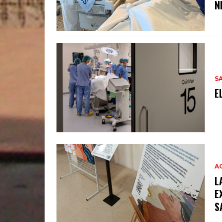
N
S
E
A
L
E
S