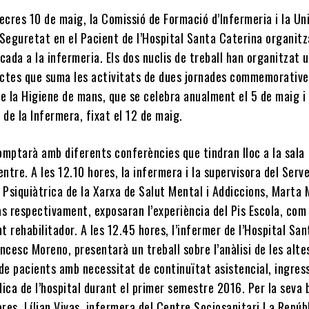
ecres 10 de maig, la Comissió de Formació d’Infermeria i la Un
 Seguretat en el Pacient de l’Hospital Santa Caterina organit
cada a la infermeria. Els dos nuclis de treball han organitzat 
ctes que suma les activitats de dues jornades commemoratives
e la Higiene de mans, que se celebra anualment el 5 de maig i 
 de la Infermera, fixat el 12 de maig.
omptarà amb diferents conferències que tindran lloc a la sala
entre. A les 12.10 hores, la infermera i la supervisora del Serve
 Psiquiàtrica de la Xarxa de Salut Mental i Addiccions, Marta 
ras respectivament, exposaran l’experiència del Pis Escola, com
 rehabilitador. A les 12.45 hores, l’infermer de l’Hospital San
ncesc Moreno, presentarà un treball sobre l’anàlisi de les alte
de pacients amb necessitat de continuïtat asistencial, ingres
ica de l’hospital durant el primer semestre 2016. Per la seva 
ores, Lílian Vivas, infermera del Centre Sociosanitari La Repúb