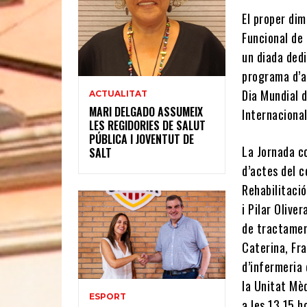
El proper dim
Funcional de
un diada dedi
programa d’a
Dia Mundial d
ACTUALITAT
MARI DELGADO ASSUMEIX
Internacional
LES REGIDORIES DE SALUT
PÚBLICA I JOVENTUT DE
La Jornada c
SALT
d’actes del c
Rehabilitació
i Pilar Olive
de tractament
Caterina, Fra
d’infermeria 
la Unitat Mèd
ESPORT
a les 13.15 h