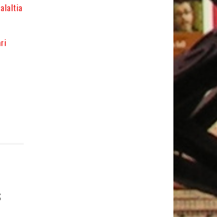
alaltia
ri
S