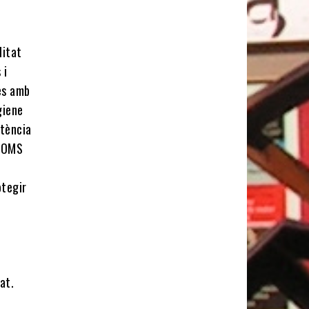
litat
 i
des amb
giene
stència
l’OMS
otegir
at.