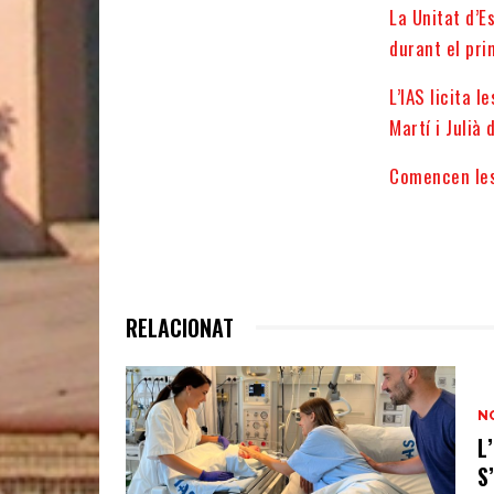
La Unitat d’E
durant el pr
L’IAS licita 
Martí i Julià 
Comencen les 
RELACIONAT
N
L
S