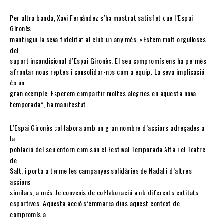
Per altra banda, Xavi Fernández s’ha mostrat satisfet que l’Espai
Gironès
mantingui la seva fidelitat al club un any més. «Estem molt orgulloses
del
suport incondicional d’Espai Gironès. El seu compromís ens ha permès
afrontar nous reptes i consolidar-nos com a equip. La seva implicació
és un
gran exemple. Esperem compartir moltes alegries en aquesta nova
temporada”, ha manifestat.
L’Espai Gironès col·labora amb un gran nombre d’accions adreçades a
la
població del seu entorn com són el Festival Temporada Alta i el Teatre
de
Salt, i porta a terme les campanyes solidàries de Nadal i d’altres
accions
similars, a més de convenis de col·laboració amb diferents entitats
esportives. Aquesta acció s’emmarca dins aquest context de
compromís a