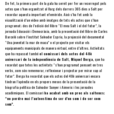
De fet, la primera part de la gala ha servit per fer un recorregut pels
actes que s’han organitzat al llarg dels darrers 365 dies a Salt per
recordar aquesta important efemèride. Això s’ha fet amb la
visualització d’un vídeo amb imatges de tots els actes que s’han
programat; des de l’edició del llibre “El meu Salt i el del futur”, la
jornada Educació i Democràcia, amb la presentació del llibre de Carles
Barceló sobre l’institut Salvador Espriu, la projecció del documental
“Una joventut la mar de maca” o el projecte per visitar els
equipaments municipals de manera virtual, entre d’altres. Activitats
que ha repassat també
el comissari dels actes del 40è
aniversari de la independència de Salt, Miquel Berga,
que ha
recordat que totes les activitats “s’han programat pensant en tres
verbs, com són rememorar, reflexionar i projectar per mirar cap al
futur”. Berga ha recordat que els actes del 40è aniversari encara
tindran l’apèndix en els propers mesos de la presentació de la
biografia política de Salvador Sunyer i Aimeric i les jornades
acadèmiques. El comissari
ha acabat amb un prec als saltencs;
“no perdre mai l’autoestima de ser d’on som i de ser com
som”.