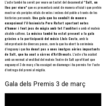
L’acte també ha servit per veure un tastet del documental
“Salt, un
lloc per viure”
que es presentarà aviat de manera oficial i que pretén
mostrar els periples vitals de veïns i veïnes del poble a través de les
històries personals.
Una gala que ha conduït de manera
excepcional l’il·lusionista Pere Rafart aportant notes
d’humor i fent jocs de màgia amb tot l’auditori
o amb el mateix
alcalde saltenc.
La música també ha estat present a la gala
gràcies a la participació del músic Lluís Costa
, amb la
interpretació de diverses peces, com la que ha obert la cerimònia
d’enguany i que
ha donat pas a unes imatges aèries impactants
de Salt, que ha anat a càrrec d’ArtDronats
. L’acte s’ha acabat
amb un vermut al vestíbul del mateix Teatre de Salt aprofitant que
enguany el 3 de març s’ha escaigut en diumenge i ha permès fer l’acte
d’entrega del premi al migdia.
Gala dels Premis 3 de març