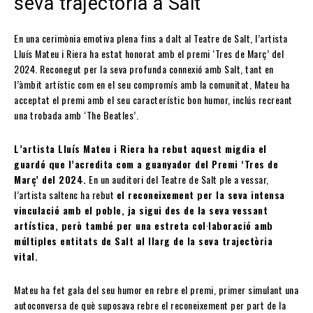
seva trajectòria a Salt
En una cerimònia emotiva plena fins a dalt al Teatre de Salt, l’artista
Lluís Mateu i Riera ha estat honorat amb el premi ‘Tres de Març’ del
2024. Reconegut per la seva profunda connexió amb Salt, tant en
l’àmbit artístic com en el seu compromís amb la comunitat, Mateu ha
acceptat el premi amb el seu característic bon humor, inclús recreant
una trobada amb ‘The Beatles’.
L’artista Lluís Mateu i Riera ha rebut aquest migdia el
guardó que l’acredita com a guanyador del Premi ‘Tres de
Març’ del 2024.
En un auditori del Teatre de Salt ple a vessar,
l’artista saltenc ha rebut
el reconeixement per la seva intensa
vinculació amb el poble, ja sigui des de la seva vessant
artística, però també per una estreta col·laboració amb
múltiples entitats de Salt al llarg de la seva trajectòria
vital.
Mateu ha fet gala del seu humor en rebre el premi, primer simulant una
autoconversa de què suposava rebre el reconeixement per part de la