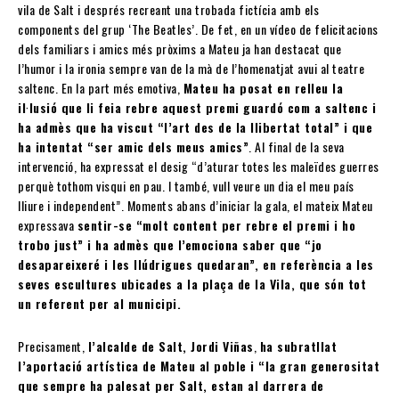
vila de Salt i després recreant una trobada fictícia amb els
components del grup ‘The Beatles’. De fet, en un vídeo de felicitacions
dels familiars i amics més pròxims a Mateu ja han destacat que
l’humor i la ironia sempre van de la mà de l’homenatjat avui al teatre
saltenc. En la part més emotiva,
Mateu ha posat en relleu la
il·lusió que li feia rebre aquest premi guardó com a saltenc i
ha admès que ha viscut “l’art des de la llibertat total” i que
ha intentat “ser amic dels meus amics”
. Al final de la seva
intervenció, ha expressat el desig “d’aturar totes les maleïdes guerres
perquè tothom visqui en pau. I també, vull veure un dia el meu país
lliure i independent”. Moments abans d’iniciar la gala, el mateix Mateu
expressava
sentir-se “molt content per rebre el premi i ho
trobo just” i ha admès que l’emociona saber que “jo
desapareixeré i les llúdrigues quedaran”, en referència a les
seves escultures ubicades a la plaça de la Vila, que són tot
un referent per al municipi.
Precisament,
l’alcalde de Salt, Jordi Viñas
,
ha subratllat
l’aportació artística de Mateu al poble i “la gran generositat
que sempre ha palesat per Salt, estan al darrera de