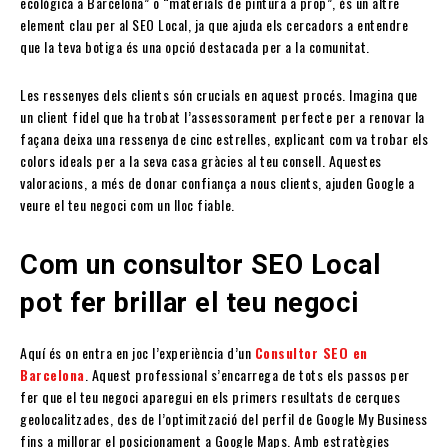
ecològica a Barcelona” o “materials de pintura a prop”, és un altre
element clau per al SEO Local, ja que ajuda els cercadors a entendre
que la teva botiga és una opció destacada per a la comunitat.
Les ressenyes dels clients són crucials en aquest procés. Imagina que
un client fidel que ha trobat l’assessorament perfecte per a renovar la
façana deixa una ressenya de cinc estrelles, explicant com va trobar els
colors ideals per a la seva casa gràcies al teu consell. Aquestes
valoracions, a més de donar confiança a nous clients, ajuden Google a
veure el teu negoci com un lloc fiable.
Com un consultor SEO Local
pot fer brillar el teu negoci
Aquí és on entra en joc l’experiència d’un
Consultor SEO en
Barcelona
. Aquest professional s’encarrega de tots els passos per
fer que el teu negoci aparegui en els primers resultats de cerques
geolocalitzades, des de l’optimització del perfil de Google My Business
fins a millorar el posicionament a Google Maps. Amb estratègies