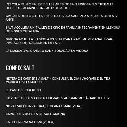
L’ESCOLA MUNICIPAL DE BELLES ARTS DE SALT EXPOSA ELS TREBALLS
DELS SEUS ALUMNES FINS AL 17 DE JULIOL
GIMCANA DE BICICLETES SENSE BATERIA A SALT PER A INFANTS DE 8 A 12
ANYS
SALT ACOLLIRÀ UN TALLER DE CIRC EN FAMÍLIA ÍNTEGRAMENT EN LLENGUA
DE SIGNES CATALANA
GIRONA ACULL LA III ESCOLA D’ESTIU D’ANTIRACISME PER ANALITZAR
L’IMPACTE DEL RACISME EN LA SALUT
LA MÚSICA D’ALEJANDRO SANZ SONARÀ A LA MIRONA
CONEIX SALT
NETEJA DE CARRERS A SALT – CONSULTA EL DIA I L’HORARI DEL TEU
CARRER I EVITA MULTES
EL CAMÍ DEL TER PETIT
TORTUGUES D’ESTANY ALLIBERADES AL TRAM MITJÀ-BAIX DEL TER
NOVA ESPÈCIE INVASORA, EL BERNAT MARBREJAT
CAMPS DE ROSELLES DE SALT-GIRONA
SALT I LA SEVA NATURA [VÍDEO]