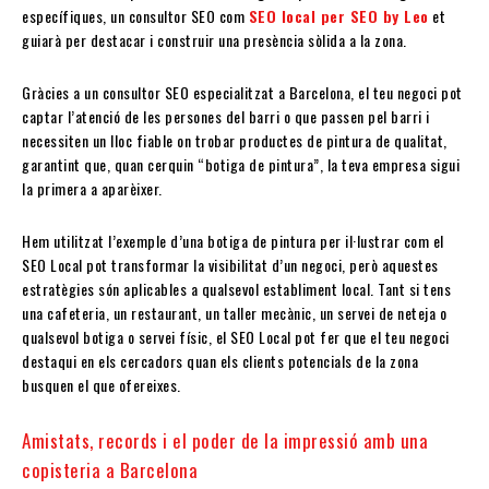
específiques, un consultor SEO com
SEO local per SEO by Leo
et
guiarà per destacar i construir una presència sòlida a la zona.
Gràcies a un consultor SEO especialitzat a Barcelona, el teu negoci pot
captar l’atenció de les persones del barri o que passen pel barri i
necessiten un lloc fiable on trobar productes de pintura de qualitat,
garantint que, quan cerquin “botiga de pintura”, la teva empresa sigui
la primera a aparèixer.
Hem utilitzat l’exemple d’una botiga de pintura per il·lustrar com el
SEO Local pot transformar la visibilitat d’un negoci, però aquestes
estratègies són aplicables a qualsevol establiment local. Tant si tens
una cafeteria, un restaurant, un taller mecànic, un servei de neteja o
qualsevol botiga o servei físic, el SEO Local pot fer que el teu negoci
destaqui en els cercadors quan els clients potencials de la zona
busquen el que ofereixes.
Amistats, records i el poder de la impressió amb una
copisteria a Barcelona