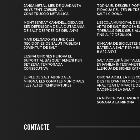
JANSA METAL, MÉS DE QUARANTA
TORNA EL DESCENS POP
ANYS FENT CRÉIXER LA
PIRAGUA PEL TER ENTRE
CONSTRUCCIÓ METÀL·LICA
SALT I GIRONA
MONTSERRAT CANADELL DEIXA DE
L’ESCOLA MUNICIPAL DE 
SER DEFENSORA DE LA CIUTADANIA
ARTS DE SALT EXPOSA E
DE SALT DESPRÉS DE DEU ANYS
TREBALLS DELS SEUS A
FINS AL 17 DE JULIOL
MARI DELGADO ASSUMEIX LES
REGIDORIES DE SALUT PÚBLICA I
GIMCANA DE BICICLETES 
JOVENTUT DE SALT
BATERIA A SALT PER A I
8 A 12 ANYS
L’ESPAI GIRONÈS RENOVA EL
SUPORT AL BÀSQUET FEMENÍ PER
SALT ACOLLIRÀ UN TALLE
SETZENA TEMPORADA
EN FAMÍLIA ÍNTEGRAMEN
CONSECUTIVA
LLENGUA DE SIGNES CAT
EL PLE DE SALT ABORDA LA
GIRONA ACULL LA III ESC
MIRONA, ELS COMPTES MUNICIPALS
D’ESTIU D’ANTIRACISME 
I LES ALTES TEMPERATURES
ANALITZAR L’IMPACTE D
RACISME EN LA SALUT
LA MÚSICA D’ALEJANDRO
SONARÀ A LA MIRONA
CONTACTE