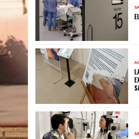
S
E
A
L
E
S
S