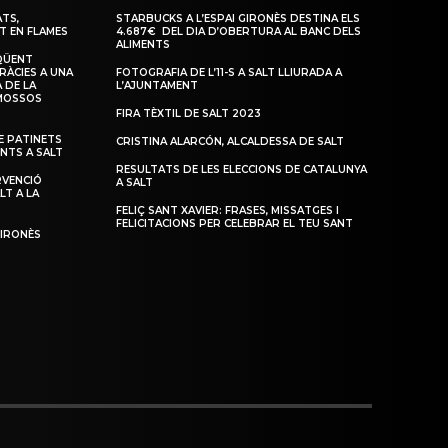
TS,
STARBUCKS A L’ESPAI GIRONÈS DESTINA ELS
T EN FLAMES
4.687€ DEL DIA D’OBERTURA AL BANC DELS
ALIMENTS
QÜENT
RÀCIES A UNA
FOTOGRAFIA DE L’11-S A SALT LLIURADA A
 DE LA
L’AJUNTAMENT
 MOSSOS
FIRA TÈXTIL DE SALT 2023
 PATINETS
CRISTINA ALARCÓN, ALCALDESSA DE SALT
ENTS A SALT
RESULTATS DE LES ELECCIONS DE CATALUNYA
RVENCIÓ
A SALT
LT A LA
FELIÇ SANT XAVIER: FRASES, MISSATGES I
FELICITACIONS PER CELEBRAR EL TEU SANT
GIRONÈS