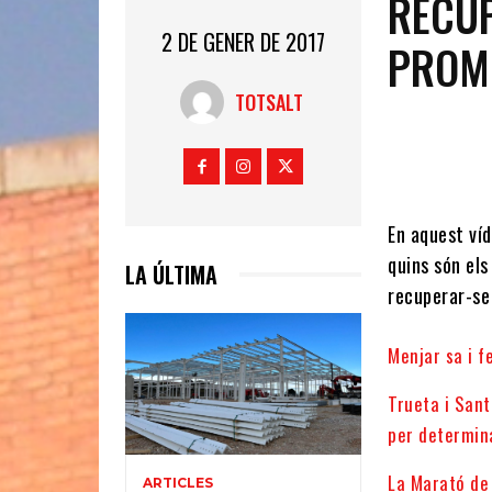
RECUP
2 DE GENER DE 2017
PROMO
TOTSALT
En aquest víd
quins són el
LA ÚLTIMA
recuperar-se 
Menjar sa i f
Trueta i San
per determina
La Marató de 
ARTICLES