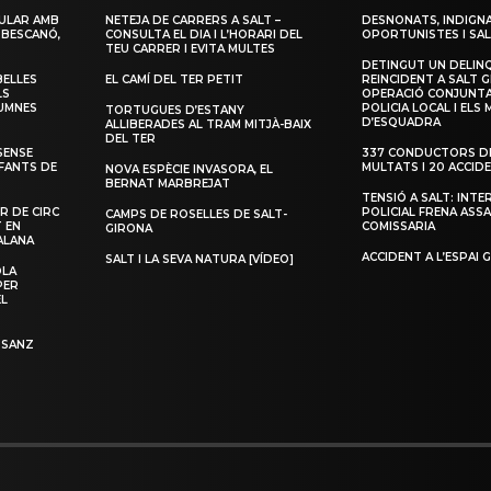
ULAR AMB
NETEJA DE CARRERS A SALT –
DESNONATS, INDIGNA
 BESCANÓ,
CONSULTA EL DIA I L’HORARI DEL
OPORTUNISTES I SAL
TEU CARRER I EVITA MULTES
DETINGUT UN DELIN
BELLES
EL CAMÍ DEL TER PETIT
REINCIDENT A SALT G
LS
OPERACIÓ CONJUNTA
LUMNES
POLICIA LOCAL I ELS
TORTUGUES D’ESTANY
D’ESQUADRA
ALLIBERADES AL TRAM MITJÀ-BAIX
DEL TER
SENSE
337 CONDUCTORS DE
NFANTS DE
MULTATS I 20 ACCID
NOVA ESPÈCIE INVASORA, EL
BERNAT MARBREJAT
TENSIÓ A SALT: INTE
R DE CIRC
POLICIAL FRENA ASSA
CAMPS DE ROSELLES DE SALT-
T EN
COMISSARIA
GIRONA
ALANA
ACCIDENT A L’ESPAI 
SALT I LA SEVA NATURA [VÍDEO]
OLA
PER
EL
 SANZ