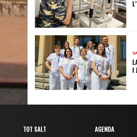
L
S
L
I
TOT SALT
AGENDA