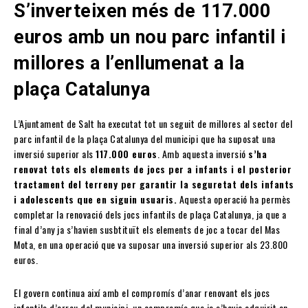
S’inverteixen més de 117.000
euros amb un nou parc infantil i
millores a l’enllumenat a la
plaça Catalunya
L’Ajuntament de Salt ha executat tot un seguit de millores al sector del
parc infantil de la plaça Catalunya del municipi que ha suposat una
inversió superior als
117.000 euros
. Amb aquesta inversió
s’ha
renovat tots els elements de jocs per a infants i el posterior
tractament del terreny per garantir la seguretat dels infants
i adolescents que en siguin usuaris.
Aquesta operació ha permès
completar la renovació dels jocs infantils de plaça Catalunya, ja que a
final d’any ja s’havien susbtituït els elements de joc a tocar del Mas
Mota, en una operació que va suposar una inversió superior als 23.800
euros.
El govern continua així amb el compromís d’anar renovant els jocs
infantils d’arreu del municipi, un compromís que ja s’havia adquirit en