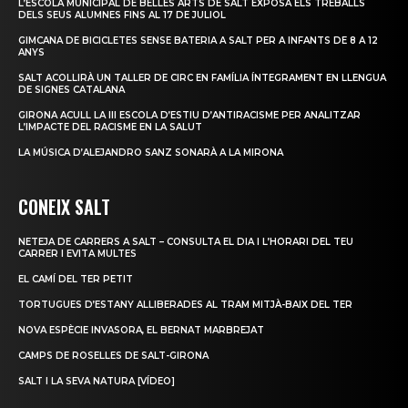
L’ESCOLA MUNICIPAL DE BELLES ARTS DE SALT EXPOSA ELS TREBALLS
DELS SEUS ALUMNES FINS AL 17 DE JULIOL
GIMCANA DE BICICLETES SENSE BATERIA A SALT PER A INFANTS DE 8 A 12
ANYS
SALT ACOLLIRÀ UN TALLER DE CIRC EN FAMÍLIA ÍNTEGRAMENT EN LLENGUA
DE SIGNES CATALANA
GIRONA ACULL LA III ESCOLA D’ESTIU D’ANTIRACISME PER ANALITZAR
L’IMPACTE DEL RACISME EN LA SALUT
LA MÚSICA D’ALEJANDRO SANZ SONARÀ A LA MIRONA
CONEIX SALT
NETEJA DE CARRERS A SALT – CONSULTA EL DIA I L’HORARI DEL TEU
CARRER I EVITA MULTES
EL CAMÍ DEL TER PETIT
TORTUGUES D’ESTANY ALLIBERADES AL TRAM MITJÀ-BAIX DEL TER
NOVA ESPÈCIE INVASORA, EL BERNAT MARBREJAT
CAMPS DE ROSELLES DE SALT-GIRONA
SALT I LA SEVA NATURA [VÍDEO]