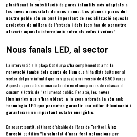
planificant la substitució de parcs infantils més adaptats a
les noves necessitats de nens i nens. Les places i parcs del
nostre poble són un punt important de socialització aquests
projectes de millora de l’estada i dels jocs han de permetre
afavorir aquesta interrelació entre els veïns i veïnes”
.
Nous fanals LED, al sector
La intervenció a la plaça Catalunya s’ha complementat amb
la
renovació també dels punts de llum
que hi ha distribuïts per al
sector del parc infantil que ha suposat una inversió de 48.500 euros.
Aquesta operació s’emmarca també en el compromís de rebaixar el
consum elèctric de l’enllumenat públic. Per això,
les noves
lluminàries que s’han ubicat a la zona arbrada ja són amb
tecnologia LED que permeten garantir una millor il·luminació i
garanteixen un important estalvi energètic.
En aquest sentit, el tinent d’alcalde de l’àrea de Territori,
Àlex
Barceló
, certifica
“la voluntat d’anar fent actuacions per