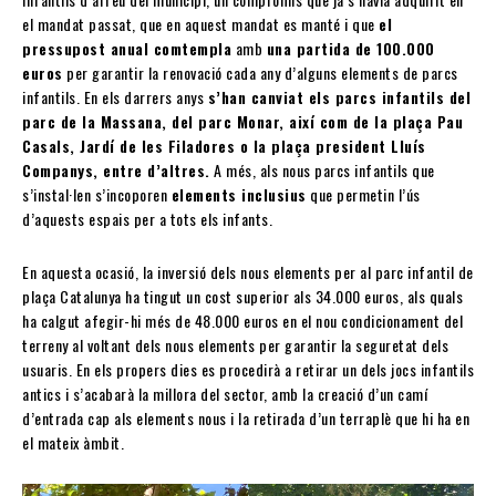
el mandat passat, que en aquest mandat es manté i que
el
pressupost anual comtempla
amb
una partida de 100.000
euros
per garantir la renovació cada any d’alguns elements de parcs
infantils. En els darrers anys
s’han canviat els parcs infantils del
parc de la Massana, del parc Monar, així com de la plaça Pau
Casals, Jardí de les Filadores o la plaça president Lluís
Companys, entre d’altres.
A més, als nous parcs infantils que
s’instal·len s’incoporen
elements inclusius
que permetin l’ús
d’aquests espais per a tots els infants.
En aquesta ocasió, la inversió dels nous elements per al parc infantil de
plaça Catalunya ha tingut un cost superior als 34.000 euros, als quals
ha calgut afegir-hi més de 48.000 euros en el nou condicionament del
terreny al voltant dels nous elements per garantir la seguretat dels
usuaris. En els propers dies es procedirà a retirar un dels jocs infantils
antics i s’acabarà la millora del sector, amb la creació d’un camí
d’entrada cap als elements nous i la retirada d’un terraplè que hi ha en
el mateix àmbit.