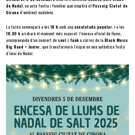
de Nadal
, un acte festiu i familiar que omplirà el
Passeig Ciutat de
Girona
d’ambient nadalenc.
La tarda començarà a les
18 h
amb una
xocolatada popular
, i a les
18.30 h
arribarà el moment més esperat: l’encesa oficial de llums,
acompanyada d’un concert de
soul i funk
a càrrec de la
Black Music
Big Band + Junior
, que transformarà l’espai en una autèntica festa
d’inici de Nadal.