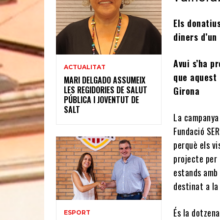
Els donatius
diners d’un
Avui s’ha p
ACTUALITAT
que aquest 
MARI DELGADO ASSUMEIX
LES REGIDORIES DE SALUT
Girona
PÚBLICA I JOVENTUT DE
SALT
La campanya s
Fundació SER.
perquè els vi
projecte per 
estands amb 
destinat a l
És la dotzen
ESPORT