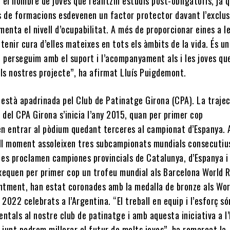
el nombre de joves que realitzin estudis post-obligatoris, ja 
s de formacions esdevenen un factor protector davant l’exclus
ementa el nivell d’ocupabilitat. A més de proporcionar eines a l
tenir cura d’elles mateixes en tots els àmbits de la vida. És un
e perseguim amb el suport i l’acompanyament als i les joves qu
ls nostres projecte”, ha afirmat Lluís Puigdemont.
està apadrinada pel Club de Patinatge Girona (CPA). La trajec
 del CPA Girona s’inicia l’any 2015, quan per primer cop
n entrar al pòdium quedant terceres al campionat d’Espanya. 
ell moment assoleixen tres subcampionats mundials consecutius
, es proclamen campiones provincials de Catalunya, d’Espanya i
ixequen per primer cop un trofeu mundial als Barcelona World R
tment, han estat coronades amb la medalla de bronze als Wor
022 celebrats a l’Argentina. “El treball en equip i l’esforç só
ntals al nostre club de patinatge i amb aquesta iniciativa a l’
 junt podrem millorar el futur de molts joves”, ha remarcat la