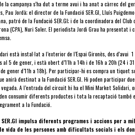
de la campanya s’ha dut a terme avui i ha anat a càrrec del ge
ès, Pau Jordà; el director de la Fundació SER.GI, Lluís Puigdemo
na, patró de la Fundació SER.GI; i de la coordinadora del Club 
ona (CPA), Nuri Soler. El periodista Jordi Grau ha presentat i 
remsa.
idari està instal·lat a l’exterior de l’Espai Gironès, des d’avui 1
 al 5 de gener, i està obert d’11h a 14h i de 16h a 20h (24 i 31
de gener d’11h a 18h). Per participar-hi es compra un tiquet so
ue anirà destinat a la Fundació SER.GI. Hi poden participar due
 vegada. A l’entrada del circuit hi ha el Mini Market Solidari, o
oden consumir diferents productes i tota la recaptació també 
tegrament a la Fundació.
 SER.GI impulsa diferents programes i accions per a mil
de vida de les persones amb dificultats socials i els do