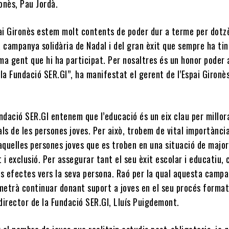
ronès, Pau Jordà.
pai Gironès estem molt contents de poder dur a terme per dotz
 campanya solidària de Nadal i del gran èxit que sempre ha tin
ma gent que hi ha participat. Per nosaltres és un honor poder 
la Fundació SER.GI”, ha manifestat el gerent de l’Espai Gironè
ndació SER.GI entenem que l’educació és un eix clau per millor
tals de les persones joves. Per això, trobem de vital importànci
quelles persones joves que es troben en una situació de major
t i exclusió. Per assegurar tant el seu èxit escolar i educatiu, 
eus efectes vers la seva persona. Raó per la qual aquesta camp
rmetrà continuar donant suport a joves en el seu procés format
director de la Fundació SER.GI, Lluís Puigdemont.