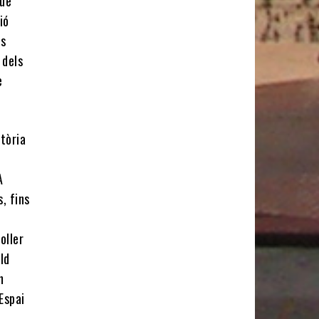
que
ió
es
 dels
e
tòria
A
, fins
oller
ld
n
Espai