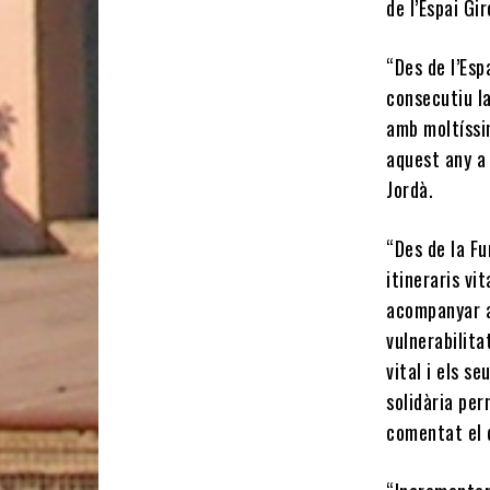
de l’Espai Gi
“Des de l’Es
consecutiu la
amb moltíssi
aquest any a 
Jordà.
“Des de la Fu
itineraris vi
acompanyar a
vulnerabilita
vital i els s
solidària pe
comentat el 