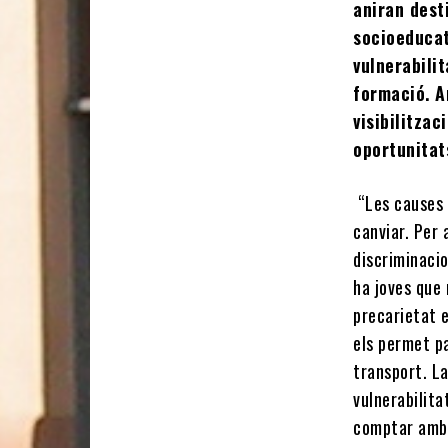
aniran des
socioeducat
vulnerabili
formació. A
visibilitza
oportunitat
“Les causes 
canviar. Per 
discriminacio
ha joves que 
precarietat e
els permet pa
transport. La
vulnerabilita
comptar amb 