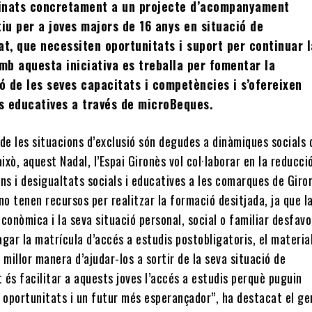
tinats concretament a un projecte d’acompanyament
iu per a joves majors de 16 anys en situació de
tat, que necessiten oportunitats i suport per continuar 
mb aquesta iniciativa es treballa per fomentar la
ció de les seves capacitats i competències i s’ofereixen
s educatives a través de microBeques.
de les situacions d’exclusió són degudes a dinàmiques socials 
això, aquest Nadal, l’Espai Gironès vol col·laborar en la reducci
ns i desigualtats socials i educatives a les comarques de Giro
no tenen recursos per realitzar la formació desitjada, ja que l
conòmica i la seva situació personal, social o familiar desfavo
gar la matrícula d’accés a estudis postobligatoris, el material
 millor manera d’ajudar-los a sortir de la seva situació de
t és facilitar a aquests joves l’accés a estudis perquè puguin
oportunitats i un futur més esperançador”, ha destacat el ge