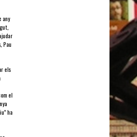
è any
gut,
ajudar
s, Pau
ar els
a
com el
anya
iu” ha