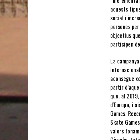
“Incrementar 
aquests tipu
social i incr
persones per 
objectius qu
participen de
La campanya 
internacional
aconsegueixe
partir d’aqu
que, al 2019
d’Europa, i a
Games. Recen
Skate Games 2
valors foname
Gironès, tots