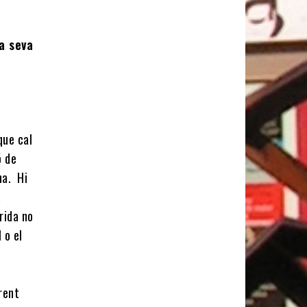
la seva
que cal
ó de
na. Hi
a
rida no
 o el
rent