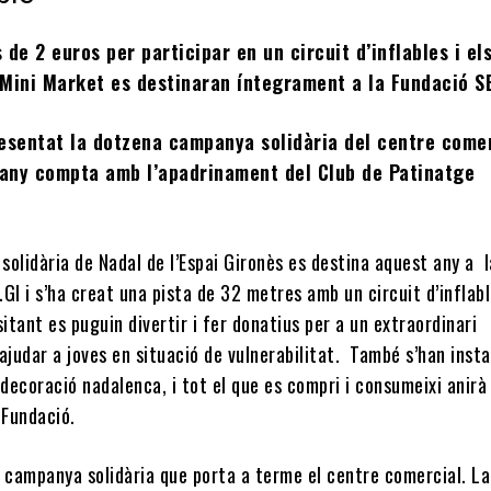
 de 2 euros per participar en un circuit d’inflables i el
 Mini Market es destinaran íntegrament a la Fundació S
resentat la dotzena campanya solidària del centre comer
any compta amb l’apadrinament del Club de Patinatge
olidària de Nadal de l’Espai Gironès es destina aquest any a l
GI i s’ha creat una pista de 32 metres amb un circuit d’inflabl
sitant es puguin divertir i fer donatius per a un extraordinari
ajudar a joves en situació de vulnerabilitat. També s’han insta
decoració nadalenca, i tot el que es compri i consumeixi anirà
a Fundació.
a campanya solidària que porta a terme el centre comercial. La