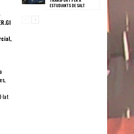
ESTUDIANTS DE SALT
s
ER.GI
cial,
a
es,
l·lat