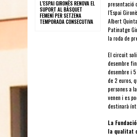
L’ESPAI GIRONÈS RENOVA EL
presentació 
SUPORT AL BÀSQUET
l’Espai Giron
FEMENÍ PER SETZENA
Albert Quinta
TEMPORADA CONSECUTIVA
Patinatge Gir
la roda de p
El circuit sol
desembre fins
desembre i 5 
de 2 euros, q
persones a la
venen i es p
destinarà ín
La Fundació
la qualitat 