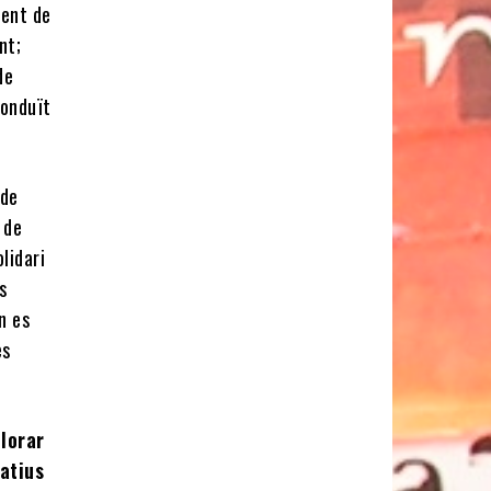
rent de
nt;
de
conduït
 de
 de
lidari
s
n es
es
lorar
natius