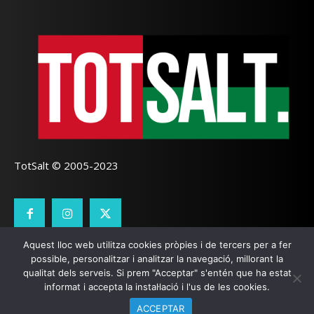
TotSalt © 2005-2023
Aquest lloc web utilitza cookies pròpies i de tercers per a fer
CONTACTE
TOTSALT
AVÍS LEGAL
GALETES
possible, personalitzar i analitzar la navegació, millorant la
qualitat dels serveis. Si prem "Acceptar" s'entén que ha estat
SEO LOCAL
I
PÀGINES WEB GIRONA
ZOOOMWEB
informat i accepta la instal·lació i l'us de les cookies.
ACCEPTAR