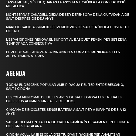
JANSA METAL, MÉS DE QUARANTA ANYS FENT CRÉIXER LA CONSTRUCCIÓ
METÀL·LICA
MONTSERRAT CANADELL DEIXA DE SER DEFENSORA DE LA CIUTADANIA DE
SALT DESPRÉS DE DEU ANYS
MARI DELGADO ASSUMEIX LES REGIDORIES DE SALUT PÚBLICA I JOVENTUT
DE SALT
L’ESPAI GIRONÈS RENOVA EL SUPORT AL BÀSQUET FEMENÍ PER SETZENA
TEMPORADA CONSECUTIVA
EL PLE DE SALT ABORDA LA MIRONA, ELS COMPTES MUNICIPALS I LES
ALTES TEMPERATURES
AGENDA
TORNA EL DESCENS POPULAR AMB PIRAGUA PEL TER ENTRE BESCANÓ,
SALT I GIRONA
L’ESCOLA MUNICIPAL DE BELLES ARTS DE SALT EXPOSA ELS TREBALLS
DELS SEUS ALUMNES FINS AL 17 DE JULIOL
GIMCANA DE BICICLETES SENSE BATERIA A SALT PER A INFANTS DE 8 A 12
ANYS
SALT ACOLLIRÀ UN TALLER DE CIRC EN FAMÍLIA ÍNTEGRAMENT EN LLENGUA
DE SIGNES CATALANA
GIRONA ACULL LA III ESCOLA D’ESTIU D’ANTIRACISME PER ANALITZAR