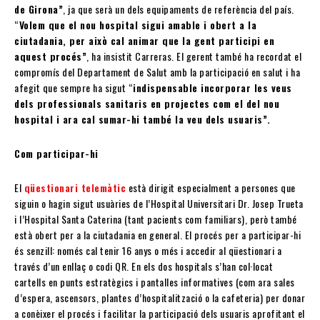
de Girona”
, ja que serà un dels equipaments de referència del país.
“
Volem que el nou hospital sigui amable i obert a la
ciutadania, per això cal animar que la gent participi en
aquest procés”
, ha insistit Carreras. El gerent també ha recordat el
compromís del Departament de Salut amb la participació en salut i ha
afegit que sempre ha sigut “
indispensable incorporar les veus
dels professionals sanitaris en projectes com el del nou
hospital i ara cal sumar-hi també la veu dels usuaris”.
Com participar-hi
El
qüestionari telemàtic
està dirigit especialment a persones que
siguin o hagin sigut usuàries de l’Hospital Universitari Dr. Josep Trueta
i l’Hospital Santa Caterina (tant pacients com familiars), però també
està obert per a la ciutadania en general. El procés per a participar-hi
és senzill: només cal tenir 16 anys o més i accedir al qüestionari a
través d’un enllaç o codi QR. En els dos hospitals s’han col·locat
cartells en punts estratègics i pantalles informatives (com ara sales
d’espera, ascensors, plantes d’hospitalització o la cafeteria) per donar
a conèixer el procés i facilitar la participació dels usuaris aprofitant el