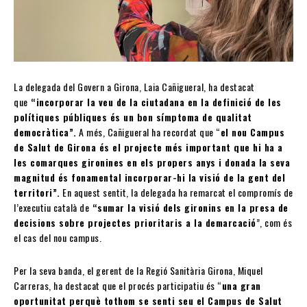
La delegada del Govern a Girona, Laia Cañigueral, ha destacat
que
“incorporar la veu de la ciutadana en la definició de les
polítiques públiques és un bon símptoma de qualitat
democràtica”.
A més, Cañigueral ha recordat que “
el nou Campus
de Salut de Girona és el projecte més important que hi ha a
les comarques gironines en els propers anys i donada la seva
magnitud és fonamental incorporar-hi la visió de la gent del
territori”.
En aquest sentit, la delegada ha remarcat el compromís de
l’executiu català de
“sumar la visió dels gironins en la presa de
decisions sobre projectes prioritaris a la demarcació
”, com és
el cas del nou campus.
Per la seva banda, el gerent de la Regió Sanitària Girona, Miquel
Carreras, ha destacat que el procés participatiu és “
una gran
oportunitat perquè tothom se senti seu el Campus de Salut