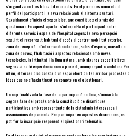
s’organitza en tres blocs diferenciats. En el primer es concreta el
perfil del participant i la seva relació amb el sistema sanitari.
Seguidament s’inicia el segon bloc, que constitueix el gruix del
qüestionari. En aquest apartat s’interpel·la el participant sobre
diferents serveis i espais de l’hospital segons la seva percepció
seguint el recorregut habitual d’accés al centre: mobilitat exterior,
zona de recepció i d’informació ciutadana, sales d’espera, consulta o
zona de proves, l’habitació i aspectes relacionats amb noves
tecnologies, la intimitat i la llum natural, amb algunes especificitats
segons si es té experiència com a pacient, acompanyant o ambdues.Per
últim, el tercer bloc consta d’un espai obert on fer arribar propostes o
idees que no s’hagin tingut en compte en el qüestionari.
Un cop finalitzada la fase de la participació en línia, s’iniciarà la
segona fase del procés amb la constitució de dinàmiques
participatives amb representants de la ciutadania interessada i
associacions de pacients. Per participar en aquestes dinàmiques, es
pot fer la inscripció responent el qüestionari telemàtic.
En el transcurs de tot el procés es contemplaran les aportacions que