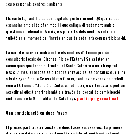
seu pas per als centres sanitaris.
Els cartells, tant físics com digitals, porten un codi QR que es pot
escanejar amb el telèfon mòbil i que enllaça directament amb el
qüestionari telemàtic. A més, els pacients dels centres rebran un
fulletó en el moment de l’ingrés en què és detallarà com participar-hi.
La cartelleria es difondrà entre els centres d’atenció primària i
consultoris locals del Gironès, Pla de l’Estany i Selva Interior,
comarques que tenen el Trueta i el Santa Caterina com a hospital
bàsic. A més, el procés es difondrà a través de les pantalles que hi ha
a la delegació de la Generalitat a Girona, tant les de zones de treball
com a l’Oficina d’Atenció al Ciutadà. Tot i això, els interessats podran
accedir al qüestionari telemàtic a través del portal de participació
ciutadana de la Generalitat de Catalunya:
participa.gencat.cat.
Una participació en dues fases
El procés participatiu consta de dues fases successives. La primera
d’elles consisteix en el qüestionari telemàtic, el contingut del qual