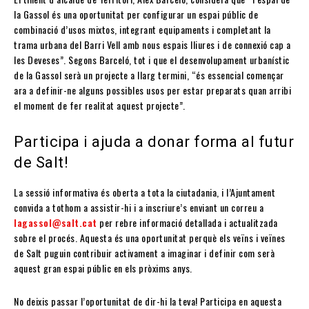
la Gassol és una oportunitat per configurar un espai públic de
combinació d’usos mixtos, integrant equipaments i completant la
trama urbana del Barri Vell amb nous espais lliures i de connexió cap a
les Deveses”. Segons Barceló, tot i que el desenvolupament urbanístic
de la Gassol serà un projecte a llarg termini, “és essencial començar
ara a definir-ne alguns possibles usos per estar preparats quan arribi
el moment de fer realitat aquest projecte”.
Participa i ajuda a donar forma al futur
de Salt!
La sessió informativa és oberta a tota la ciutadania, i l’Ajuntament
convida a tothom a assistir-hi i a inscriure’s enviant un correu a
lagassol@salt.cat
per rebre informació detallada i actualitzada
sobre el procés. Aquesta és una oportunitat perquè els veïns i veïnes
de Salt puguin contribuir activament a imaginar i definir com serà
aquest gran espai públic en els pròxims anys.
No deixis passar l’oportunitat de dir-hi la teva! Participa en aquesta