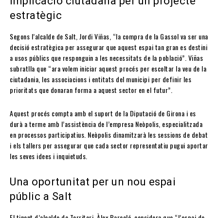
Implicació ciutadana per un projecte
estratègic
Segons l’alcalde de Salt, Jordi Viñas, “la compra de la Gassol va ser una
decisió estratègica per assegurar que aquest espai tan gran es destini
a usos públics que responguin a les necessitats de la població”. Viñas
subratlla que “ara volem iniciar aquest procés per escoltar la veu de la
ciutadania, les associacions i entitats del municipi per definir les
prioritats que donaran forma a aquest sector en el futur”.
Aquest procés compta amb el suport de la Diputació de Girona i es
durà a terme amb l’assistència de l’empresa Neòpolis, especialitzada
en processos participatius. Neòpolis dinamitzarà les sessions de debat
i els tallers per assegurar que cada sector representatiu pugui aportar
les seves idees i inquietuds.
Una oportunitat per un nou espai
públic a Salt
El tinent d’alcalde de Territori, Àlex Barceló, considera que “l’espai de