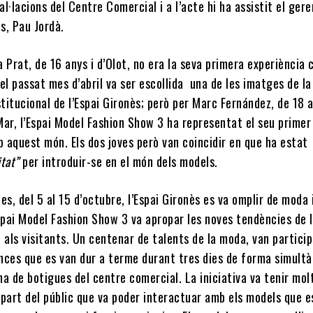
tal·lacions del Centre Comercial i a l’acte hi ha assistit el ger
ès, Pau Jordà.
 Prat, de 16 anys i d’Olot, no era la seva primera experiència
el passat mes d’abril va ser escollida una de les imatges de la
itucional de l’Espai Gironès; però per Marc Fernández, de 18 a
Mar, l’Espai Model Fashion Show 3 ha representat el seu primer
 aquest món. Els dos joves però van coincidir en que ha estat
tat”
per introduir-se en el món dels models.
es, del 5 al 15 d’octubre, l’Espai Gironès es va omplir de moda 
spai Model Fashion Show 3 va apropar les noves tendències de 
 als visitants. Un centenar de talents de la moda, van partici
nces que es van dur a terme durant tres dies de forma simultà
a de botigues del centre comercial. La iniciativa va tenir mol
 part del públic que va poder interactuar amb els models que 