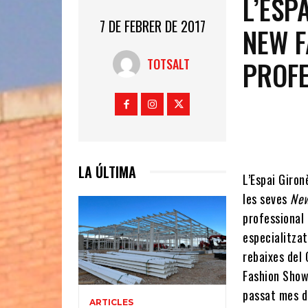
L’ESP
7 DE FEBRER DE 2017
NEW F
PROF
TOTSALT
LA ÚLTIMA
L’Espai Giro
les seves
New
professional 
especialitza
rebaixes del 
Fashion Show
passat mes d’
ARTICLES