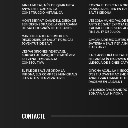
JANSA METAL, MÉS DE QUARANTA
TORNA EL DESCENS POP
ANYS FENT CRÉIXER LA
PIRAGUA PEL TER ENTRE
CONSTRUCCIÓ METÀL·LICA
SALT I GIRONA
MONTSERRAT CANADELL DEIXA DE
L’ESCOLA MUNICIPAL DE 
SER DEFENSORA DE LA CIUTADANIA
ARTS DE SALT EXPOSA E
DE SALT DESPRÉS DE DEU ANYS
TREBALLS DELS SEUS A
FINS AL 17 DE JULIOL
MARI DELGADO ASSUMEIX LES
REGIDORIES DE SALUT PÚBLICA I
GIMCANA DE BICICLETES 
JOVENTUT DE SALT
BATERIA A SALT PER A I
8 A 12 ANYS
L’ESPAI GIRONÈS RENOVA EL
SUPORT AL BÀSQUET FEMENÍ PER
SALT ACOLLIRÀ UN TALLE
SETZENA TEMPORADA
EN FAMÍLIA ÍNTEGRAMEN
CONSECUTIVA
LLENGUA DE SIGNES CAT
EL PLE DE SALT ABORDA LA
GIRONA ACULL LA III ESC
MIRONA, ELS COMPTES MUNICIPALS
D’ESTIU D’ANTIRACISME 
I LES ALTES TEMPERATURES
ANALITZAR L’IMPACTE D
RACISME EN LA SALUT
LA MÚSICA D’ALEJANDRO
SONARÀ A LA MIRONA
CONTACTE