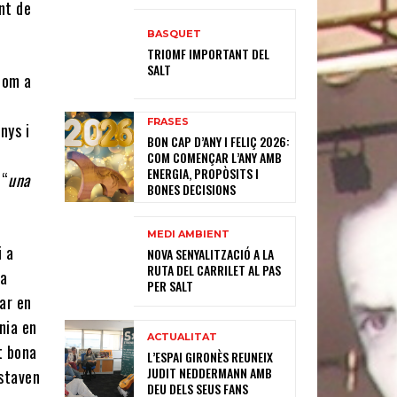
ent de
BASQUET
TRIOMF IMPORTANT DEL
SALT
 com a
FRASES
nys i
BON CAP D’ANY I FELIÇ 2026:
COM COMENÇAR L’ANY AMB
ENERGIA, PROPÒSITS I
 “
una
BONES DECISIONS
MEDI AMBIENT
i a
NOVA SENYALITZACIÓ A LA
RUTA DEL CARRILET AL PAS
la
PER SALT
par en
nia en
ACTUALITAT
t bona
L’ESPAI GIRONÈS REUNEIX
JUDIT NEDDERMANN AMB
estaven
DEU DELS SEUS FANS