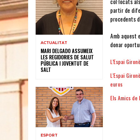
col·locats al
partir de di
procedents d
Amb aquest e
ACTUALITAT
donar oportu
MARI DELGADO ASSUMEIX
LES REGIDORIES DE SALUT
L’Espai Giron
PÚBLICA I JOVENTUT DE
SALT
L'Espai Giron
euros
Els Amics de 
ESPORT