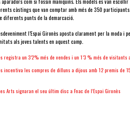
s aparadors com si fossin maniquins. Els models es van escollir
ferents càstings que van comptar amb més de 350 participants
e diferents punts de la demarcació.
sdeveniment l’Espai Gironès aposta clarament per la moda i p
nitats als joves talents en aquest camp.
ès registra un 3’2% més de vendes i un 1’3 % més de visitants 
ès incentiva les compres de dilluns a dijous amb 12 premis de 1
les Arts signaran el seu últim disc a Fnac de l’Espai Gironès