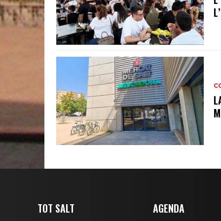
L
C
L
M
TOT SALT
AGENDA