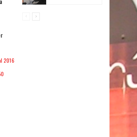
 a
er
al 2016
50