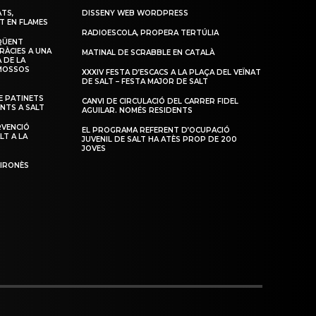
TS,
DISSENY WEB WORDPRESS
T EN FLAMES
RADIOESCOLA, PROPERA TERTÚLIA
QÜENT
RÀCIES A UNA
MATINAL DE SCRABBLE EN CATALÀ
 DE LA
 MOSSOS
XXXIV FESTA D’ESCACS A LA PLAÇA DEL VEÏNAT
DE SALT – FESTA MAJOR DE SALT
 PATINETS
CANVI DE CIRCULACIÓ DEL CARRER FIDEL
ENTS A SALT
AGUILAR. NOMÉS RESIDENTS
RVENCIÓ
EL PROGRAMA REFERENT D’OCUPACIÓ
LT A LA
JUVENIL DE SALT HA ATÈS PROP DE 200
JOVES
GIRONÈS