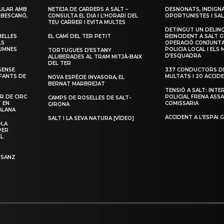
ULAR AMB
NETEJA DE CARRERS A SALT –
DESNONATS, INDIGNA
 BESCANÓ,
CONSULTA EL DIA I L’HORARI DEL
OPORTUNISTES I SAL
TEU CARRER I EVITA MULTES
DETINGUT UN DELIN
BELLES
EL CAMÍ DEL TER PETIT
REINCIDENT A SALT G
LS
OPERACIÓ CONJUNTA
LUMNES
POLICIA LOCAL I ELS
TORTUGUES D’ESTANY
D’ESQUADRA
ALLIBERADES AL TRAM MITJÀ-BAIX
DEL TER
SENSE
337 CONDUCTORS DE
NFANTS DE
MULTATS I 20 ACCID
NOVA ESPÈCIE INVASORA, EL
BERNAT MARBREJAT
TENSIÓ A SALT: INTE
R DE CIRC
POLICIAL FRENA ASSA
CAMPS DE ROSELLES DE SALT-
T EN
COMISSARIA
GIRONA
ALANA
ACCIDENT A L’ESPAI 
SALT I LA SEVA NATURA [VÍDEO]
OLA
PER
EL
 SANZ