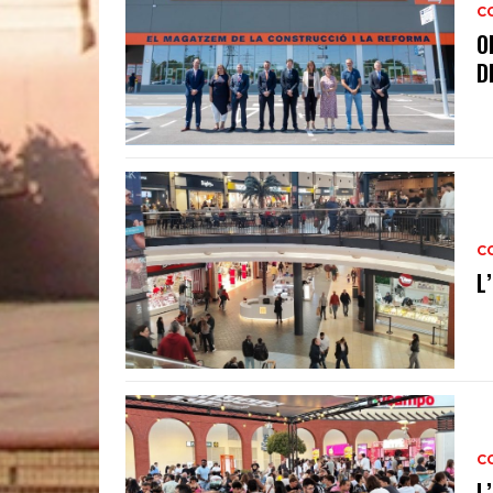
C
O
D
C
L
C
L