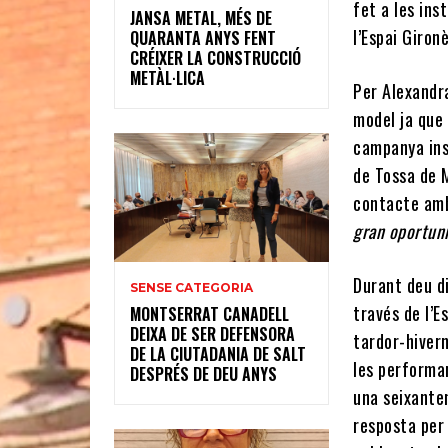
fet a les ins
JANSA METAL, MÉS DE
l’Espai Giron
QUARANTA ANYS FENT
CRÉIXER LA CONSTRUCCIÓ
METÀL·LICA
Per Alexandra
model ja que 
campanya inst
de Tossa de 
contacte amb
gran oportuni
Durant deu di
SENSE CATEGORIA
través de l’E
MONTSERRAT CANADELL
DEIXA DE SER DEFENSORA
tardor-hivern
DE LA CIUTADANIA DE SALT
les performa
DESPRÉS DE DEU ANYS
una seixanten
resposta per