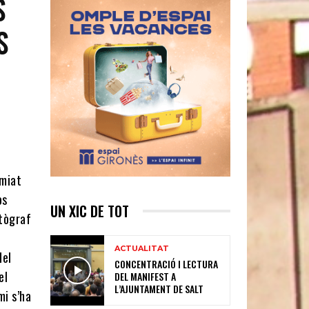
S
S
emiat
os
UN XIC DE TOT
otògraf
ACTUALITAT
del
CONCENTRACIÓ I LECTURA
el
DEL MANIFEST A
L’AJUNTAMENT DE SALT
mi s’ha