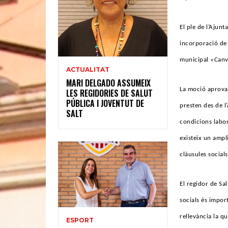
El ple de l’Ajun
incorporació de 
municipal «Canv
ACTUALITAT
MARI DELGADO ASSUMEIX
La moció aprovad
LES REGIDORIES DE SALUT
PÚBLICA I JOVENTUT DE
presten des de l’
SALT
condicions labora
existeix un ampl
clàusules socials
El regidor de Sa
socials és impor
rellevància la qu
ESPORT