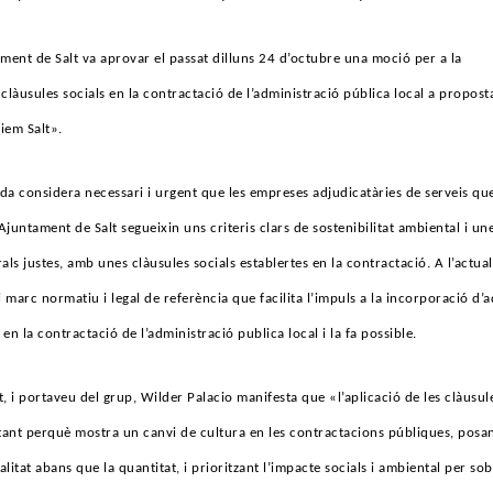
tament de Salt va aprovar el passat dilluns 24 d’octubre una moció per a la
clàusules socials en la contractació de l’administració pública local a propost
iem Salt».
a considera necessari i urgent que les empreses adjudicatàries de serveis qu
Ajuntament de Salt segueixin uns criteris clars de sostenibilitat ambiental i un
ls justes, amb unes clàusules socials establertes en la contractació. A l’actual
i marc normatiu i legal de referència que facilita l’impuls a la incorporació d’
 en la contractació de l’administració publica local i la fa possible.
lt, i portaveu del grup, Wilder Palacio manifesta que «l’aplicació de les clàusul
tant perquè mostra un canvi de cultura en les contractacions públiques, posa
alitat abans que la quantitat, i prioritzant l’impacte socials i ambiental per so