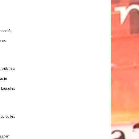
oració,
e es
ó pública
lacio
clàusules
ació, les
tegren