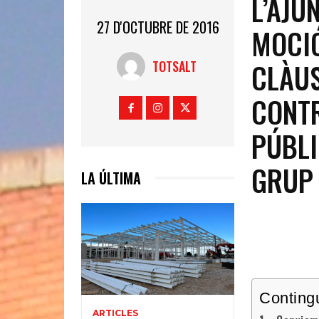
L’AJU
27 D'OCTUBRE DE 2016
MOCIÓ
CLÀUS
TOTSALT
CONTR
PÚBLI
GRUP 
LA ÚLTIMA
Conting
ARTICLES