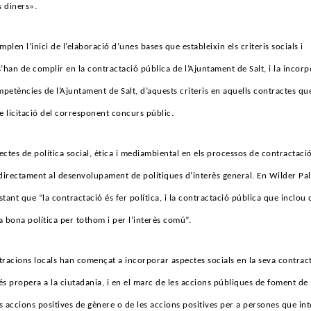
ls diners».
plen l’inici de l’elaboració d’unes bases que estableixin els criteris socials i
’han de complir en la contractació pública de l’Ajuntament de Salt, i la incorp
mpetències de l’Ajuntament de Salt, d’aquests criteris en aquells contractes qu
e licitació del corresponent concurs públic.
pectes de política social, ètica i mediambiental en els processos de contractaci
directament al desenvolupament de polítiques d’interès general. En Wilder Pa
tant que “la contractació és fer política, i la contractació pública que inclou 
na bona política per tothom i per l’interès comú”.
racions locals han començat a incorporar aspectes socials en la seva contract
s propera a la ciutadania, i en el marc de les accions públiques de foment de
es accions positives de gènere o de les accions positives per a persones que in