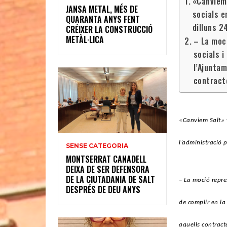
«Canviem 
JANSA METAL, MÉS DE
socials e
QUARANTA ANYS FENT
dilluns 2
CRÉIXER LA CONSTRUCCIÓ
METÀL·LICA
– La moci
socials i
l’Ajuntam
contracte
«Canviem Salt» v
l’administració 
SENSE CATEGORIA
MONTSERRAT CANADELL
DEIXA DE SER DEFENSORA
DE LA CIUTADANIA DE SALT
– La moció repre
DESPRÉS DE DEU ANYS
de complir en la
aquells contracte