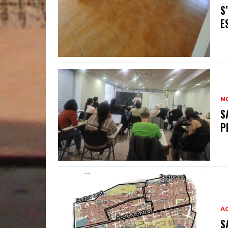
S
E
N
S
P
A
S