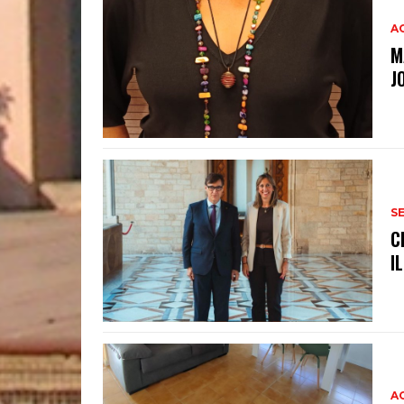
A
M
J
S
C
I
A