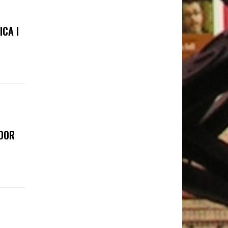
ICA I
ADOR