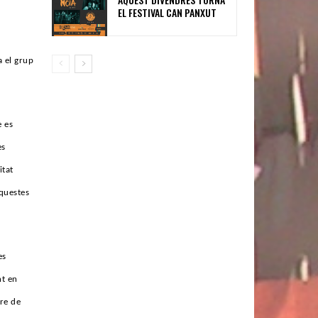
EL FESTIVAL CAN PANXUT
a el grup
e es
es
itat
aquestes
es
nt en
bre de