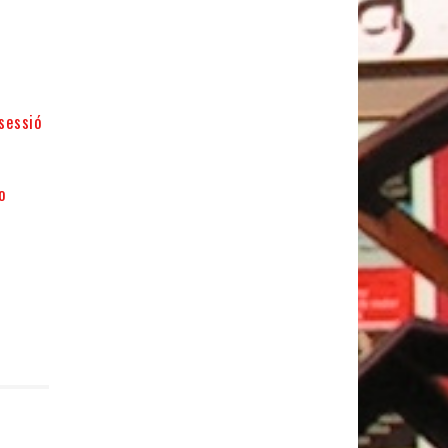
sessió
o