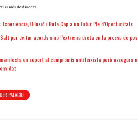
ctius més desfavorits.
: Experiència, Il·lusió i Ruta Cap a un Futur Ple d’Oportunitats
Salt per evitar acords amb l’extrema dreta en la pressa de pos
 manifesta en suport al compromís antifeixista però assegura n
convidat
DER PALACIO