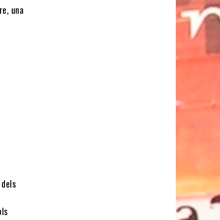
re, una
dels
ols