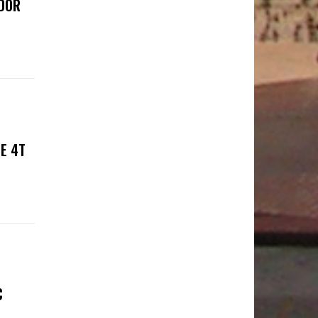
ADOR
E 4T
C