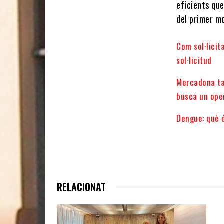
eficients qu
del primer m
Com sol·licit
sol·licitud
Mercadona ta
busca un ope
Dengue: què é
RELACIONAT