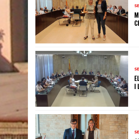
S
M
C
S
E
I
S