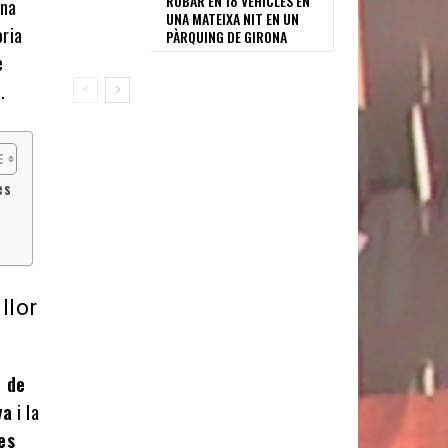
ROBAR EN 18 VEHICLES EN
na
UNA MATEIXA NIT EN UN
oria
PÀRQUING DE GIRONA
e
.
es
llor
l de
ya
i la
es