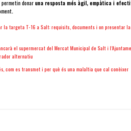
e permetin donar
una resposta més àgil, empàtica i efecti
oment.
ar la targeta T-16 a Salt: requisits, documents i on presentar la
ncarà el supermercat del Mercat Municipal de Salt i l’Ajuntam
rador alternatiu
s, com es transmet i per què és una malaltia que cal conèixer