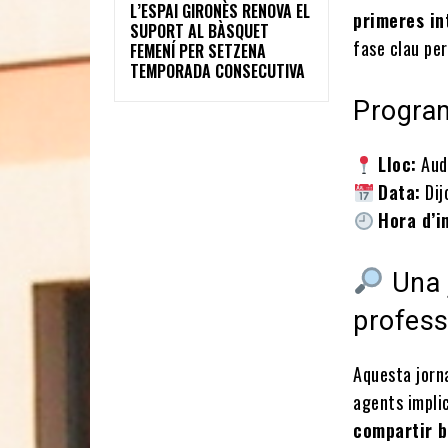
L’ESPAI GIRONÈS RENOVA EL
primeres in
SUPORT AL BÀSQUET
fase clau per
FEMENÍ PER SETZENA
TEMPORADA CONSECUTIVA
Program
Lloc:
Audi
Data:
Dij
Hora d’in
Una 
profess
Aquesta jor
agents implic
compartir b