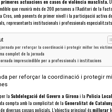
s primeres actuacions en casos de violència masclista.
U
ndible que reunirà més de 200 persones a l’Auditori de la Fact
 Cros, amb ponents de primer nivell i la participació activa d
als, representants institucionals i professionals especialitzats
ut
jornada per reforçar la coordinació i protegir millor les víctim
ma complet de la jornada
jornada imprescindible per a professionals i institucions
da per reforçar la coordinació i protegir mi
mes
per la
Subdelegació del Govern a Girona
i la
Policia Loca
nada compta amb la complicitat de la
Generalitat de Catalun
 de diversos cossos policials. L’objectiu principal és
millorar l