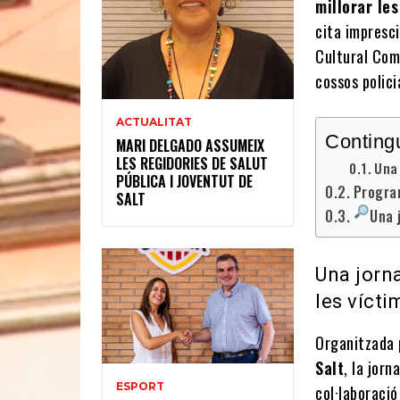
millorar le
cita impresci
Cultural Coma
cossos polici
ACTUALITAT
Conting
MARI DELGADO ASSUMEIX
LES REGIDORIES DE SALUT
Una 
PÚBLICA I JOVENTUT DE
Progra
SALT
Una 
Una jorna
les vícti
Organitzada 
Salt
, la jor
ESPORT
col·laboració