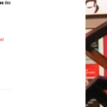
va
des
ent