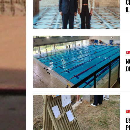
C
I
S
N
D
S
E
P