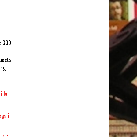
e 300
questa
rs,
i la
ega i