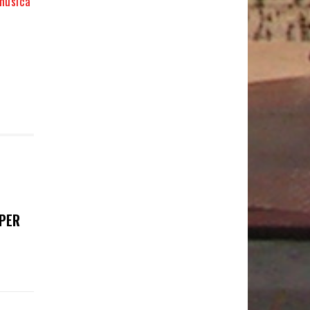
 música
 PER