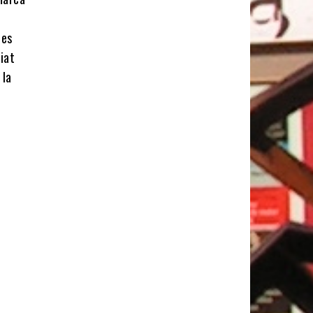
les
iat
 la