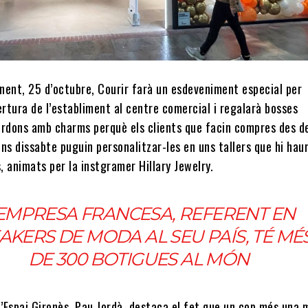
inent, 25 d’octubre, Courir farà un esdeveniment especial per
ertura de l’establiment al centre comercial i regalarà bosses
ordons amb charms perquè els clients que facin compres des d
fins dissabte puguin personalitzar-les en uns tallers que hi haur
s, animats per la instgramer Hillary Jewelry.
’EMPRESA FRANCESA, REFERENT EN
AKERS DE MODA AL SEU PAÍS, TÉ MÉ
DE 300 BOTIGUES AL MÓN
l’Espai Gironès, Pau Jordà, destaca el fet que un cop més una