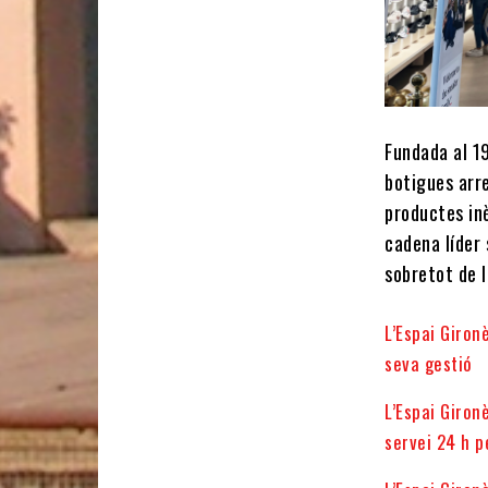
Fundada al 1
botigues arr
productes in
cadena líder
sobretot de 
L’Espai Gironè
seva gestió
L’Espai Giron
servei 24 h p