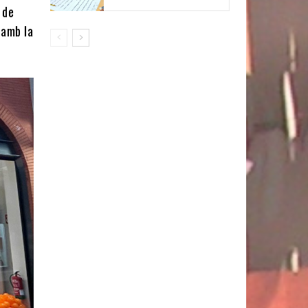
 de
 amb la