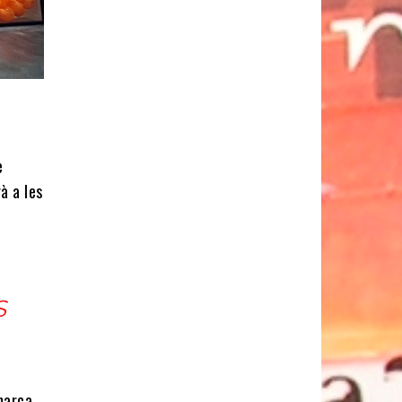
e
à a les
S
 marca