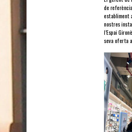
de referència
establiment a
nostres insta
l’Espai Giron
seva oferta a