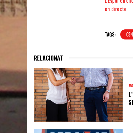
L’Espai Giron
en directe
TAGS:
CEN
RELACIONAT
E
L
S