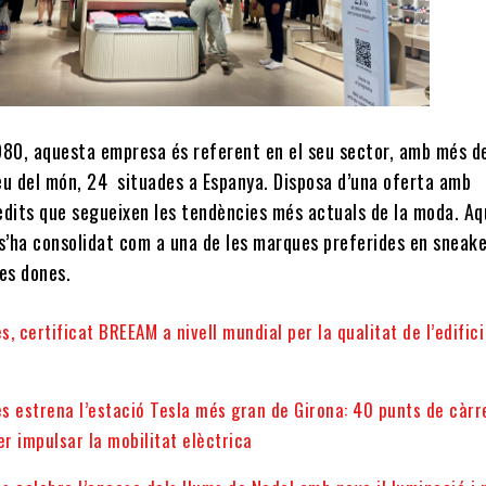
980, aquesta empresa és referent en el seu sector, amb més d
eu del món, 24 situades a Espanya. Disposa d’una oferta amb
èdits que segueixen les tendències més actuals de la moda. A
 s’ha consolidat com a una de les marques preferides en sneake
les dones.
s, certificat BREEAM a nivell mundial per la qualitat de l’edifici 
ès estrena l’estació Tesla més gran de Girona: 40 punts de càrr
er impulsar la mobilitat elèctrica