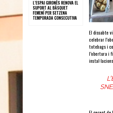
L’ESPAI GIRONÈS RENOVA EL
SUPORT AL BÀSQUET
FEMENÍ PER SETZENA
TEMPORADA CONSECUTIVA
El dissabte v
celebrar l’ob
totebags i c
l’obertura i 
instal·lacion
L
SNE
El gerent de 