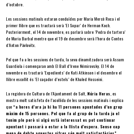
d’octubre.
Les sessions matinals estaran conduïdes per Maria Mercè Roca i el
primer llibre que es tractarà serà ‘El Sopar’ de Herman Koch.
Posteriorment, el 14 de novembre, es parlarà sobre ‘Pedra de tartera’
de Maria Barbal mentre que el 19 de desembre serà l’hora de Contes
d’Anton Pàvlovitx.
Pel que fa a les sessions de tarda, la seva dinamitzadora serà Assum
Guardiola i començaran amb El Ball d’Irene Némirovsky. El 14 de
novembre es tractarà ‘Expedients’ de Kati Atkinson i el desembre el
llibre escollit és ‘El caçador d’estels’ de Khaled Hosseini.
La regidora de Cultura de l’Ajuntament de Salt,
Núria Heras
, es
mostra molt satisfeta de l’acollida de les sessions matinals i explica
que
“a hores d’ara ja hi ha 11 persones apuntades d’un grup
màxim de 15 persones. Pel que fa al grup de la tarda ja el
tenim ple però si algú està interessat es pot continuar
apuntant i passarà a estar a la llista d’espera. Sense cap
mena de dubte aquestes xifres són molt satisfactòries”
.