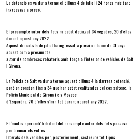
La detenció es va dur a terme el dilluns 4 de juliol i 24 hores més tard
ingressava a presó.
El presumpte autor dels fets ha estat detingut 34 vegades, 20 d’elles
durant aquest any 2022
Aquest dimarts 5 de juliol ha ingressat a presó un home de 31 anys
acusat com a presumpte
autor de nombrosos robatoris amb força a l’interior de vehicles de Salt
i Girona.
La Policia de Salt va dur a terme aquest dilluns 4 la darrera detenció,
però en consten fins a 34 que han estat realitzades pel cos saltenc, la
Policia Municipal de Girona i els Mossos
d’Esquadra. 20 d’elles s’han fet durant aquest any 2022.
El ‘modus operandi’ habitual del presumpte autor dels fets passava
per trencar els vidres
laterals dels vehicles per, posteriorment, sostreure tot tipus