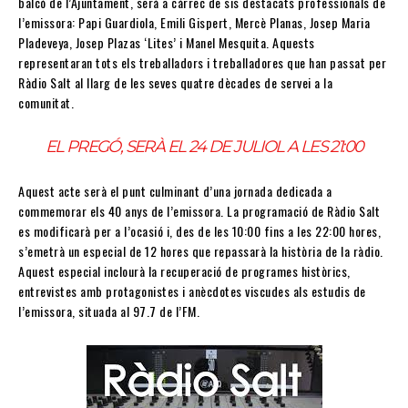
balcó de l’Ajuntament, serà a càrrec de sis destacats professionals de
l’emissora: Papi Guardiola, Emili Gispert, Mercè Planas, Josep Maria
Pladeveya, Josep Plazas ‘Lites’ i Manel Mesquita. Aquests
representaran tots els treballadors i treballadores que han passat per
Ràdio Salt al llarg de les seves quatre dècades de servei a la
comunitat.
EL PREGÓ, SERÀ EL 24 DE JULIOL A LES 21:00
Aquest acte serà el punt culminant d’una jornada dedicada a
commemorar els 40 anys de l’emissora. La programació de Ràdio Salt
es modificarà per a l’ocasió i, des de les 10:00 fins a les 22:00 hores,
s’emetrà un especial de 12 hores que repassarà la història de la ràdio.
Aquest especial inclourà la recuperació de programes històrics,
entrevistes amb protagonistes i anècdotes viscudes als estudis de
l’emissora, situada al 97.7 de l’FM.