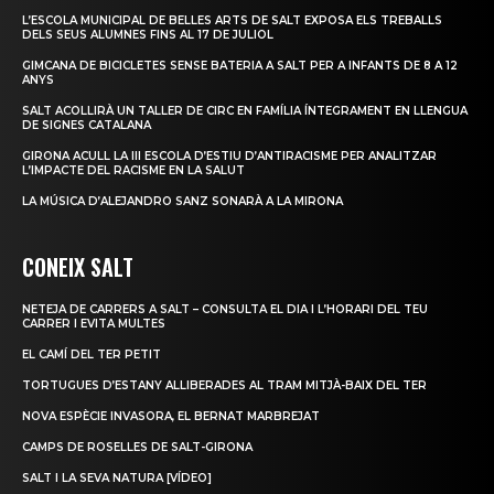
L’ESCOLA MUNICIPAL DE BELLES ARTS DE SALT EXPOSA ELS TREBALLS
DELS SEUS ALUMNES FINS AL 17 DE JULIOL
GIMCANA DE BICICLETES SENSE BATERIA A SALT PER A INFANTS DE 8 A 12
ANYS
SALT ACOLLIRÀ UN TALLER DE CIRC EN FAMÍLIA ÍNTEGRAMENT EN LLENGUA
DE SIGNES CATALANA
GIRONA ACULL LA III ESCOLA D’ESTIU D’ANTIRACISME PER ANALITZAR
L’IMPACTE DEL RACISME EN LA SALUT
LA MÚSICA D’ALEJANDRO SANZ SONARÀ A LA MIRONA
CONEIX SALT
NETEJA DE CARRERS A SALT – CONSULTA EL DIA I L’HORARI DEL TEU
CARRER I EVITA MULTES
EL CAMÍ DEL TER PETIT
TORTUGUES D’ESTANY ALLIBERADES AL TRAM MITJÀ-BAIX DEL TER
NOVA ESPÈCIE INVASORA, EL BERNAT MARBREJAT
CAMPS DE ROSELLES DE SALT-GIRONA
SALT I LA SEVA NATURA [VÍDEO]