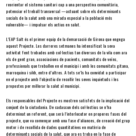
reorientar el sistema sanitari cap a una perspectiva comunitària,
potenciar el treball transversal —actuant sobre els determinants
socials de la salut amb una mirada especial a la població més
vulnerable— i impulsar els actius en salut.
L’EAP Salt és el primer equip de la demarcació de Girona que engega
aquest Projecte. Les darreres setmanes ha intensificat la seva
activitat fent trobades amb col·lectius tan diversos de la vila com ara
els de gent gran, associacions de pacients, comunitats de veïns,
professionals que treballen en el municipi i amb les comunitats gitana,
marroquina i sikh, entre d’altres. A tots se’ls ha convidat a participar
en el projecte amb l’objectiu de recollir les seves inquietuds i les
propostes per millorar la salut al municipi.
Els responsables del Projecte es mostren satisfets de la implicació del
conjunt de la ciutadania. De cadascun dels col·lectius se n’ha
determinat un referent, que serà l’interlocutor en properes fases del
projecte, que va començar amb una fase d’aliances, de creació del grup
motor i de recollida de dades quantitatives en matèria de
determinants socials de la salut, que ara es troba en la fase de