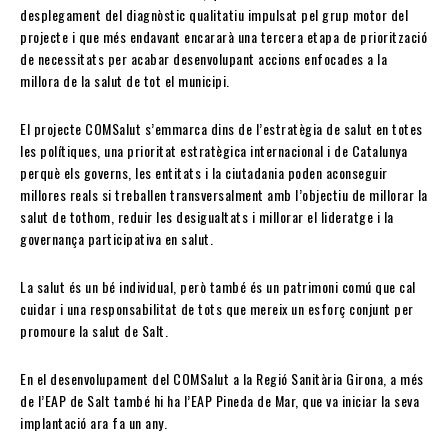
desplegament del diagnòstic qualitatiu impulsat pel grup motor del
projecte i que més endavant encararà una tercera etapa de priorització
de necessitats per acabar desenvolupant accions enfocades a la
millora de la salut de tot el municipi.
El projecte COMSalut s’emmarca dins de l’estratègia de salut en totes
les polítiques, una prioritat estratègica internacional i de Catalunya
perquè els governs, les entitats i la ciutadania poden aconseguir
millores reals si treballen transversalment amb l’objectiu de millorar la
salut de tothom, reduir les desigualtats i millorar el lideratge i la
governança participativa en salut.
La salut és un bé individual, però també és un patrimoni comú que cal
cuidar i una responsabilitat de tots que mereix un esforç conjunt per
promoure la salut de Salt.
En el desenvolupament del COMSalut a la Regió Sanitària Girona, a més
de l’EAP de Salt també hi ha l’EAP Pineda de Mar, que va iniciar la seva
implantació ara fa un any.