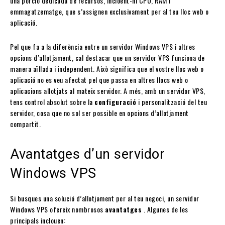
una porció dedicada de recursos, incloent-hi CPU, RAM i
emmagatzematge, que s’assignen exclusivament per al teu lloc web o
aplicació.
Pel que fa a la diferència entre un servidor Windows VPS i altres
opcions d’allotjament, cal destacar que un servidor VPS funciona de
manera aïllada i independent. Això significa que el vostre lloc web o
aplicació no es veu afectat pel que passa en altres llocs web o
aplicacions allotjats al mateix servidor. A més, amb un servidor VPS,
tens control absolut sobre la
configuració
i personalització del teu
servidor, cosa que no sol ser possible en opcions d’allotjament
compartit.
Avantatges d’un servidor
Windows VPS
Si busques una solució d’allotjament per al teu negoci, un servidor
Windows VPS ofereix nombrosos
avantatges
. Algunes de les
principals inclouen: