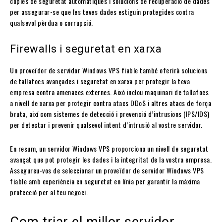
còpies de seguretat automàtiques i solucions de recuperació de dades
per assegurar-se que les teves dades estiguin protegides contra
qualsevol pèrdua o corrupció.
Firewalls i seguretat en xarxa
Un proveïdor de servidor Windows VPS fiable també oferirà solucions
de tallafocs avançades i seguretat en xarxa per protegir la teva
empresa contra amenaces externes. Això inclou maquinari de tallafocs
a nivell de xarxa per protegir contra atacs DDoS i altres atacs de força
bruta, així com sistemes de detecció i prevenció d’intrusions (IPS/IDS)
per detectar i prevenir qualsevol intent d’intrusió al vostre servidor.
En resum, un servidor Windows VPS proporciona un nivell de seguretat
avançat que pot protegir les dades i la integritat de la vostra empresa.
Assegureu-vos de seleccionar un proveïdor de servidor Windows VPS
fiable amb experiència en seguretat en línia per garantir la màxima
protecció per al teu negoci.