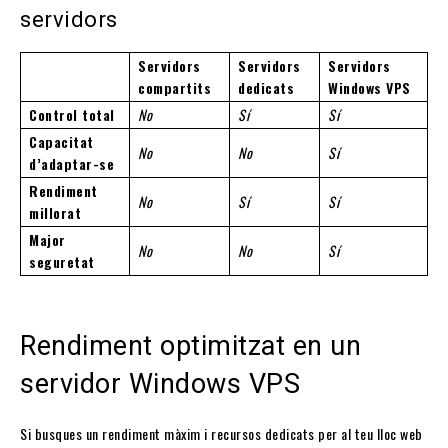
servidors
Servidors
Servidors
Servidors
compartits
dedicats
Windows VPS
Control total
No
Sí
Sí
Capacitat
No
No
Sí
d’adaptar-se
Rendiment
No
Sí
Sí
millorat
Major
No
No
Sí
seguretat
Rendiment optimitzat en un
servidor Windows VPS
Si busques un rendiment màxim i recursos dedicats per al teu lloc web