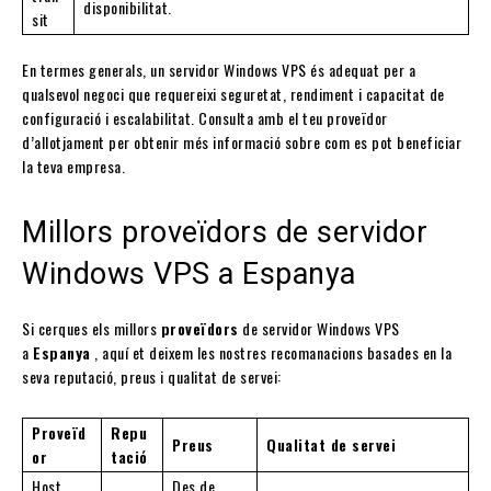
disponibilitat.
sit
En termes generals, un servidor Windows VPS és adequat per a
qualsevol negoci que requereixi seguretat, rendiment i capacitat de
configuració i escalabilitat. Consulta amb el teu proveïdor
d’allotjament per obtenir més informació sobre com es pot beneficiar
la teva empresa.
Millors proveïdors de servidor
Windows VPS a Espanya
Si cerques els millors
proveïdors
de servidor Windows VPS
a
Espanya
, aquí et deixem les nostres recomanacions basades en la
seva reputació, preus i qualitat de servei:
Proveïd
Repu
Preus
Qualitat de servei
or
tació
Host
Des de