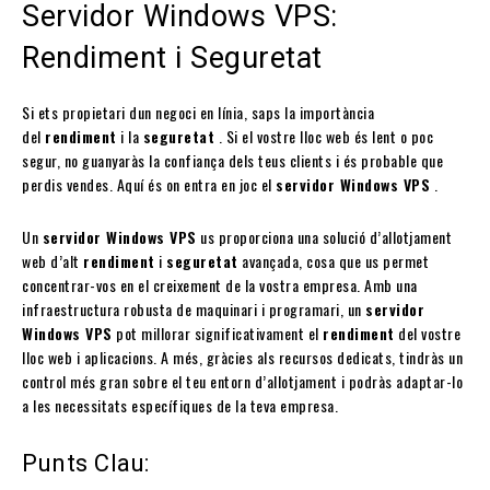
Servidor Windows VPS:
Rendiment i Seguretat
Si ets propietari dun negoci en línia, saps la importància
del
rendiment
i la
seguretat
. Si el vostre lloc web és lent o poc
segur, no guanyaràs la confiança dels teus clients i és probable que
perdis vendes. Aquí és on entra en joc el
servidor Windows VPS
.
Un
servidor Windows VPS
us proporciona una solució d’allotjament
web d’alt
rendiment
i
seguretat
avançada, cosa que us permet
concentrar-vos en el creixement de la vostra empresa. Amb una
infraestructura robusta de maquinari i programari, un
servidor
Windows VPS
pot millorar significativament el
rendiment
del vostre
lloc web i aplicacions. A més, gràcies als recursos dedicats, tindràs un
control més gran sobre el teu entorn d’allotjament i podràs adaptar-lo
a les necessitats específiques de la teva empresa.
Punts Clau: