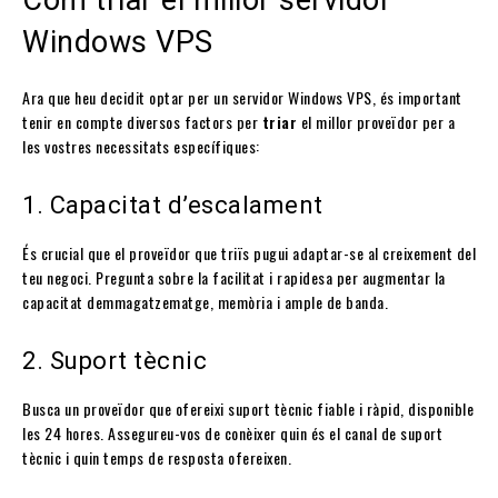
Com triar el millor servidor
Windows VPS
Ara que heu decidit optar per un servidor Windows VPS, és important
tenir en compte diversos factors per
triar
el millor proveïdor per a
les vostres necessitats específiques:
1. Capacitat d’escalament
És crucial que el proveïdor que triïs pugui adaptar-se al creixement del
teu negoci. Pregunta sobre la facilitat i rapidesa per augmentar la
capacitat demmagatzematge, memòria i ample de banda.
2. Suport tècnic
Busca un proveïdor que ofereixi suport tècnic fiable i ràpid, disponible
les 24 hores. Assegureu-vos de conèixer quin és el canal de suport
tècnic i quin temps de resposta ofereixen.