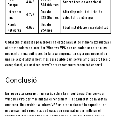
4.8/5
Suport tècnic excepcional
Europe
€14.99/mes
Interdom
Des de
Alta disponibilitat i ràpida
4.7/5
inis
€19.95/mes
velocitat de càrrega
Raiola
Des de
4.6/5
Fàcil instal·lació i escalabilitat
Networks
€5/mes
Cadascun d’aquests proveïdors ha estat avaluat de manera exhaustiva i
ofereix opcions de servidor Windows VPS que es poden adaptar a les
necessitats específiques de la teva empresa. Ja sigui que necessiteu
una solució d’allotjament més assequible o un servei amb suport tècnic
excepcional, els nostres proveïdors recomanats tenen tot cobert!
Conclusió
En aquesta secció
, heu après sobre la importància d’un servidor
Windows VPS per maximitzar el rendiment i la seguretat de la vostra
empresa. Un servidor Windows VPS us proporcionarà la capacitat de
processament i recursos dedicats que necessiteu per millorar el
rendiment del vostre lloc web i aplicacions, al mateix temps que us