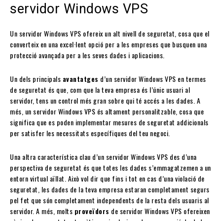
servidor Windows VPS
Un servidor Windows VPS ofereix un alt nivell de seguretat, cosa que el
converteix en una excel·lent opció per a les empreses que busquen una
protecció avançada per a les seves dades i aplicacions.
Un dels principals
avantatges
d’un servidor Windows VPS en termes
de seguretat és que, com que la teva empresa és l’únic usuari al
servidor, tens un control més gran sobre qui té accés a les dades. A
més, un servidor Windows VPS és altament personalitzable, cosa que
significa que es poden implementar mesures de seguretat addicionals
per satisfer les necessitats específiques del teu negoci.
Una altra característica clau d’un servidor Windows VPS des d’una
perspectiva de seguretat és que totes les dades s’emmagatzemen a un
entorn virtual aïllat. Això vol dir que fins i tot en cas d’una violació de
seguretat, les dades de la teva empresa estaran completament segurs
pel fet que són completament independents de la resta dels usuaris al
servidor. A més, molts
proveïdors
de servidor Windows VPS ofereixen