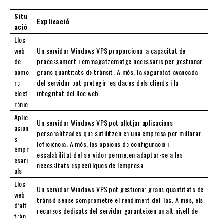
Situ
Explicació
ació
Lloc
web
Un servidor Windows VPS proporciona la capacitat de
de
processament i emmagatzematge necessaris per gestionar
come
grans quantitats de trànsit. A més, la seguretat avançada
rç
del servidor pot protegir les dades dels clients i la
elect
integritat del lloc web.
rònic
Aplic
Un servidor Windows VPS pot allotjar aplicacions
acion
personalitzades que sutilitzen en una empresa per millorar
s
leficiència. A més, les opcions de configuració i
empr
escalabilitat del servidor permeten adaptar-se a les
esari
necessitats específiques de lempresa.
als
Lloc
Un servidor Windows VPS pot gestionar grans quantitats de
web
trànsit sense comprometre el rendiment del lloc. A més, els
d’alt
recursos dedicats del servidor garanteixen un alt nivell de
tràn