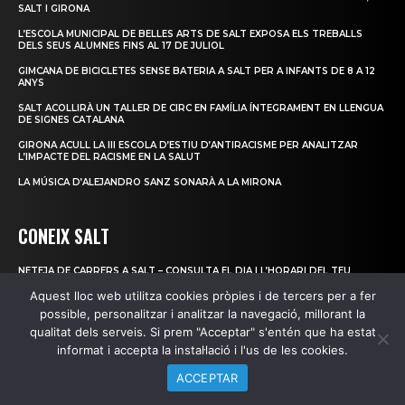
SALT I GIRONA
L’ESCOLA MUNICIPAL DE BELLES ARTS DE SALT EXPOSA ELS TREBALLS
DELS SEUS ALUMNES FINS AL 17 DE JULIOL
GIMCANA DE BICICLETES SENSE BATERIA A SALT PER A INFANTS DE 8 A 12
ANYS
SALT ACOLLIRÀ UN TALLER DE CIRC EN FAMÍLIA ÍNTEGRAMENT EN LLENGUA
DE SIGNES CATALANA
GIRONA ACULL LA III ESCOLA D’ESTIU D’ANTIRACISME PER ANALITZAR
L’IMPACTE DEL RACISME EN LA SALUT
LA MÚSICA D’ALEJANDRO SANZ SONARÀ A LA MIRONA
CONEIX SALT
NETEJA DE CARRERS A SALT – CONSULTA EL DIA I L’HORARI DEL TEU
CARRER I EVITA MULTES
Aquest lloc web utilitza cookies pròpies i de tercers per a fer
EL CAMÍ DEL TER PETIT
possible, personalitzar i analitzar la navegació, millorant la
qualitat dels serveis. Si prem "Acceptar" s'entén que ha estat
TORTUGUES D’ESTANY ALLIBERADES AL TRAM MITJÀ-BAIX DEL TER
informat i accepta la instal·lació i l'us de les cookies.
NOVA ESPÈCIE INVASORA, EL BERNAT MARBREJAT
ACCEPTAR
CAMPS DE ROSELLES DE SALT-GIRONA