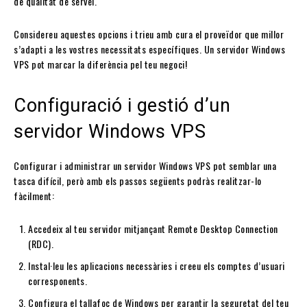
de qualitat de servei.
Considereu aquestes opcions i trieu amb cura el proveïdor que millor
s’adapti a les vostres necessitats específiques. Un servidor Windows
VPS pot marcar la diferència pel teu negoci!
Configuració i gestió d’un
servidor Windows VPS
Configurar i administrar un servidor Windows VPS pot semblar una
tasca difícil, però amb els passos següents podràs realitzar-lo
fàcilment:
Accedeix al teu servidor mitjançant Remote Desktop Connection
(RDC).
Instal·leu les aplicacions necessàries i creeu els comptes d’usuari
corresponents.
Configura el tallafoc de Windows per garantir la seguretat del teu