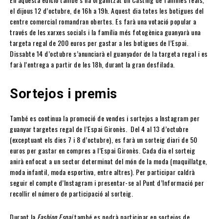
el dijous 12 d’octubre, de 16h a 19h. Aquest dia totes les botigues del
centre comercial romandran obertes. Es farà una votació popular a
través de les xarxes socials i la família més fotogènica guanyarà una
targeta regal de 200 euros per gastar a les botigues de l’Espai.
Dissabte 14 d’octubre s’anunciarà el guanyador de la targeta regal i es
farà l’entrega a partir de les 18h, durant la gran desfilada.
Sortejos i premis
També es continua la promoció de vendes i sortejos a Instagram per
guanyar targetes regal de l’Espai Gironès. Del 4 al 13 d’octubre
(exceptuant els dies 7 i 8 d’octubre), es farà un sorteig diari de 50
euros per gastar en compres a l’Espai Gironès. Cada dia el sorteig
anirà enfocat a un sector determinat del món de la moda (maquillatge,
moda infantil, moda esportiva, entre altres). Per participar caldrà
seguir el compte d’Instagram i presentar-se al Punt d’Informació per
recollir el número de participació al sorteig.
Durant la
Fashion Espai
també es podrà participar en sortejos de