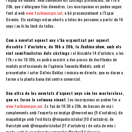
20h, que s’allarguen fins divendres. Les inscripcions es poden seguir
fent al web
www.fashionespai.cat
, o bé presencialment a l’Espai
Gironès. Els càstings estan oberts a totes les persones a partir de 16
anys i no hi ha límit de talles.
Com a novetat aquest any s’ha organitzat per aquest
dissabte 7 d’octubre, de 18h a 20h, la
Fashion show
, amb els
vint semifinalistes dels càstings
i el dissabte 14 d’octubre, a les
17h i a les 18:30h, es podrà assistir a dos passis de desfilades de
models professionals de l’agència Towanda Models, amb el
presentador i actor Dafnis Balduz i música en directe, que es duran a
terme a la planta baixa del centre comercial.
Una altra de les novetats d’aquest anys són les masterclass,
que es faran la setmana vinent
. Les inscripcions es poden fer a
www.fashionespai.cat
. Es fan de 18:30 a 20h, de bosses de mà i
complements amb l’experta en imatge @mercetaus (9 d’octubre); de
maquillatge amb l’estilista @miquelcristobal (10 d’octubre); de
Hairstyle amb @miquelcristobal (11 d’octubre) i de cata de vins i
moda, amb la guardonada sommelier Meritxell Falgueras