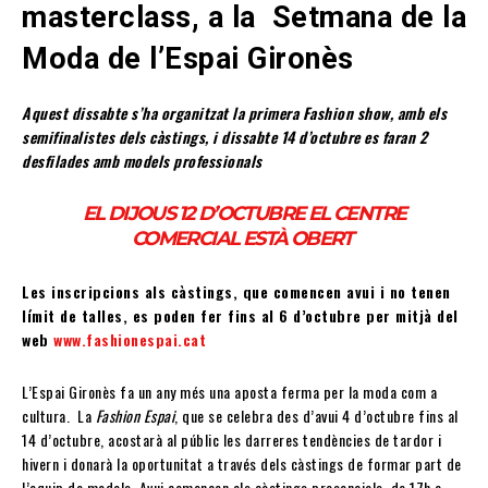
masterclass, a la Setmana de la
Moda de l’Espai Gironès
Aquest dissabte s’ha organitzat la primera Fashion show, amb els
semifinalistes dels càstings, i dissabte 14 d’octubre es faran 2
desfilades amb models professionals
EL DIJOUS 12 D’OCTUBRE EL CENTRE
COMERCIAL ESTÀ OBERT
Les inscripcions als càstings, que comencen avui i no tenen
límit de talles, es poden fer fins al 6 d’octubre per mitjà del
web
www.fashionespai.cat
L’Espai Gironès fa un any més una aposta ferma per la moda com a
cultura. La
Fashion Espai
, que se celebra des d’avui 4 d’octubre fins al
14 d’octubre, acostarà al públic les darreres tendències de tardor i
hivern i donarà la oportunitat a través dels càstings de formar part de
l’equip de models. Avui comencen els càstings presencials, de 17h a