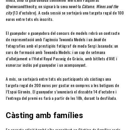
@winesandthecity, on signarà la seva novel·la
Cátame. Wines and the
city
(13 d’octubre). A cada sessió se sortejarà una targeta regal de 100
euros entre tots els inscrits.
El guanyador o guanyadora del concurs de models rebrà un contracte
de representació amb l’agència Towanda Models i un
book
de
fotografies amb el prestigiós fotògraf de moda Sergi Jasanada; un
curs de formació amb Towanda Models; i un cap de setmana
d’allotjament a l’Hotel Royal Passeig de Gràcia, amb bitllets d’AVE i
esmorzar inclòs pel guanyador i un acompanyant.
A més, se sortejarà entre tots els participants als càstings una
targeta regal de 200 euros per gastar en compres a les botigues de
l’Espai Gironès. El guanyador s’anunciarà el dissabte 14 d’octubre i
l’entrega del premi es farà a partir de les 18h, durant la desfilada.
Càsting amb famílies
En aquesta edició també s’ha organitzat un Càsting de famílies reals,