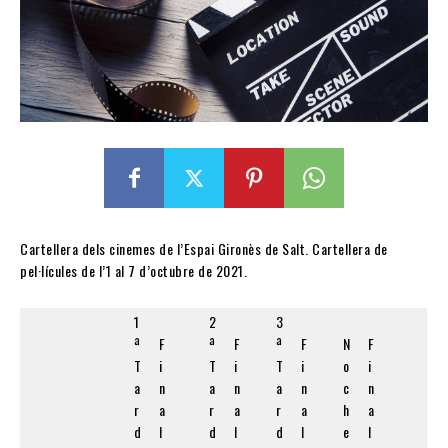
Cartellera dels cinemes de l’Espai Gironès de Salt. Cartellera de
pel·lícules de l’1 al 7 d’octubre de 2021.
1
2
3
ª
F
ª
F
ª
F
N
F
T
i
T
i
T
i
o
i
a
n
a
n
a
n
c
n
r
a
r
a
r
a
h
a
d
l
d
l
d
l
e
l