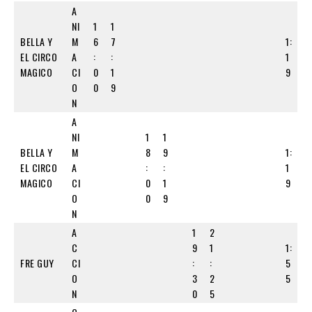
A
NI
1
1
BELLA Y
M
6
7
1:
EL CIRCO
A
:
:
1
MAGICO
CI
0
1
9
O
0
9
N
A
NI
1
1
BELLA Y
M
8
9
1:
EL CIRCO
A
:
:
1
MAGICO
CI
0
1
9
O
0
9
N
A
1
2
C
9
1
1:
FRE GUY
CI
:
:
5
O
3
2
5
N
0
5