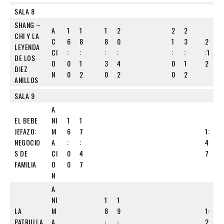
SALA 8
SHANG –
A
1
1
1
2
2
2
CHI Y LA
C
6
8
8
0
1
3
2
LEYENDA
CI
:
:
:
:
:
:
:1
DE LOS
O
0
1
3
4
0
1
2
DIEZ
N
0
2
0
2
0
2
ANILLOS
SALA 9
A
EL BEBE
NI
1
1
JEFAZO:
M
6
7
1:
NEGOCIO
A
:
:
4
S DE
CI
0
4
7
FAMILIA
O
0
7
N
A
NI
1
1
LA
M
8
9
1:
PATRULLA
A
:
:
2