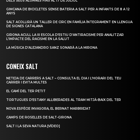
DELS SEUS ALUMNES FINS AL 17 DE JULIOL
GIMCANA DE BICICLETES SENSE BATERIA A SALT PER A INFANTS DE 8 A 12
ANYS
SALT ACOLLIRÀ UN TALLER DE CIRC EN FAMÍLIA ÍNTEGRAMENT EN LLENGUA
DE SIGNES CATALANA
GIRONA ACULL LA III ESCOLA D’ESTIU D’ANTIRACISME PER ANALITZAR
L’IMPACTE DEL RACISME EN LA SALUT
LA MÚSICA D’ALEJANDRO SANZ SONARÀ A LA MIRONA
CONEIX SALT
NETEJA DE CARRERS A SALT – CONSULTA EL DIA I L’HORARI DEL TEU
CARRER I EVITA MULTES
EL CAMÍ DEL TER PETIT
TORTUGUES D’ESTANY ALLIBERADES AL TRAM MITJÀ-BAIX DEL TER
NOVA ESPÈCIE INVASORA, EL BERNAT MARBREJAT
CAMPS DE ROSELLES DE SALT-GIRONA
SALT I LA SEVA NATURA [VÍDEO]