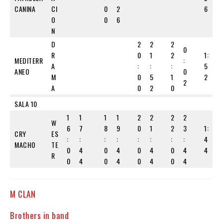
CANINA
CI
0
2
6
O
0
6
N
D
2
2
2
0
R
0
1
2
1:
MEDITERR
:
A
:
:
:
5
ANEO
0
M
0
5
1
2
2
A
0
2
0
SALA 10
1
1
1
1
2
2
2
2
W
6
7
8
9
0
1
2
3
1:
CRY
ES
:
:
:
:
:
:
:
:
4
MACHO
TE
0
4
0
4
0
4
0
4
4
R
0
4
0
4
0
4
0
4
M CLAN
Brothers in band