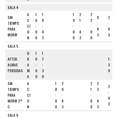
SALA 4
A
1
1
1
2
2
SIN
0
2
C
6
8
9
1
2
TIEMPO
:
:
CI
:
:
:
:
:
PARA
4
4
O
0
4
0
4
0
MORIR
3
3
N
0
3
0
3
0
SALA 5
D
1
1
AFTER.
R
6
7
1:
ALMAS
A
:
:
3
PERDIDAS
M
0
3
9
A
0
9
SIN
A
1
2
2
2
2
TIEMPO
C
8
0
1
3
:
PARA
CI
:
:
:
:
4
MORIR 2ª
O
0
4
0
4
3
C
N
0
3
0
3
SALA 6