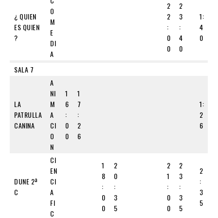
C
2
2
O
¿ QUIEN
2
3
1:
M
ES QUIEN
:
:
4
E
?
0
4
0
DI
0
0
A
SALA 7
A
NI
1
1
LA
M
6
7
1:
PATRULLA
A
:
:
2
CANINA
CI
0
2
6
O
0
6
N
CI
1
2
2
2
EN
2
8
0
1
3
DUNE 2ª
CI
:
:
:
:
:
C
A
3
0
3
0
3
FI
5
0
5
0
5
C