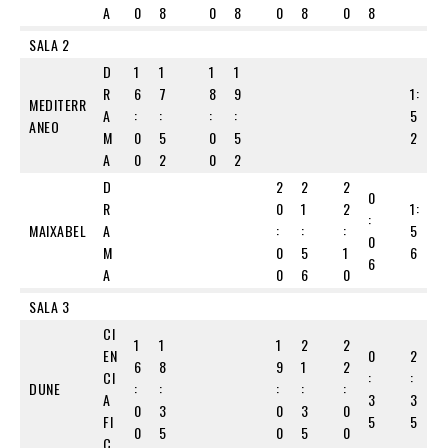
A
0
8
0
8
0
8
0
8
SALA 2
D
1
1
1
1
R
6
7
8
9
1:
MEDITERR
A
:
:
:
:
5
ANEO
M
0
5
0
5
2
A
0
2
0
2
D
2
2
2
0
R
0
1
2
1:
:
MAIXABEL
A
:
:
:
5
0
M
0
5
1
6
6
A
0
6
0
SALA 3
CI
1
1
1
2
2
EN
0
2
6
8
9
1
2
CI
:
:
DUNE
:
:
:
:
:
A
3
3
0
3
0
3
0
FI
5
5
0
5
0
5
0
C