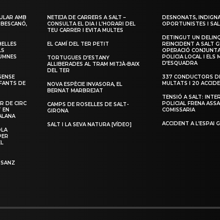
ULAR AMB
NETEJA DE CARRERS A SALT –
DESNONATS, INDIGNA
 BESCANÓ,
CONSULTA EL DIA I L’HORARI DEL
OPORTUNISTES I SAL
TEU CARRER I EVITA MULTES
DETINGUT UN DELIN
BELLES
EL CAMÍ DEL TER PETIT
REINCIDENT A SALT G
LS
OPERACIÓ CONJUNTA
LUMNES
POLICIA LOCAL I ELS
TORTUGUES D’ESTANY
D’ESQUADRA
ALLIBERADES AL TRAM MITJÀ-BAIX
DEL TER
SENSE
337 CONDUCTORS DE
NFANTS DE
MULTATS I 20 ACCID
NOVA ESPÈCIE INVASORA, EL
BERNAT MARBREJAT
TENSIÓ A SALT: INTE
R DE CIRC
POLICIAL FRENA ASSA
CAMPS DE ROSELLES DE SALT-
T EN
COMISSARIA
GIRONA
ALANA
ACCIDENT A L’ESPAI 
SALT I LA SEVA NATURA [VÍDEO]
OLA
PER
EL
 SANZ