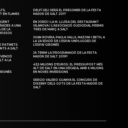
TS,
DELFÍ GELI SERÀ EL PREGONER DE LA FESTA
T EN FLAMES
MAJOR DE SALT 2017
QÜENT
EN JORDI I LA M. LLUÏSA DEL RESTAURANT
RÀCIES A UNA
VILANOVA I L’ASSOCIACIÓ OUDIODIAL PREMIS
 DE LA
TRES DE MARÇ A SALT
 MOSSOS
JOAN ROVIRA, PAULA VALLS, MAZONI I BETH, A
LA 2A EDICIÓ DE L’ESPAI UNPLUGGED DE
 PATINETS
L’ESPAI GIRONÈS
ENTS A SALT
JA TENIM LA PROGRAMACIÓ DE LA FESTA
RVENCIÓ
MAJOR DE SALT 2019!!
LT A LA
43,5 MILIONS D’EUROS: EL PRESSUPOST MÉS
ALT DE SALT EN UNA DÈCADA, AMB 6 MILIONS
GIRONÈS
EN NOVES INVERSIONS
SERGIO VALERO GUANYA EL CONCURS DE
DISSENY DELS GOTS DE LA FESTA MAJOR DE
SALT