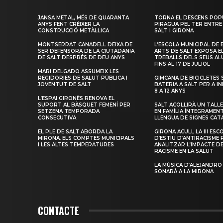
JANSA METAL, MÉS DE QUARANTA
TORNA EL DESCENS POP
ANYS FENT CRÉIXER LA
PIRAGUA PEL TER ENTRE
CONSTRUCCIÓ METÀL·LICA
SALT I GIRONA
MONTSERRAT CANADELL DEIXA DE
L’ESCOLA MUNICIPAL DE 
SER DEFENSORA DE LA CIUTADANIA
ARTS DE SALT EXPOSA E
DE SALT DESPRÉS DE DEU ANYS
TREBALLS DELS SEUS A
FINS AL 17 DE JULIOL
MARI DELGADO ASSUMEIX LES
REGIDORIES DE SALUT PÚBLICA I
GIMCANA DE BICICLETES 
JOVENTUT DE SALT
BATERIA A SALT PER A I
8 A 12 ANYS
L’ESPAI GIRONÈS RENOVA EL
SUPORT AL BÀSQUET FEMENÍ PER
SALT ACOLLIRÀ UN TALLE
SETZENA TEMPORADA
EN FAMÍLIA ÍNTEGRAMEN
CONSECUTIVA
LLENGUA DE SIGNES CAT
EL PLE DE SALT ABORDA LA
GIRONA ACULL LA III ESC
MIRONA, ELS COMPTES MUNICIPALS
D’ESTIU D’ANTIRACISME 
I LES ALTES TEMPERATURES
ANALITZAR L’IMPACTE D
RACISME EN LA SALUT
LA MÚSICA D’ALEJANDRO
SONARÀ A LA MIRONA
CONTACTE