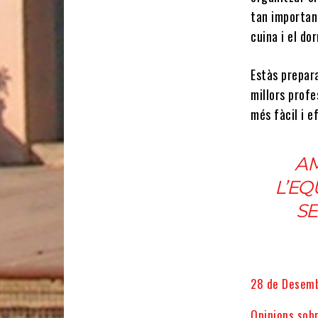
tan importan
cuina i el dor
Estàs prepar
millors prof
més fàcil i e
AM
L’EQ
SE
28 de Desembr
Opinions sob