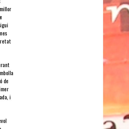
s
millor
e
igui
ines
uretat
urant
ombolla
ió de
rimer
ada, i
evol
a