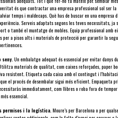
essionals adequats. Tot i que fer-ho tu mateix pot semblar mé
veritat és que contractar una empresa professional sol ser la 
talviar temps i maldecaps. Què has de buscar en una empresa d
periència. Serveis adaptats segons les teves necessitats, ja s
ort o també el muntatge de mobles. Equip professional amb e
 per a pisos alts i materials de protecció per garantir la seg
pertinences.
b seny
. Un embalatge adequat és essencial per evitar danys d
Utilitza materials de qualitat, com caixes reforçades, paper b
iva resistent. Etiqueta cada caixa amb el contingut i l’habitac
r que el procés de desembalar sigui més eficient. Empaqueta p
necessitaràs immediatament, com llibres o roba fora de tempor
 més essencial.
s permisos i la logística
. Moure’s per Barcelona o per quals
plicar reptes addicionals, com la falta d’espai per aparcar o l