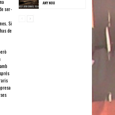
una
ANY NOU
de ser-
,
nes. Si
 has de
però
a
 amb
esprés
raris
mpresa
rses