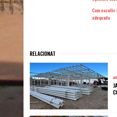
Com escollir 
adequada
RELACIONAT
A
J
C