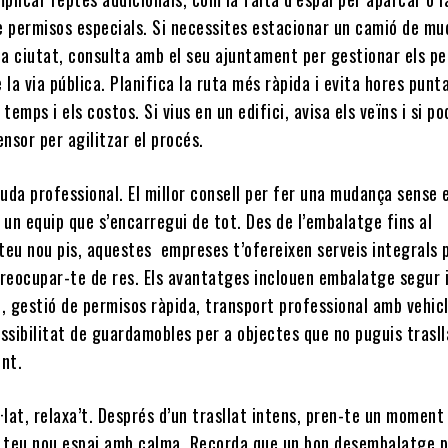
e permisos especials. Si necessites estacionar un camió de m
la ciutat, consulta amb el seu ajuntament per gestionar els p
 la via pública. Planifica la ruta més ràpida i evita hores punt
 temps i els costos. Si vius en un edifici, avisa els veïns i si po
ensor per agilitzar el procés.
juda professional. El millor consell per fer una mudança sense 
 un equip que s’encarregui de tot. Des de l’embalatge fins al
teu nou pis, aquestes empreses t’ofereixen serveis integrals 
preocupar-te de res. Els avantatges inclouen embalatge segur 
, gestió de permisos ràpida, transport professional amb vehic
ssibilitat de guardamobles per a objectes que no puguis trasl
nt.
·lat, relaxa’t. Després d’un trasllat intens, pren-te un moment
l teu nou espai amb calma. Recorda que un bon desembalatge p