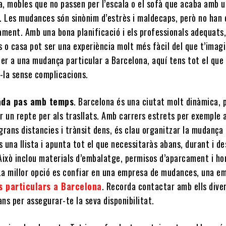
, mobles que no passen per l’escala o el sofà que acaba amb 
. Les mudances són sinònim d’estrès i maldecaps, però no han 
ament. Amb una bona planificació i els professionals adequats
s o casa pot ser una experiència molt més fàcil del que t’imagi
er a una mudança particular a Barcelona, aquí tens tot el que
r-la sense complicacions.
cada pas amb temps
. Barcelona és una ciutat molt dinàmica, 
 un repte per als trasllats. Amb carrers estrets per exemple 
 grans distancies i trànsit dens, és clau organitzar la mudança
s una llista i apunta tot el que necessitaràs abans, durant i d
 Això inclou materials d’embalatge, permisos d’aparcament i ho
 La millor opció es confiar en una empresa de mudances, una e
 particulars a Barcelona
. Recorda contactar amb ells dive
ns per assegurar-te la seva disponibilitat.