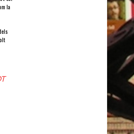
om la
dels
olt
OT