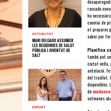
desapareguda
rascada nova
ho necessàri
canviar de pi
et prepares p
ACTUALITAT
saber per fe
MARI DELGADO ASSUMEIX
LES REGIDORIES DE SALUT
Planifica 
PÚBLICA I JOVENTUT DE
SALT
també pot ser
ciutat vella,
antelació. Fe
del trasllat.
disponibles.
de
mudances
setmanes aba
ESPORT