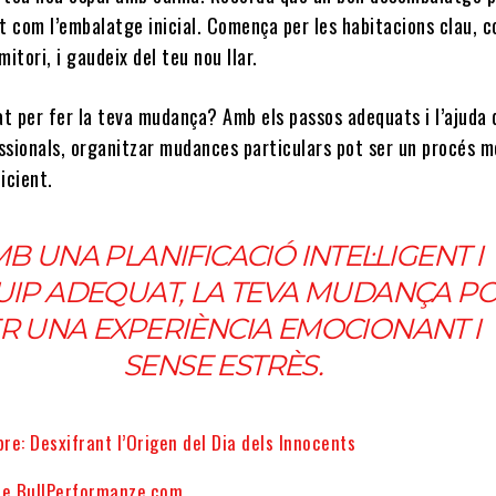
t com l’embalatge inicial. Comença per les habitacions clau, c
mitori, i gaudeix del teu nou llar.
at per fer la teva mudança? Amb els passos adequats i l’ajuda 
essionals, organitzar mudances particulars pot ser un procés m
ficient.
B UNA PLANIFICACIÓ INTEL·LIGENT I
UIP ADEQUAT, LA TEVA MUDANÇA P
R UNA EXPERIÈNCIA EMOCIONANT I
SENSE ESTRÈS.
e: Desxifrant l’Origen del Dia dels Innocents
re BullPerformanze.com