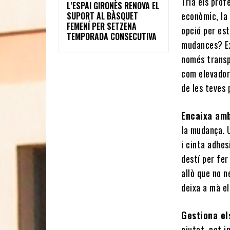
Tria els prof
L’ESPAI GIRONÈS RENOVA EL
econòmic, la 
SUPORT AL BÀSQUET
FEMENÍ PER SETZENA
opció per es
TEMPORADA CONSECUTIVA
mudances? Ex
només transp
com elevadors
de les teves 
Encaixa am
la mudança. 
i cinta adhes
destí per fe
allò que no 
deixa a mà el
Gestiona el
ciutat pot im