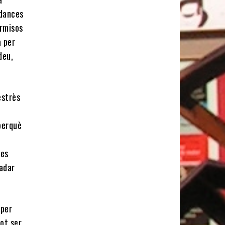
udances
ermisos
a per
deu,
estrès
perquè
i
les
ladar
 per
ot ser