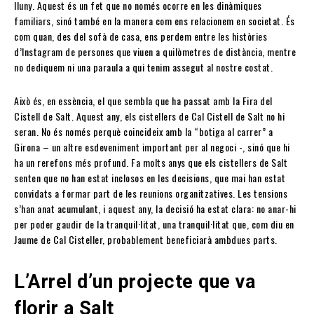
lluny. Aquest és un fet que no només ocorre en les dinàmiques
familiars, sinó també en la manera com ens relacionem en societat. És
com quan, des del sofà de casa, ens perdem entre les històries
d’Instagram de persones que viuen a quilòmetres de distància, mentre
no dediquem ni una paraula a qui tenim assegut al nostre costat.
Això és, en essència, el que sembla que ha passat amb la Fira del
Cistell de Salt. Aquest any, els cistellers de Cal Cistell de Salt no hi
seran. No és només perquè coincideix amb la “botiga al carrer” a
Girona – un altre esdeveniment important per al negoci -, sinó que hi
ha un rerefons més profund. Fa molts anys que els cistellers de Salt
senten que no han estat inclosos en les decisions, que mai han estat
convidats a formar part de les reunions organitzatives. Les tensions
s’han anat acumulant, i aquest any, la decisió ha estat clara: no anar-hi
per poder gaudir de la tranquil·litat, una tranquil·litat que, com diu en
Jaume de Cal Cisteller, probablement beneficiarà ambdues parts.
L’Arrel d’un projecte que va
florir a Salt