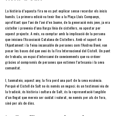
La història d’aquesta fira no es pot explicar sense recordar els inicis
humils. La primera edició va tenir lloc a la Plaça Lluís Companys,
aprofitant que l’avi de l’avi d’en Jaume, de la generació més jove, ja era
cisteller i provenia d’una llarga línia de cistellers, va apostar per
aquest projecte. A més, va comptar amb la implicació de la persona
que iniciava l’Associació Catalana de Cistellers. Amb el suport de
l’Ajuntament i la feina incansable de persones com l’Andreu Bové, van
posar les bases del que avui és la Fira Internacional del Cistell. Un punt
de trobada, un espai d’intercanvi de coneixements que va créixer
gràcies al compromís de persones que estimen l’artesania i la seva
comunitat.
I, tanmateix, aquest any, la fira perd una part de la seva essència.
Perquè el Cistell de Salt no és només un negoci; és un testimoni viu de
la tradició, és història i cultura de Salt, és la representació tangible
d’un llegat que mereix ser cuidat i valorat, no només per als de fora,
sinó per als de dins.