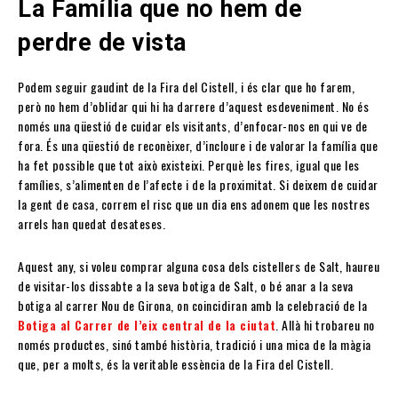
La Família que no hem de
perdre de vista
Podem seguir gaudint de la Fira del Cistell, i és clar que ho farem,
però no hem d’oblidar qui hi ha darrere d’aquest esdeveniment. No és
només una qüestió de cuidar els visitants, d’enfocar-nos en qui ve de
fora. És una qüestió de reconèixer, d’incloure i de valorar la família que
ha fet possible que tot això existeixi. Perquè les fires, igual que les
famílies, s’alimenten de l’afecte i de la proximitat. Si deixem de cuidar
la gent de casa, correm el risc que un dia ens adonem que les nostres
arrels han quedat desateses.
Aquest any, si voleu comprar alguna cosa dels cistellers de Salt, haureu
de visitar-los dissabte a la seva botiga de Salt, o bé anar a la seva
botiga al carrer Nou de Girona, on coincidiran amb la celebració de la
Botiga al Carrer de l’eix central de la ciutat
. Allà hi trobareu no
només productes, sinó també història, tradició i una mica de la màgia
que, per a molts, és la veritable essència de la Fira del Cistell.