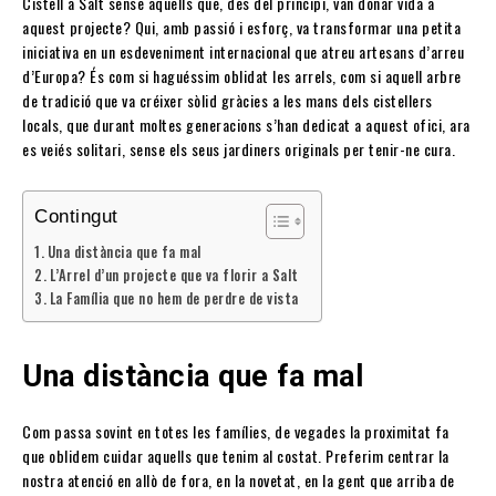
Cistell a Salt sense aquells que, des del principi, van donar vida a
aquest projecte? Qui, amb passió i esforç, va transformar una petita
iniciativa en un esdeveniment internacional que atreu artesans d’arreu
d’Europa? És com si haguéssim oblidat les arrels, com si aquell arbre
de tradició que va créixer sòlid gràcies a les mans dels cistellers
locals, que durant moltes generacions s’han dedicat a aquest ofici, ara
es veiés solitari, sense els seus jardiners originals per tenir-ne cura.
Contingut
Una distància que fa mal
L’Arrel d’un projecte que va florir a Salt
La Família que no hem de perdre de vista
Una distància que fa mal
Com passa sovint en totes les famílies, de vegades la proximitat fa
que oblidem cuidar aquells que tenim al costat. Preferim centrar la
nostra atenció en allò de fora, en la novetat, en la gent que arriba de