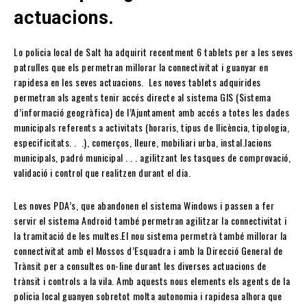
actuacions.
Lo policia local de Salt ha adquirit recentment 6 tablets per a les seves
patrulles que els permetran millorar la connectivitat i guanyar en
rapidesa en les seves actuacions. Les noves tablets adquirides
permetran als agents tenir accés directe al sistema GIS (Sistema
d’informació geogràfica) de l’Ajuntament amb accés a totes les dades
municipals referents a activitats (horaris, tipus de llicència, tipologia,
especificitats. . .), comerços, lleure, mobiliari urba, instal.lacions
municipals, padró municipal . . . agilitzant les tasques de comprovació,
validació i control que realitzen durant el dia.
Les noves PDA’s, que abandonen el sistema Windows i passen a fer
servir el sistema Android també permetran
agilitzar la connectivitat i
la tramitació de les multes.El nou sistema permetrà també millorar la
connectivitat amb el Mossos d’Esquadra i amb la Direcció General de
Trànsit per a consultes on-line durant les diverses actuacions de
trànsit i controls a la vila. Amb aquests nous elements els agents de la
policia local guanyen sobretot molta autonomia i rapidesa alhora que