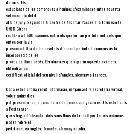
de curs. Els
estudiants de les comarques gironines s’examinaran entre aquesta
setmana i la del 4
al 8 de juny. Seguint la filosofia de facilitar l’accés a la formació la
UNED Girona
realitzarà 1.500 exàmens entre els que ho fan per Internet i els que
opten per la via
presencial. Una de les novetats d’aquest període d’exàmens és la
incorporació de les
proves de lliure accés. Els alumnes que superin aquests exàmens
obtindran un
certificat oficial del seu nivell d’anglès, alemany o francès.
Cada estudiant ha rebut informació, mitjançant la secretaria virtual,
sobre quins dies
pot presentar-se, a quina hora i de quines assignatures. Els estudiants
a l’estranger
que s’hagin d’absentar dels seus llocs de treball per fer els exàmens
poden rebre el
justificant en anglès, francès, alemany o italià.