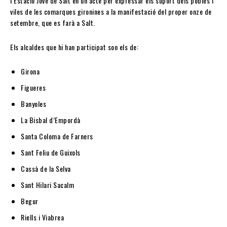
l’Estació Jove de Salt en un acte per expressar els suport dels pobles i
viles de les comarques gironines a la manifestació del proper onze de
setembre, que es farà a Salt.
Els alcaldes que hi han participat son els de:
Girona
Figueres
Banyoles
La Bisbal d’Empordà
Santa Coloma de Farners
Sant Feliu de Guixols
Cassà de la Selva
Sant Hilari Sacalm
Begur
Riells i Viabrea