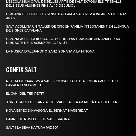
L’ESCOLA MUNICIPAL DE BELLES ARTS DE SALT EXPOSA ELS TREBALLS
DELS SEUS ALUMNES FINS AL 17 DE JULIOL
GIMCANA DE BICICLETES SENSE BATERIA A SALT PER A INFANTS DE 8 A 12
ANYS
SALT ACOLLIRÀ UN TALLER DE CIRC EN FAMÍLIA ÍNTEGRAMENT EN LLENGUA
DE SIGNES CATALANA
GIRONA ACULL LA III ESCOLA D’ESTIU D’ANTIRACISME PER ANALITZAR
L’IMPACTE DEL RACISME EN LA SALUT
LA MÚSICA D’ALEJANDRO SANZ SONARÀ A LA MIRONA
CONEIX SALT
NETEJA DE CARRERS A SALT – CONSULTA EL DIA I L’HORARI DEL TEU
CARRER I EVITA MULTES
EL CAMÍ DEL TER PETIT
TORTUGUES D’ESTANY ALLIBERADES AL TRAM MITJÀ-BAIX DEL TER
NOVA ESPÈCIE INVASORA, EL BERNAT MARBREJAT
CAMPS DE ROSELLES DE SALT-GIRONA
SALT I LA SEVA NATURA [VÍDEO]