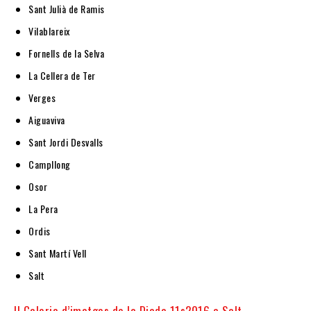
Sant Julià de Ramis
Vilablareix
Fornells de la Selva
La Cellera de Ter
Verges
Aiguaviva
Sant Jordi Desvalls
Campllong
Osor
La Pera
Ordis
Sant Martí Vell
Salt
II Galeria d’imatges de la Diada 11s2016 a Salt