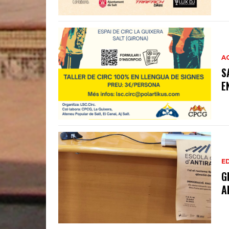
A
S
E
E
G
A