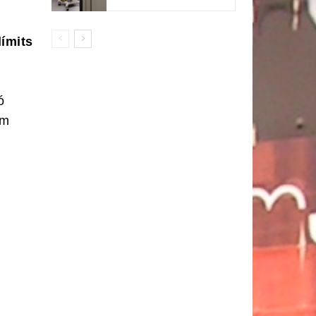
límits
ó
om