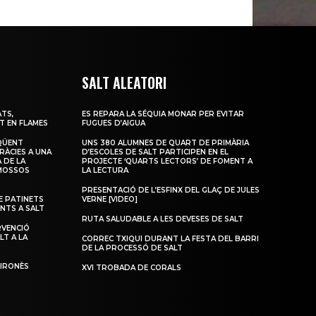
SALT ALEATORI
TS,
ES REPARA LA SÉQUIA MONAR PER EVITAR
T EN FLAMES
FUGUES D’AIGUA
QÜENT
UNS 380 ALUMNES DE QUART DE PRIMÀRIA
RÀCIES A UNA
D’ESCOLES DE SALT PARTICIPEN EN EL
 DE LA
PROJECTE ‘QUARTS LECTORS’ DE FOMENT A
 MOSSOS
LA LECTURA
PRESENTACIÓ DE L’ESFINX DEL GLAÇ DE JULES
 PATINETS
VERNE [VIDEO]
ENTS A SALT
RUTA SALUDABLE A LES DEVESES DE SALT
RVENCIÓ
LT A LA
CORREC TXIQUI DURANT LA FESTA DEL BARRI
DE LA PROCESSÓ DE SALT
GIRONÈS
XVI TROBADA DE CORALS