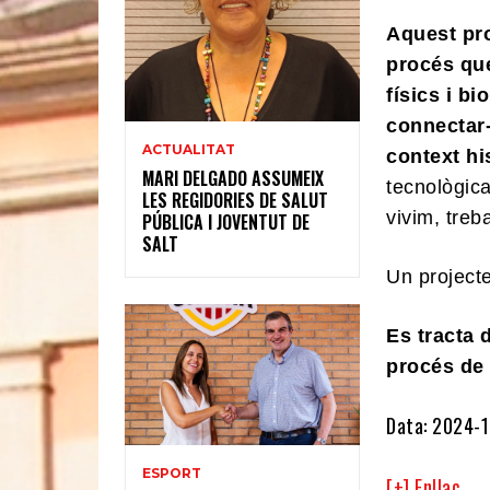
Aquest pro
procés que
físics i bi
connectar-
ACTUALITAT
context his
MARI DELGADO ASSUMEIX
tecnològic
LES REGIDORIES DE SALUT
vivim, treb
PÚBLICA I JOVENTUT DE
SALT
Un project
Es tracta 
procés de 
Data: 2024-1
ESPORT
[+] Enllaç