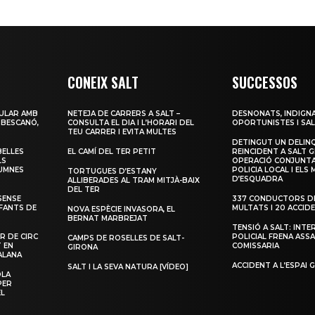
CONEIX SALT
SUCCESSOS
ULAR AMB
NETEJA DE CARRERS A SALT –
DESNONATS, INDIGNA
 BESCANÓ,
CONSULTA EL DIA I L’HORARI DEL
OPORTUNISTES I SAL
TEU CARRER I EVITA MULTES
DETINGUT UN DELIN
BELLES
EL CAMÍ DEL TER PETIT
REINCIDENT A SALT G
LS
OPERACIÓ CONJUNTA
LUMNES
POLICIA LOCAL I ELS
TORTUGUES D’ESTANY
D’ESQUADRA
ALLIBERADES AL TRAM MITJÀ-BAIX
DEL TER
SENSE
337 CONDUCTORS DE
NFANTS DE
MULTATS I 20 ACCID
NOVA ESPÈCIE INVASORA, EL
BERNAT MARBREJAT
TENSIÓ A SALT: INTE
R DE CIRC
POLICIAL FRENA ASSA
CAMPS DE ROSELLES DE SALT-
T EN
COMISSARIA
GIRONA
ALANA
ACCIDENT A L’ESPAI 
SALT I LA SEVA NATURA [VÍDEO]
OLA
PER
EL