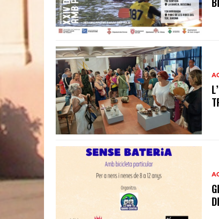
B
A
L
T
A
G
D