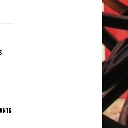
S
FANTS