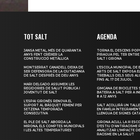
TOT SALT
AGENDA
JANSA METAL, MÉS DE QUARANTA
TORNA EL DESCENS POP
ANYS FENT CRÉIXER LA
PIRAGUA PEL TER ENTRE
CONSTRUCCIÓ METÀL·LICA
SALT I GIRONA
MONTSERRAT CANADELL DEIXA DE
L’ESCOLA MUNICIPAL DE 
SER DEFENSORA DE LA CIUTADANIA
ARTS DE SALT EXPOSA E
DE SALT DESPRÉS DE DEU ANYS
TREBALLS DELS SEUS A
FINS AL 17 DE JULIOL
MARI DELGADO ASSUMEIX LES
REGIDORIES DE SALUT PÚBLICA I
GIMCANA DE BICICLETES 
JOVENTUT DE SALT
BATERIA A SALT PER A I
8 A 12 ANYS
L’ESPAI GIRONÈS RENOVA EL
SUPORT AL BÀSQUET FEMENÍ PER
SALT ACOLLIRÀ UN TALLE
SETZENA TEMPORADA
EN FAMÍLIA ÍNTEGRAMEN
CONSECUTIVA
LLENGUA DE SIGNES CAT
EL PLE DE SALT ABORDA LA
GIRONA ACULL LA III ESC
MIRONA, ELS COMPTES MUNICIPALS
D’ESTIU D’ANTIRACISME 
I LES ALTES TEMPERATURES
ANALITZAR L’IMPACTE D
RACISME EN LA SALUT