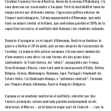
l’arxiduc Francesc Ferran d’Àustria, hereu de la corona d’Habsburg, i la
seva dona van ser assassinats a Sarajevo. Però la inestabilitat venia de
temps enrere per diferents motius: l’agressiva política exterior de
l’imperi austrohongarès, l’afany expansionista d’Alemanya, que volia
tenir un imperi similar al britànic, que controlava gairebé el 20% de la
superfície terrestre; el conflicte dels Balcans i les rivalitats colonials.
Després d’assegurar-se el suport d’Alemanya, Àustria va declarar la
guerra a Sèrbia el 28 de juliol, just un mes després de l’assassinat de
l’arxiduc. La majoria dels països europeus s’hi van veure involucrats
d’una manera o una altra i es van formar els dos grans blocs
contendents: la Triple Entesa, els “aliats”, encapçalats per França,
Gran Bretanya i Rússia, i més tard amb la incorporació d’Itàlia, Sèrbia,
Bèlgica, Grècia, Montenegro, Romania, Japó, Portugal i finalment els
Estats Units; i la Quàdruple Aliança, o “potències centrals”, formada
per l’Imperi otomà, Alemanya, Àustria-Hongria i Bulgària.
Espanya es va mantenir neutral en el conflicte, sobretot per dos
factors principals: estava centrada gairebé exclusivament en els
interessos al Marroc – on hi havia la major part de l’exèrcit –, i per la