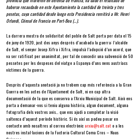
provincia que murieron en defensa de Francia, ha dado el resultado de
haberse recaudado en este Ayuntamiento la cantidad de treinta y tres
pesetas, cuya cantidad desde luego esta Presidencia remitirá a Mr. Henri
Orlandi, Cónsul de Francia en Port-Bou (…).
La darrera mostra de solidaritat del poble de Salt porta per data el 15
de juny de 1920, just dos anys després d’acabada la guerra: l’alcalde
de Salt, el senyor Josep Xifra i Xifra, impulsà l’adopció d’un acord, que
va ser ratificat per unanimitat, per tal de concedir una subvenció de 50
pessetes per les despeses del viatge a Espanya d’uns nens austríacs
víctimes de la guerra.
Desprès d’aquesta anotació ja no trobem cap més referència a la Gran
Guerra en les actes de l’Ajuntament de Salt, ni en cap altra
documentació de la que es conserva a l’Arxiu Municipal de Salt. Això ens
porta a demanar-vos si teniu alguna història, algun document, alguna
fotografia dels vostres avis… que ens ajudi a completar la visió
saltenca d’aquest període històric. Si és així us podeu posar en
contacte amb nosaltres al correu electrònic
arxiu@salt.cat
o a les
nostres instal·lacions de la Factoria Cultural Coma Cros – Naus