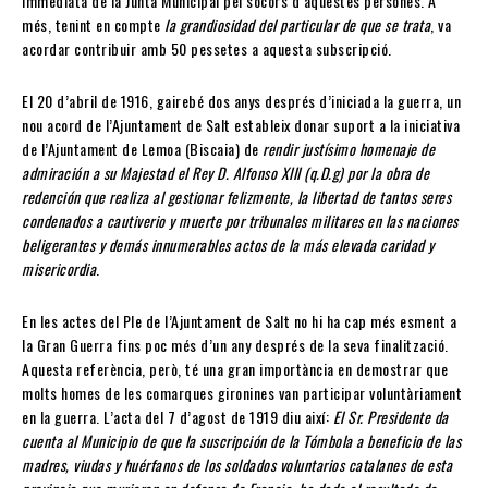
immediata de la Junta Municipal pel socors d’aquestes persones. A
més, tenint en compte
la grandiosidad del particular de que se trata
, va
acordar contribuir amb 50 pessetes a aquesta subscripció.
El 20 d’abril de 1916, gairebé dos anys després d’iniciada la guerra, un
nou acord de l’Ajuntament de Salt estableix donar suport a la iniciativa
de l’Ajuntament de Lemoa (Biscaia) de
rendir justísimo homena
j
e de
admiración a su Majestad el Rey D. Alfonso XIII (q.D.g) por la obra de
redención que realiza al gestionar felizmente, la libertad de tantos seres
condenados a cautiverio y muerte por tribunales militares en las naciones
beligerantes y demás innumerables actos de la más elevada caridad y
misericordia
.
En les actes del Ple de l’Ajuntament de Salt no hi ha cap més esment a
la Gran Guerra fins poc més d’un any després de la seva finalització.
Aquesta referència, però, té una gran importància en demostrar que
molts homes de les comarques gironines van participar voluntàriament
en la guerra. L’acta del 7 d’agost de 1919 diu així:
El Sr. Presidente da
cuenta al Municipio de que la suscripción de la Tómbola a beneficio de las
madres, viudas y huérfanos de los soldados voluntarios catalanes de esta