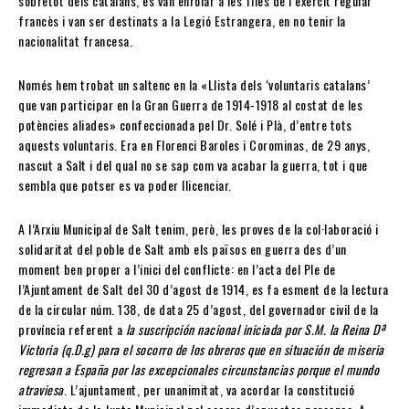
sobretot dels catalans, es van enrolar a les files de l’exèrcit regular
francès i van ser destinats a la Legió Estrangera, en no tenir la
nacionalitat francesa.
Només hem trobat un saltenc en la «Llista dels ‘voluntaris catalans’
que van participar en la Gran Guerra de 1914-1918 al costat de les
potències aliades» confeccionada pel Dr. Solé i Plà, d’entre tots
aquests voluntaris. Era en Florenci Baroles i Corominas, de 29 anys,
nascut a Salt i del qual no se sap com va acabar la guerra, tot i que
sembla que potser es va poder llicenciar.
A l’Arxiu Municipal de Salt tenim, però, les proves de la col·laboració i
solidaritat del poble de Salt amb els països en guerra des d’un
moment ben proper a l’inici del conflicte: en l’acta del Ple de
l’Ajuntament de Salt del 30 d’agost de 1914, es fa esment de la lectura
de la circular núm. 138, de data 25 d’agost, del governador civil de la
província referent a
la suscripción nacional iniciada por S.M. la Reina Dª
Victoria (q.D.g) para el socorro de los obreros que en situación de miseria
regresan a España por las excepcionales circunstancias porque el mundo
atraviesa
. L’ajuntament, per unanimitat, va acordar la constitució