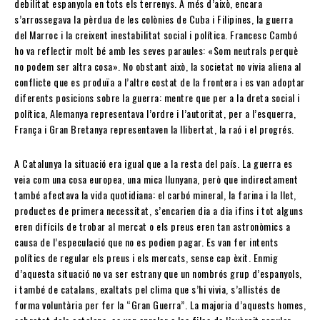
debilitat espanyola en tots els terrenys. A més d’això, encara
s’arrossegava la pèrdua de les colònies de Cuba i Filipines, la guerra
del Marroc i la creixent inestabilitat social i política. Francesc Cambó
ho va reflectir molt bé amb les seves paraules: «Som neutrals perquè
no podem ser altra cosa». No obstant això, la societat no vivia aliena al
conflicte que es produïa a l’altre costat de la frontera i es van adoptar
diferents posicions sobre la guerra: mentre que per a la dreta social i
política, Alemanya representava l’ordre i l’autoritat, per a l’esquerra,
França i Gran Bretanya representaven la llibertat, la raó i el progrés.
A Catalunya la situació era igual que a la resta del país. La guerra es
veia com una cosa europea, una mica llunyana, però que indirectament
també afectava la vida quotidiana: el carbó mineral, la farina i la llet,
productes de primera necessitat, s’encarien dia a dia ifins i tot alguns
eren difícils de trobar al mercat o els preus eren tan astronòmics a
causa de l’especulació que no es podien pagar. Es van fer intents
polítics de regular els preus i els mercats, sense cap èxit. Enmig
d’aquesta situació no va ser estrany que un nombrós grup d’espanyols,
i també de catalans, exaltats pel clima que s’hi vivia, s’allistés de
forma voluntària per fer la “Gran Guerra”. La majoria d’aquests homes,