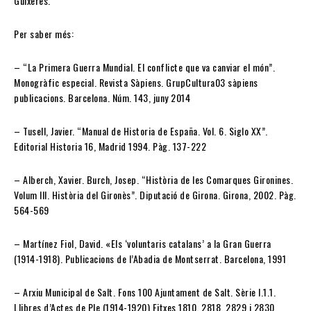
Guixeres.
Per saber més:
– “La Primera Guerra Mundial. El conflicte que va canviar el món”.
Monogràfic especial. Revista Sàpiens. GrupCultura03 sàpiens
publicacions. Barcelona. Núm. 143, juny 2014
– Tusell, Javier. “Manual de Historia de España. Vol. 6. Siglo XX”.
Editorial Historia 16, Madrid 1994. Pàg. 137-222
– Alberch, Xavier. Burch, Josep. “Història de les Comarques Gironines.
Volum III. Història del Gironès”. Diputació de Girona. Girona, 2002. Pàg.
564-569
– Martínez Fiol, David. «Els ‘voluntaris catalans’ a la Gran Guerra
(1914-1918). Publicacions de l’Abadia de Montserrat. Barcelona, 1991
– Arxiu Municipal de Salt. Fons 100 Ajuntament de Salt. Sèrie I.1.1.
Llibres d’Actes de Ple (1914-1920) Fitxes 1810, 2818, 2829 i 2830