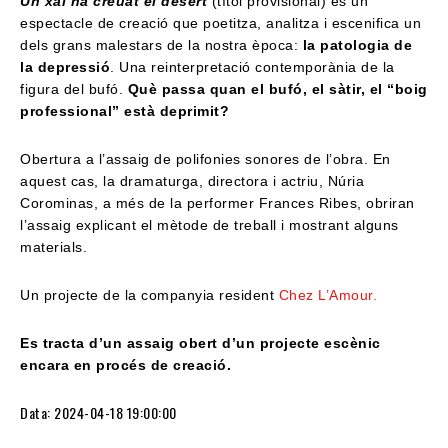
Un xai ha creuat el desert
(títol provisional) és un
espectacle de creació que poetitza, analitza i escenifica un
dels grans malestars de la nostra època:
la patologia de
la depressió
. Una reinterpretació contemporània de la
figura del bufó.
Què passa quan el bufó, el sàtir, el “boig
professional” està deprimit?
Obertura a l’assaig de polifonies sonores de l’obra. En
aquest cas, la dramaturga, directora i actriu, Núria
Corominas, a més de la performer Frances Ribes, obriran
l’assaig explicant el mètode de treball i mostrant alguns
materials.
Un projecte de la companyia resident
Chez L’Amour.
Es tracta d’un assaig obert d’un projecte escènic
encara en procés de creació.
Data: 2024-04-18 19:00:00