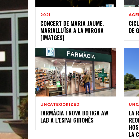
2021
AGE
CONCERT DE MARIA JAUME,
CIC
MARIALLUÏSA A LA MIRONA
DE 
[IMATGES]
UNCATEGORIZED
UNC
FARMÀCIA I NOVA BOTIGA AW
LA 
LAB A L’ESPAI GIRONÈS
REO
HOS
LA 