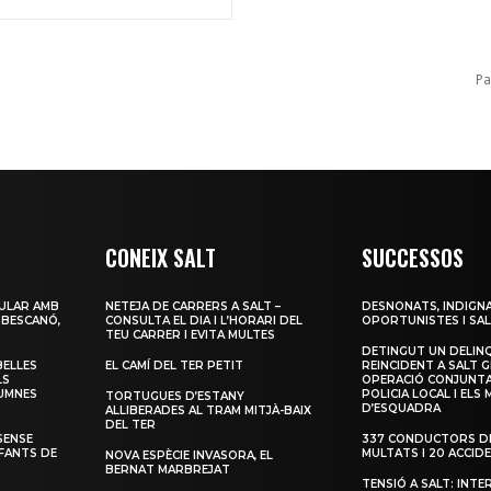
Pa
CONEIX SALT
SUCCESSOS
ULAR AMB
NETEJA DE CARRERS A SALT –
DESNONATS, INDIGNA
 BESCANÓ,
CONSULTA EL DIA I L’HORARI DEL
OPORTUNISTES I SAL
TEU CARRER I EVITA MULTES
DETINGUT UN DELIN
BELLES
EL CAMÍ DEL TER PETIT
REINCIDENT A SALT G
LS
OPERACIÓ CONJUNTA
LUMNES
POLICIA LOCAL I ELS
TORTUGUES D’ESTANY
D’ESQUADRA
ALLIBERADES AL TRAM MITJÀ-BAIX
DEL TER
SENSE
337 CONDUCTORS DE
NFANTS DE
MULTATS I 20 ACCID
NOVA ESPÈCIE INVASORA, EL
BERNAT MARBREJAT
TENSIÓ A SALT: INTE