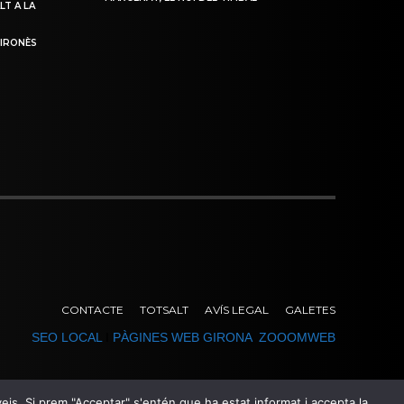
LT A LA
GIRONÈS
CONTACTE
TOTSALT
AVÍS LEGAL
GALETES
SEO LOCAL
I
PÀGINES WEB GIRONA
ZOOOMWEB
erveis. Si prem "Acceptar" s'entén que ha estat informat i accepta la