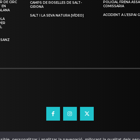
R DE CIRC
POLICIAL FRENA ASSA
CAMPS DE ROSELLES DE SALT-
T EN
COMISSARIA
GIRONA
ALANA
ACCIDENT A L’ESPAI 
SALT I LA SEVA NATURA [VÍDEO]
OLA
PER
EL
 SANZ
ible, personalitzar i analitzar la navegació, millorant la qualitat dels s