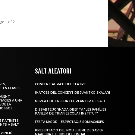
ge 1 of 2
SALT ALEATORI
TS,
CONCERT AL PATI DEL TEATRE
T EN FLAMES
IMATGES DEL CONCERT DE JUANTXO SKALARI
QÜENT
RÀCIES A UNA
MERCAT DE LA FLOR I EL PLANTER DE SALT
 DE LA
 MOSSOS
DISSABTE JORNADA OBERTA "LES FAMÍLIES
PARLEM DE TRIAR ESCOLA I INSTITUT"
 PATINETS
FESTA MAJOR – ESPECTACLE SOMIACAIXES
ENTS A SALT
PRESENTACIÓ DEL NOU LLIBRE DE XAVIER
RVENCIÓ
MARGENAT, EL NOI DEL TIMBAL