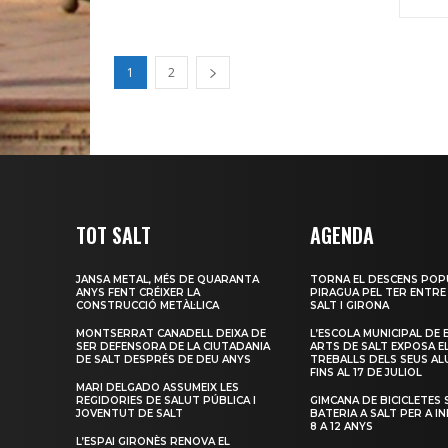
1
2
TOT SALT
AGENDA
JANSA METAL, MÉS DE QUARANTA
TORNA EL DESCENS POP
ANYS FENT CRÉIXER LA
PIRAGUA PEL TER ENTRE
CONSTRUCCIÓ METÀL·LICA
SALT I GIRONA
MONTSERRAT CANADELL DEIXA DE
L’ESCOLA MUNICIPAL DE 
SER DEFENSORA DE LA CIUTADANIA
ARTS DE SALT EXPOSA E
DE SALT DESPRÉS DE DEU ANYS
TREBALLS DELS SEUS A
FINS AL 17 DE JULIOL
MARI DELGADO ASSUMEIX LES
REGIDORIES DE SALUT PÚBLICA I
GIMCANA DE BICICLETES 
JOVENTUT DE SALT
BATERIA A SALT PER A I
8 A 12 ANYS
L’ESPAI GIRONÈS RENOVA EL