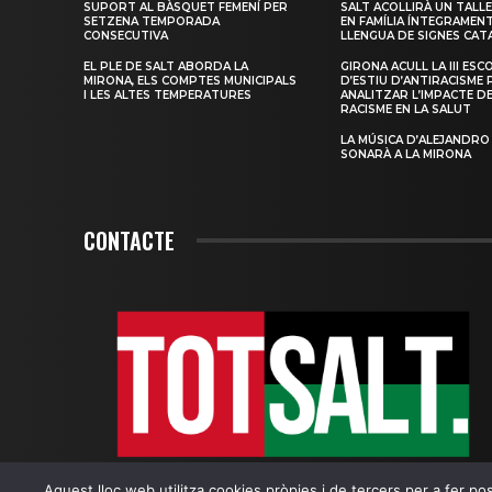
SUPORT AL BÀSQUET FEMENÍ PER
SALT ACOLLIRÀ UN TALLE
SETZENA TEMPORADA
EN FAMÍLIA ÍNTEGRAMEN
CONSECUTIVA
LLENGUA DE SIGNES CAT
EL PLE DE SALT ABORDA LA
GIRONA ACULL LA III ESC
MIRONA, ELS COMPTES MUNICIPALS
D’ESTIU D’ANTIRACISME 
I LES ALTES TEMPERATURES
ANALITZAR L’IMPACTE D
RACISME EN LA SALUT
LA MÚSICA D’ALEJANDRO
SONARÀ A LA MIRONA
CONTACTE
Aquest lloc web utilitza cookies pròpies i de tercers per a fer poss