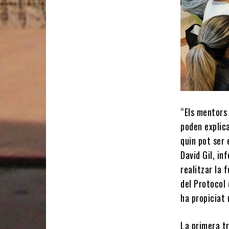
“Els mentors
poden explica
quin pot ser 
David Gil, in
realitzar la
del Protocol
ha propiciat
La primera t