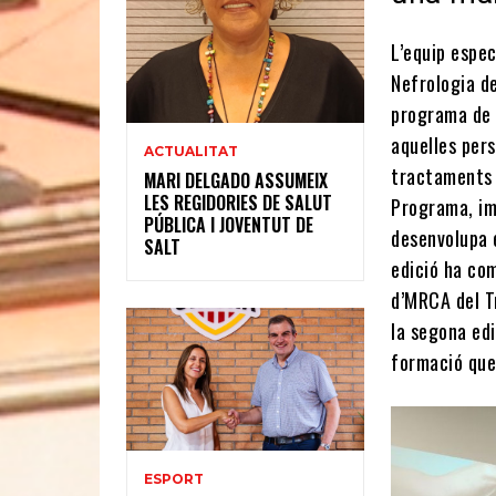
L’equip espec
Nefrologia de
programa de 
aquelles per
ACTUALITAT
tractaments c
MARI DELGADO ASSUMEIX
LES REGIDORIES DE SALUT
Programa, im
PÚBLICA I JOVENTUT DE
desenvolupa e
SALT
edició ha co
d’MRCA del T
la segona ed
formació que
ESPORT