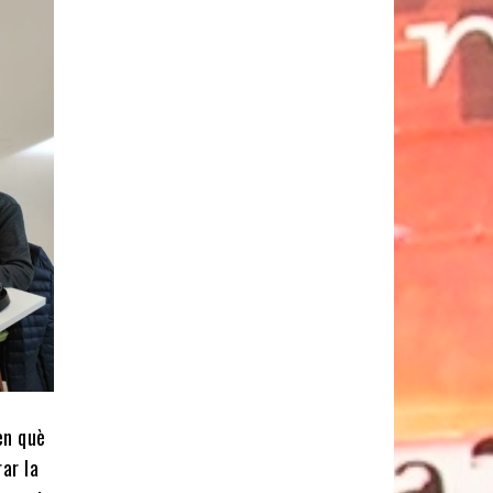
en què
ar la