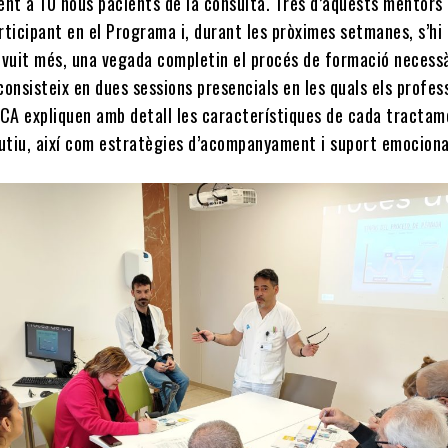
t a 10 nous pacients de la consulta. Tres d’aquests mentors
ticipant en el Programa i, durant les pròximes setmanes, s’hi
 vuit més, una vegada completin el procés de formació necessà
onsisteix en dues sessions presencials en les quals els profes
RCA expliquen amb detall les característiques de cada tracta
tutiu, així com estratègies d’acompanyament i suport emociona