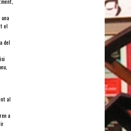
ntment,
n una
t el
a del
isi
neu,
ent al
ren a
ir