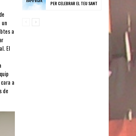
PER CELEBRAR EL TEU SANT
 de
n un
ubtes a
ar
l. El
a
quip
 cara a
s de