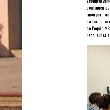
acompanyamen
continuen par
incorporaran
La formació c
de l’equip M
renal substi