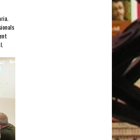
ria.
sionals
ment
l.