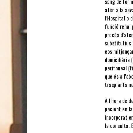
sang de form
atén a la sev
l’Hospital o 
funció renal
procés d’ate
substitutius 
cos mitjançan
domiciliària 
peritoneal (f
que és a l’ab
trasplantame
A l’hora de d
pacient en la
incorporat e
la consulta. 