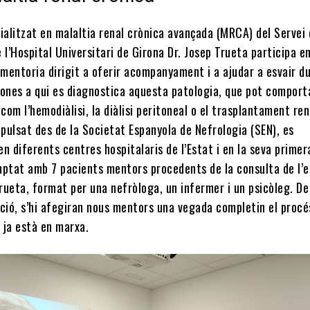
ialitzat en malaltia renal crònica avançada (MRCA) del Servei
 l’Hospital Universitari de Girona Dr. Josep Trueta participa e
mentoria dirigit a oferir acompanyament i a ajudar a esvair d
sones a qui es diagnostica aquesta patologia, que pot comport
om l’hemodiàlisi, la diàlisi peritoneal o el trasplantament rena
pulsat des de la Societat Espanyola de Nefrologia (SEN), es
n diferents centres hospitalaris de l’Estat i en la seva primer
mptat amb 7 pacients mentors procedents de la consulta de l’e
rueta, format per una nefròloga, un infermer i un psicòleg. De
ició, s’hi afegiran nous mentors una vegada completin el procé
 ja està en marxa.