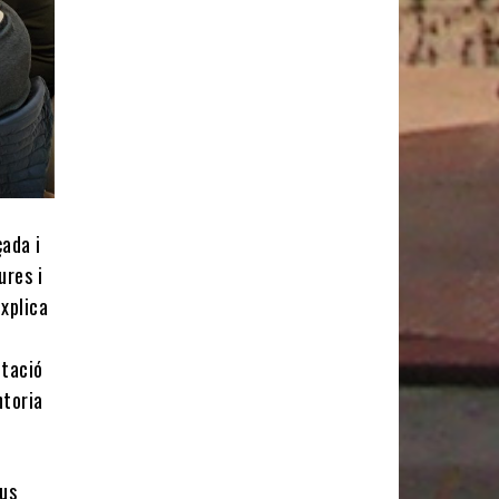
çada i
ures i
explica
ntació
ntoria
ous