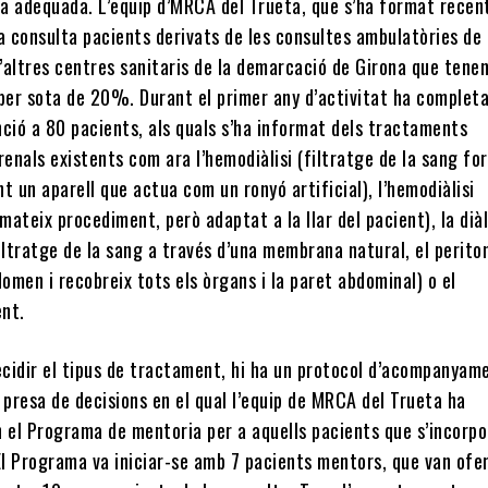
a adequada. L’equip d’MRCA del Trueta, que s’ha format rece
a consulta pacients derivats de les consultes ambulatòries de
d’altres centres sanitaris de la demarcació de Girona que tene
 per sota de 20%. Durant el primer any d’activitat ha completa
nció a 80 pacients, als quals s’ha informat dels tractaments
renals existents com ara l’hemodiàlisi (filtratge de la sang for
t un aparell que actua com un ronyó artificial), l’hemodiàlisi
(mateix procediment, però adaptat a la llar del pacient), la diàl
iltratge de la sang a través d’una membrana natural, el perito
domen i recobreix tots els òrgans i la paret abdominal) o el
nt.
ecidir el tipus de tractament, hi ha un protocol d’acompanyam
 presa de decisions en el qual l’equip de MRCA del Trueta ha
n el Programa de mentoria per a aquells pacients que s’incorpo
El Programa va iniciar-se amb 7 pacients mentors, que van ofer