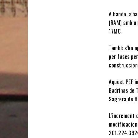
A banda, s’ha
(RAM) amb un
17M€.
També s’ha a
per fases per
construccions
Aquest PEF in
Badrinas de T
Sagrera de B
L’increment 
modificacions
201.224.392