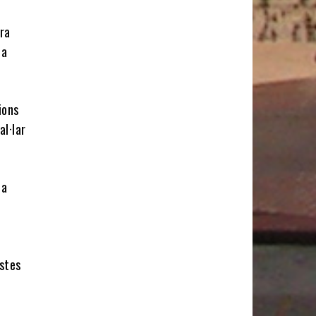
ora
 a
ions
al·lar
la
estes