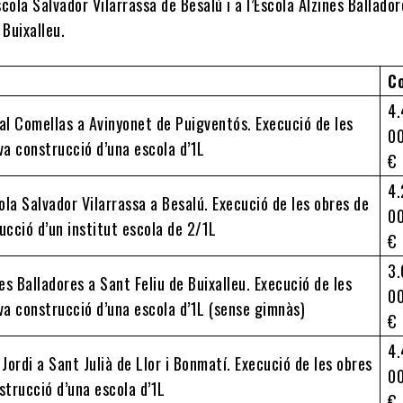
Escola Salvador Vilarrassa de Besalú i a l’Escola Alzines Ballado
 Buixalleu.
C
4.
al Comellas a Avinyonet de Puigventós. Execució de les
0
va construcció d’una escola d’1L
€
4.
ola Salvador Vilarrassa a Besalú. Execució de les obres de
0
ucció d’un institut escola de 2/1L
€
3.
es Balladores a Sant Feliu de Buixalleu. Execució de les
0
va construcció d’una escola d’1L (sense gimnàs)
€
4.
Jordi a Sant Julià de Llor i Bonmatí. Execució de les obres
0
strucció d’una escola d’1L
€