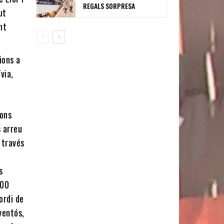
REGALS SORPRESA
ut
nt
ions a
via,
ions
s arreu
 través
s
000
ordi de
ventós,