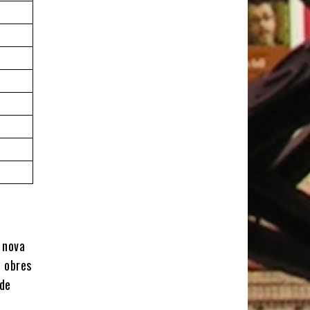
e nova
1 obres
 de