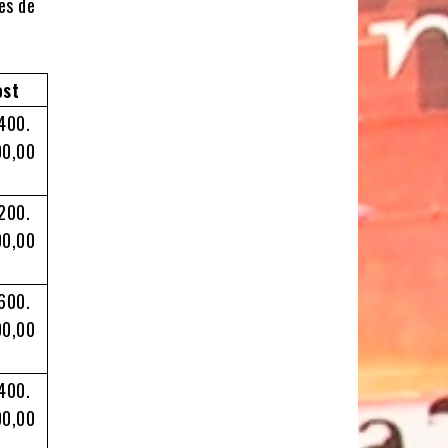
res de
ost
400.
00,00
200.
00,00
600.
00,00
400.
00,00