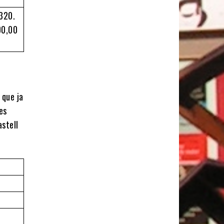
320.
00,00
 que ja
es
astell