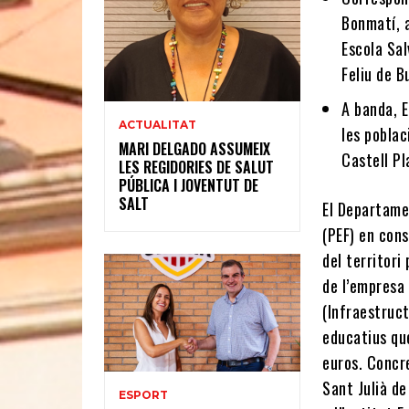
Bonmatí, a
Escola Sal
Feliu de B
A banda, E
ACTUALITAT
les poblac
MARI DELGADO ASSUMEIX
Castell Pl
LES REGIDORIES DE SALUT
PÚBLICA I JOVENTUT DE
SALT
El Departamen
(PEF) en con
del territori
de l’empresa
(Infraestruc
educatius qu
euros. Concre
Sant Julià de
ESPORT