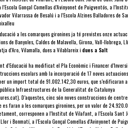
 l’Escola Gonçal Comellas d’Avinyonet de Puigventós, a l’Instit
vador Vilarrassa de Besalú i a l’Escola Alzines Balladores de Sa
uixalleu
ducació a les comarques gironines ja té previstes onze actuac
ions de Banyoles, Caldes de Malavella, Girona, Vall-llobrega, Llí
atja d’Aro, Vilamalla, dues a Vilablareix i
dues a Salt
t d’Educació ha modificat el Pla Econòmic i Financer d’Invers
struccions escolars amb la incorporació de 17 noves actuacion
 per un import total de 91.002.142,30 euros, que s’edificaran a
 pública Infraestructures de la Generalitat de Catalunya
tures.cat). D’aquestes, cinc són noves construccions de centre
e es faran a les comarques gironines, per un valor de 24.920.
tament, corresponen a l’Institut de Vilafant, a l’Escola Sant J
 Llor i Bonmatí, a l’Escola Gonçal Comellas d’Avinyonet de Puig