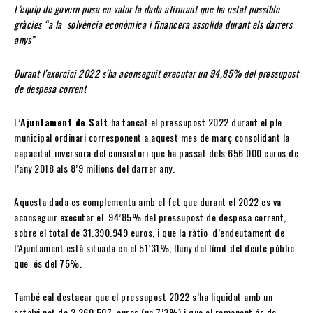
L’equip de govern posa en valor la dada afirmant que ha estat possible
gràcies “a la solvència econòmica i financera assolida durant els darrers
anys”
Durant l’exercici 2022 s’ha aconseguit executar un 94,85% del pressupost
de despesa corrent
L’
Ajuntament de Salt
ha tancat el pressupost 2022 durant el ple
municipal ordinari corresponent a aquest mes de març consolidant la
capacitat inversora del consistori que ha passat dels 656.000 euros de
l’any 2018 als 8’9 milions del darrer any.
Aquesta dada es complementa amb el fet que durant el 2022 es va
aconseguir executar el 94’85% del pressupost de despesa corrent,
sobre el total de 31.390.949 euros, i que la ràtio d’endeutament de
l’Ajuntament està situada en el 51’31%, lluny del límit del deute públic
que és del 75%.
També cal destacar que el pressupost 2022 s’ha liquidat amb un
estalvi net de 2.260.507 euros (un 7’3%) i que el romanent és de