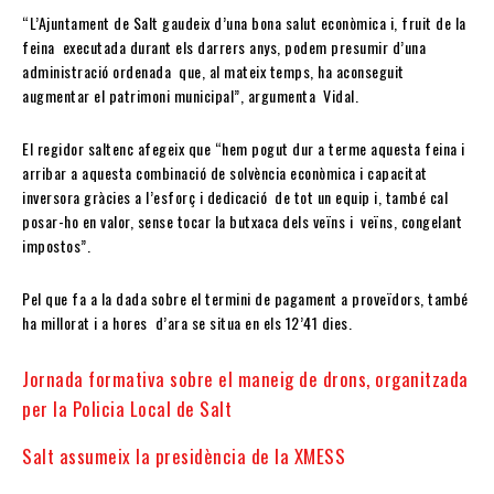
“L’Ajuntament de Salt gaudeix d’una bona salut econòmica i, fruit de la
feina executada durant els darrers anys, podem presumir d’una
administració ordenada que, al mateix temps, ha aconseguit
augmentar el patrimoni municipal”, argumenta Vidal.
El regidor saltenc afegeix que “hem pogut dur a terme aquesta feina i
arribar a aquesta combinació de solvència econòmica i capacitat
inversora gràcies a l’esforç i dedicació de tot un equip i, també cal
posar-ho en valor, sense tocar la butxaca dels veïns i veïns, congelant
impostos”.
Pel que fa a la dada sobre el termini de pagament a proveïdors, també
ha millorat i a hores d’ara se situa en els 12’41 dies.
Jornada formativa sobre el maneig de drons, organitzada
per la Policia Local de Salt
Salt assumeix la presidència de la XMESS