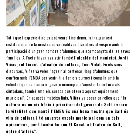
Tot i que l’exposició no es pot veure fins demà, la inauguració
institucional de la mostra es va realitzar divendres al vespre amb la
participació d’un gran nombre d’alumnes que acompanyats de les seves
famílies. A l’acte hi van assistir també
l’alcalde del municipi
,
Jordi
Viñas
, i
el tinent d’alcalde de cultura, Toni Vidal.
En els seus
discursos, Viñas va voler “agrair al centenar llarg d’alumnes que
confien amb l’EMBA per venir-hi a fer els cursos i complir amb la
voluntat que es marca el govern municipal d’acostar la cultura als
ciutadans, també amb els cursos que ofereix aquest equipament
municipal”. En aquesta mateixa línia,
Viñas
va posar en relleu que
“la
cultura és un eix bàsic i prioritari del govern de Salt i veure
la vitalitat que manté l’EMBA és una bona mostra que Salt és
vila de cultura i té aquesta escola municipal com un dels
epicentres, però també ho són El Canal, el Teatre de Salt,
entre d’altres”.