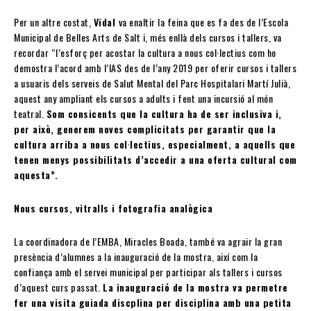
Per un altre costat,
Vidal
va enaltir la feina que es fa des de l’Escola
Municipal de Belles Arts de Salt i, més enllà dels cursos i tallers, va
recordar “l’esforç per acostar la cultura a nous col·lectius com ho
demostra l’acord amb l’IAS des de l’any 2019 per oferir cursos i tallers
a usuaris dels serveis de Salut Mental del Parc Hospitalari Martí Julià,
aquest any ampliant els cursos a adults i fent una incursió al món
teatral.
Som consicents que la cultura ha de ser inclusiva i,
per això, generem noves complicitats per garantir que la
cultura arriba a nous col·lectius, especialment, a aquells que
tenen menys possibilitats d’accedir a una oferta cultural com
aquesta”.
Nous cursos, vitralls i fotografia analògica
La coordinadora de l’EMBA, Miracles Boada, també va agrair la gran
presència d’alumnes a la inauguració de la mostra, així com la
confiança amb el servei municipal per participar als tallers i cursos
d’aquest curs passat.
La inauguració de la mostra va permetre
fer una visita guiada discplina per disciplina amb una petita