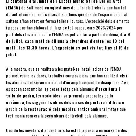
El
centenar d’alumnes de l’Escola Municipal de Belles Arts
(EMBA)
de Salt mostren aquest mes de juliol els treballs que han fet
durant el curs en les diverses disciplines que des de l’espai municipal
saltenc s’han ofert en forma tallers i cursos. L’exposició dels elements
i peces que han elaborat al llarg de tot aquest curs 2023/2024 per
part dels i les alumnes de l’EMBA es pot visitar a partir de demà,
dia 9
de juliol, cada matí de dilluns a divendres d’entre les 10 del
matí i les 13.30 hores. L’exposició es pot visitat fins el 19 de
juliol.
A la mostra, que es realitza a les mateixes instal·lacions de l’EMBA,
permet veure les obres, treballs i composicions que han realitzat els i
les alumnes del servei municipal d’un ampli conjunt de disciplines. Així
es poden contemplar les peces fetes pels alumnes
d’escultura i
talla de pedra
, les acolorides i sorprenents propostes de
la
ceràmica
, les suggerents obres dels cursos de
pintura i dibuix
o
gaudir de la
restauració dels mobles antics
amb una imatge que
testimonia com era la peça abans del treball dels alumnes.
Una de les novetats d’aquest curs ha estat la posada en marxa de dos