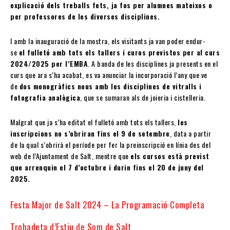
explicació dels treballs fets, ja fos per alumnes mateixos o
per professores de les diverses disciplines.
I amb la inauguració de la mostra, els visitants ja van poder endur-
se
el fulletó amb tots els tallers i curos previstos per al curs
2024/2025 per l’EMBA
. A banda de les disciplines ja presents en el
curs que ara s’ha acabat, es va anunciar la incorporació l’any que ve
de
dos monogràfics nous amb les disciplines de vitralls i
fotografia analògica
, que se sumaran als de joieria i cistelleria.
Malgrat que ja s’ha editat el fulletó amb tots els tallers,
les
inscripcions no s’obriran fins el 9 de setembre
, data a partir
de la qual s’obrirà el període per fer la preinscripció en línia des del
web de l’Ajuntament de Salt, mentre que
els cursos està previst
que arrenquin el 7 d’octubre i durin fins el 20 de juny del
2025.
Festa Major de Salt 2024 – La Programació Completa
Trobadeta d’Estiu de Som de Salt