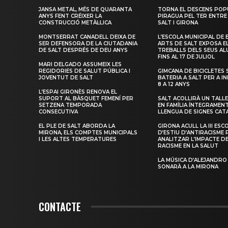
JANSA METAL, MÉS DE QUARANTA
TORNA EL DESCENS POP
ANYS FENT CRÉIXER LA
PIRAGUA PEL TER ENTRE
CONSTRUCCIÓ METÀL·LICA
SALT I GIRONA
MONTSERRAT CANADELL DEIXA DE
L’ESCOLA MUNICIPAL DE 
SER DEFENSORA DE LA CIUTADANIA
ARTS DE SALT EXPOSA E
DE SALT DESPRÉS DE DEU ANYS
TREBALLS DELS SEUS A
FINS AL 17 DE JULIOL
MARI DELGADO ASSUMEIX LES
REGIDORIES DE SALUT PÚBLICA I
GIMCANA DE BICICLETES 
JOVENTUT DE SALT
BATERIA A SALT PER A I
8 A 12 ANYS
L’ESPAI GIRONÈS RENOVA EL
SUPORT AL BÀSQUET FEMENÍ PER
SALT ACOLLIRÀ UN TALLE
SETZENA TEMPORADA
EN FAMÍLIA ÍNTEGRAMEN
CONSECUTIVA
LLENGUA DE SIGNES CAT
EL PLE DE SALT ABORDA LA
GIRONA ACULL LA III ESC
MIRONA, ELS COMPTES MUNICIPALS
D’ESTIU D’ANTIRACISME 
I LES ALTES TEMPERATURES
ANALITZAR L’IMPACTE D
RACISME EN LA SALUT
LA MÚSICA D’ALEJANDRO
SONARÀ A LA MIRONA
CONTACTE