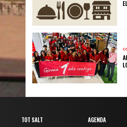
E
C
A
L
TOT SALT
AGENDA