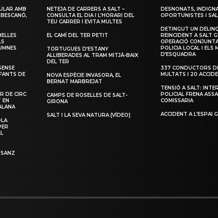
ULAR AMB
NETEJA DE CARRERS A SALT –
DESNONATS, INDIGNA
 BESCANÓ,
CONSULTA EL DIA I L’HORARI DEL
OPORTUNISTES I SAL
TEU CARRER I EVITA MULTES
DETINGUT UN DELIN
BELLES
EL CAMÍ DEL TER PETIT
REINCIDENT A SALT G
LS
OPERACIÓ CONJUNTA
LUMNES
POLICIA LOCAL I ELS
TORTUGUES D’ESTANY
D’ESQUADRA
ALLIBERADES AL TRAM MITJÀ-BAIX
DEL TER
SENSE
337 CONDUCTORS DE
NFANTS DE
MULTATS I 20 ACCID
NOVA ESPÈCIE INVASORA, EL
BERNAT MARBREJAT
TENSIÓ A SALT: INTE
R DE CIRC
POLICIAL FRENA ASSA
CAMPS DE ROSELLES DE SALT-
T EN
COMISSARIA
GIRONA
ALANA
ACCIDENT A L’ESPAI 
SALT I LA SEVA NATURA [VÍDEO]
OLA
PER
EL
 SANZ