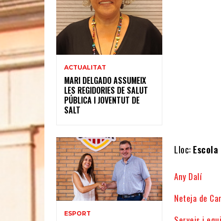
ACTUALITAT
MARI DELGADO ASSUMEIX
LES REGIDORIES DE SALUT
PÚBLICA I JOVENTUT DE
SALT
Lloc:
Escola 
Any Dalí
Neteja de Car
ESPORT
Serveis i eq