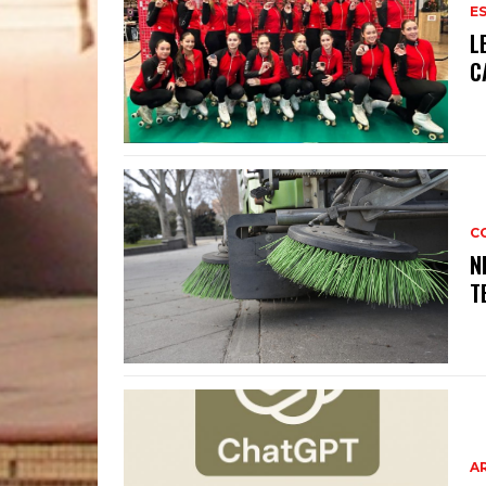
E
L
C
C
N
T
A