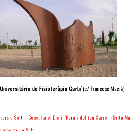
Universitària de Fisioteràpia Garbí
(c/ Francesc Macià)
rers a Salt – Consulta el Dia i l’Horari del teu Carrer i Evita Mu
uipaments de Salt