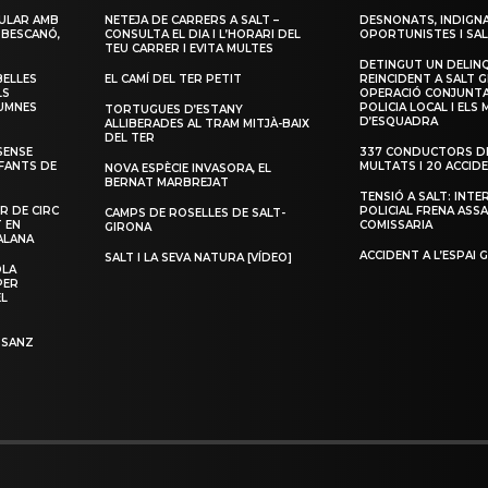
ULAR AMB
NETEJA DE CARRERS A SALT –
DESNONATS, INDIGNA
 BESCANÓ,
CONSULTA EL DIA I L’HORARI DEL
OPORTUNISTES I SAL
TEU CARRER I EVITA MULTES
DETINGUT UN DELIN
BELLES
EL CAMÍ DEL TER PETIT
REINCIDENT A SALT G
LS
OPERACIÓ CONJUNTA
LUMNES
POLICIA LOCAL I ELS
TORTUGUES D’ESTANY
D’ESQUADRA
ALLIBERADES AL TRAM MITJÀ-BAIX
DEL TER
SENSE
337 CONDUCTORS DE
NFANTS DE
MULTATS I 20 ACCID
NOVA ESPÈCIE INVASORA, EL
BERNAT MARBREJAT
TENSIÓ A SALT: INTE
R DE CIRC
POLICIAL FRENA ASSA
CAMPS DE ROSELLES DE SALT-
T EN
COMISSARIA
GIRONA
ALANA
ACCIDENT A L’ESPAI 
SALT I LA SEVA NATURA [VÍDEO]
OLA
PER
EL
 SANZ