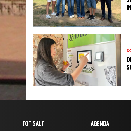
I
S
D
S
TOT SALT
AGENDA