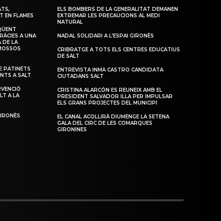
TS,
ELS BOMBERS DE LA GENERALITAT DEMANEN
T EN FLAMES
EXTREMAR LES PRECAUCIONS AL MEDI
NATURAL
QÜENT
RÀCIES A UNA
NADAL SOLIDARI A L’ESPAI GIRONÈS
 DE LA
 MOSSOS
CRIBRATGE A TOTS ELS CENTRES EDUCATIUS
DE SALT
 PATINETS
ENTREVISTA INMA CASTRO CANDIDATA
ENTS A SALT
CIUTADANS SALT
RVENCIÓ
CRISTINA ALARCÓN ES REUNEIX AMB EL
LT A LA
PRESIDENT SALVADOR ILLA PER IMPULSAR
ELS GRANS PROJECTES DEL MUNICIPI
GIRONÈS
EL CANAL ACOLLIRÀ DIUMENGE LA SETENA
GALA DEL CIRC DE LES COMARQUES
GIRONINES