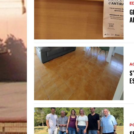
E
G
A
A
S
E
P
S