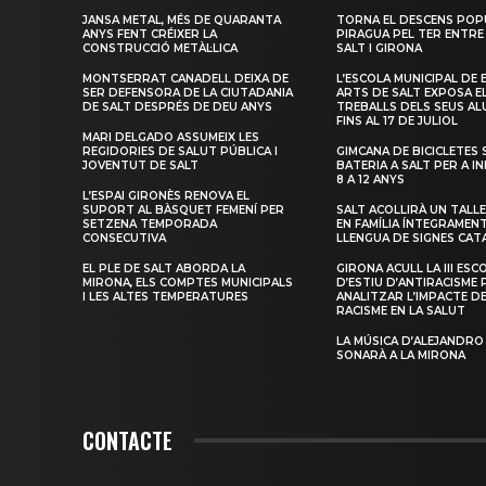
JANSA METAL, MÉS DE QUARANTA
TORNA EL DESCENS POP
ANYS FENT CRÉIXER LA
PIRAGUA PEL TER ENTRE
CONSTRUCCIÓ METÀL·LICA
SALT I GIRONA
MONTSERRAT CANADELL DEIXA DE
L’ESCOLA MUNICIPAL DE 
SER DEFENSORA DE LA CIUTADANIA
ARTS DE SALT EXPOSA E
DE SALT DESPRÉS DE DEU ANYS
TREBALLS DELS SEUS A
FINS AL 17 DE JULIOL
MARI DELGADO ASSUMEIX LES
REGIDORIES DE SALUT PÚBLICA I
GIMCANA DE BICICLETES 
JOVENTUT DE SALT
BATERIA A SALT PER A I
8 A 12 ANYS
L’ESPAI GIRONÈS RENOVA EL
SUPORT AL BÀSQUET FEMENÍ PER
SALT ACOLLIRÀ UN TALLE
SETZENA TEMPORADA
EN FAMÍLIA ÍNTEGRAMEN
CONSECUTIVA
LLENGUA DE SIGNES CAT
EL PLE DE SALT ABORDA LA
GIRONA ACULL LA III ESC
MIRONA, ELS COMPTES MUNICIPALS
D’ESTIU D’ANTIRACISME 
I LES ALTES TEMPERATURES
ANALITZAR L’IMPACTE D
RACISME EN LA SALUT
LA MÚSICA D’ALEJANDRO
SONARÀ A LA MIRONA
CONTACTE