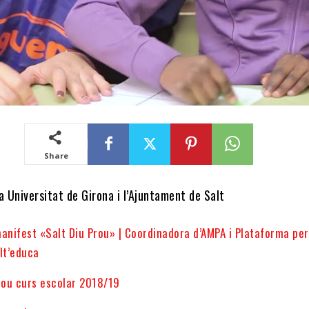
Share
a Universitat de Girona i l’Ajuntament de Salt
anifest «Salt Diu Prou» | Coordinadora d’AMPA i Plataforma per
lt’educa
nou curs escolar 2018/19