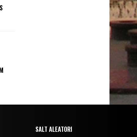
S
AM
SALT ALEATORI