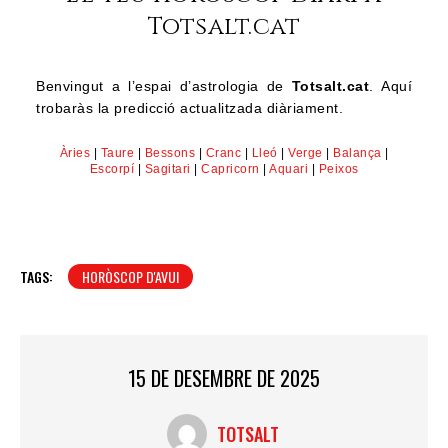
Totsalt.cat
Benvingut a l’espai d’astrologia de
Totsalt.cat
. Aquí
trobaràs la predicció actualitzada diàriament.
Àries
|
Taure
|
Bessons
|
Cranc
|
Lleó
|
Verge
|
Balança
|
Escorpí
|
Sagitari
|
Capricorn
|
Aquari
|
Peixos
TAGS:
HORÒSCOP D'AVUI
15 DE DESEMBRE DE 2025
TOTSALT