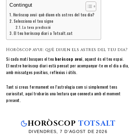
Contingut
Horòscop avui: què diuen els astres del teu dia?
Selecciona el teu signe
La teva predicció
El teu horòscop diari a Totsalt.cat
Horòscop avui: què diuen els astres del teu dia?
Si cada matí busques el teu
horòscop avui
, aquest és el teu espai.
El nostre horòscop diari està pensat per acompanyar-te en el dia a dia,
amb missatges positius, reflexius i útils.
Tant si creus fermament en l’astrologia com si simplement tens
curiositat, aquí trobaràs una lectura que connecta amb el moment
present.
HORÒSCOP
TOTSALT
DIVENDRES, 7 D’AGOST DE 2026