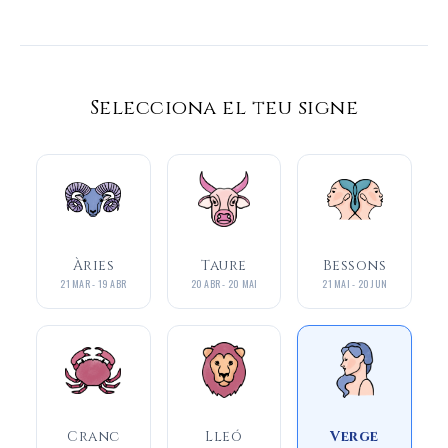
Selecciona el teu signe
Àries
Taure
Bessons
21 MAR - 19 ABR
20 ABR - 20 MAI
21 MAI - 20 JUN
Cranc
Lleó
Verge