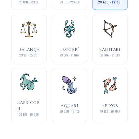
21 JUN - 22 JUL
23 JUL - 22 AGO
23 AGO - 22 SET
Balança
Escorpí
Sagitari
23 SET - 22 OCT
23 OCT - 21 NOV
22 NOV - 21 DES
Capricor
Aquari
Peixos
n
20 GEN - 18 FEB
19 FEB - 20 MAR
22 DES - 19 GEN