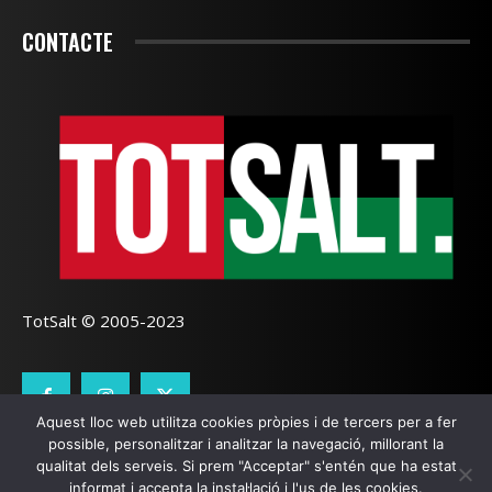
CONTACTE
TotSalt © 2005-2023
Aquest lloc web utilitza cookies pròpies i de tercers per a fer
possible, personalitzar i analitzar la navegació, millorant la
CONTACTE
TOTSALT
AVÍS LEGAL
GALETES
qualitat dels serveis. Si prem "Acceptar" s'entén que ha estat
informat i accepta la instal·lació i l'us de les cookies.