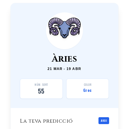
Àries
21 MAR - 19 ABR
NÚM. SORT
COLOR
55
Groc
La teva predicció
AVUI