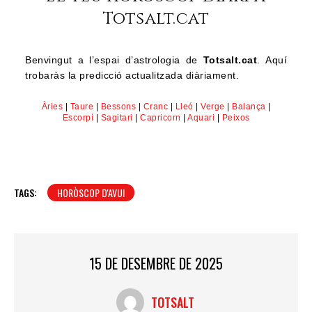
Totsalt.cat
Benvingut a l’espai d’astrologia de
Totsalt.cat
. Aquí
trobaràs la predicció actualitzada diàriament.
Àries
|
Taure
|
Bessons
|
Cranc
|
Lleó
|
Verge
|
Balança
|
Escorpí
|
Sagitari
|
Capricorn
|
Aquari
|
Peixos
TAGS:
HORÒSCOP D'AVUI
15 DE DESEMBRE DE 2025
TOTSALT