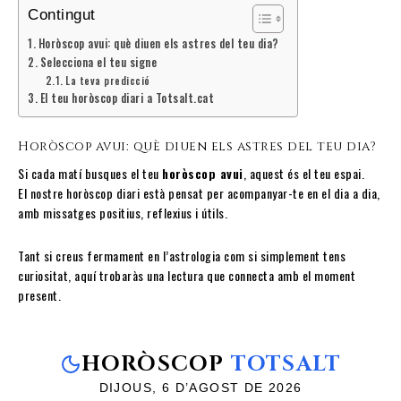
Contingut
Horòscop avui: què diuen els astres del teu dia?
Selecciona el teu signe
La teva predicció
El teu horòscop diari a Totsalt.cat
Horòscop avui: què diuen els astres del teu dia?
Si cada matí busques el teu
horòscop avui
, aquest és el teu espai.
El nostre horòscop diari està pensat per acompanyar-te en el dia a dia,
amb missatges positius, reflexius i útils.
Tant si creus fermament en l’astrologia com si simplement tens
curiositat, aquí trobaràs una lectura que connecta amb el moment
present.
HORÒSCOP
TOTSALT
DIJOUS, 6 D’AGOST DE 2026