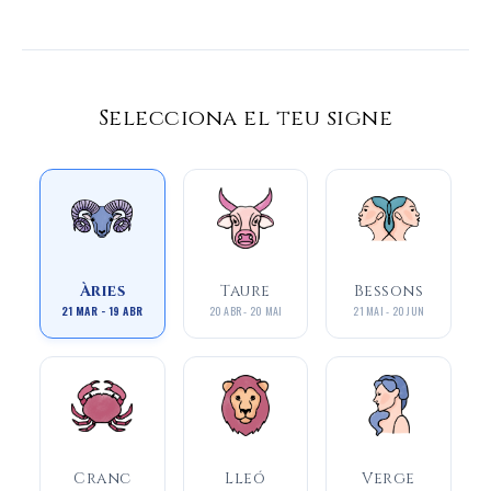
Selecciona el teu signe
Àries
Taure
Bessons
21 MAR - 19 ABR
20 ABR - 20 MAI
21 MAI - 20 JUN
Cranc
Lleó
Verge