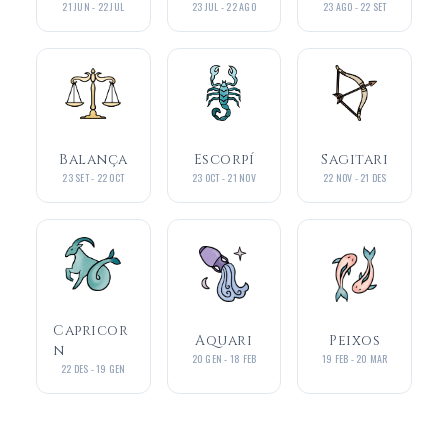
21 JUN - 22 JUL
23 JUL - 22 AGO
23 AGO - 22 SET
Balança
Escorpí
Sagitari
23 SET - 22 OCT
23 OCT - 21 NOV
22 NOV - 21 DES
Capricor
Aquari
Peixos
n
20 GEN - 18 FEB
19 FEB - 20 MAR
22 DES - 19 GEN